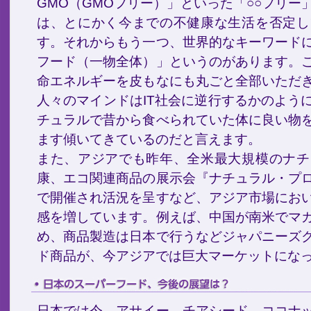
GMO（GMOフリー）」といった「○○フリ
は、とにかく今までの不健康な生活を否定し
す。それからもう一つ、世界的なキーワード
フード（一物全体）」というのがあります。
命エネルギーを皮もなにも丸ごと全部いただ
人々のマインドはIT社会に逆行するかのよう
チュラルで昔から食べられていた体に良い物
ます傾いてきているのだと言えます。
また、アジアでも昨年、全米最大規模のナチ
康、エコ関連商品の展示会『ナチュラル・プ
で開催され活況を呈すなど、アジア市場にお
感を増しています。例えば、中国が南米でマ
め、商品製造は日本で行うなどジャパニーズ
ド商品が、今アジアでは巨大マーケットにな
日本では今、アサイー、チアシード、ココナ