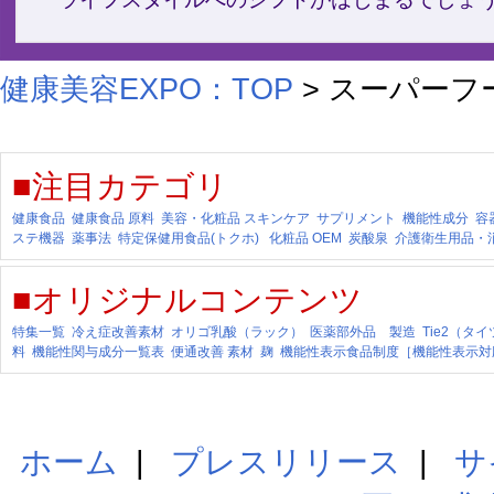
健康美容EXPO：TOP
> スーパーフ
■注目カテゴリ
健康食品
健康食品 原料
美容・化粧品
スキンケア
サプリメント
機能性成分
容
ステ機器
薬事法
特定保健用食品(トクホ)
化粧品 OEM
炭酸泉
介護衛生用品・
■オリジナルコンテンツ
特集一覧
冷え症改善素材
オリゴ乳酸（ラック）
医薬部外品 製造
Tie2（タ
料
機能性関与成分一覧表
便通改善 素材
麹
機能性表示食品制度［機能性表示対
ホーム
|
プレスリリース
|
サ