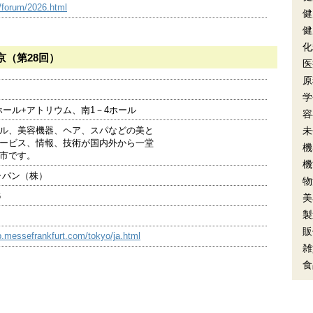
t/forum/2026.html
健
健
化
京（第28回）
医
原
学
ホール+アトリウム、南1－4ホール
容
ル、美容機器、ヘア、スパなどの美と
未
ービス、情報、技術が国内外から一堂
機
市です。
機
ャパン（株）
物
6
美
製
販
jp.messefrankfurt.com/tokyo/ja.html
雑
食