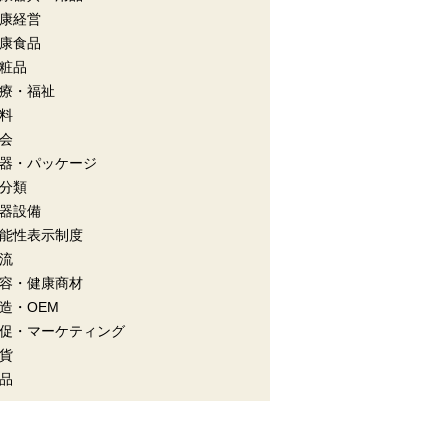
康経営
康食品
粧品
療・福祉
料
会
器・パッケージ
分類
器設備
能性表示制度
流
容・健康商材
造・OEM
促・マーケティング
貨
品