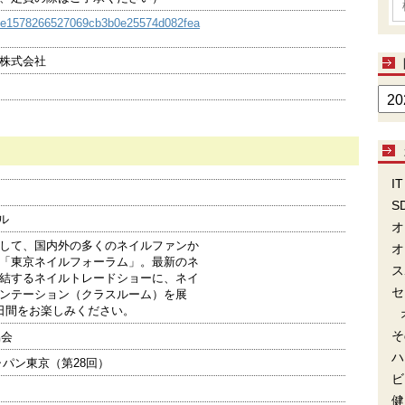
c52e1578266527069cb3b0e25574d082fea
株式会社
IT
S
ル
オ
して、国内外の多くのネイルファンか
オ
「東京ネイルフォーラム」。最新のネ
ス
結するネイルトレードショーに、ネイ
セ
ンテーション（クラスルーム）を展
日間をお楽しみください。
そ
協会
ハ
ャパン東京（第28回）
ビ
健