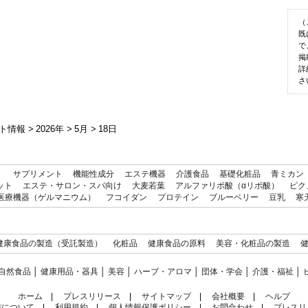
（
既
で
掲
詳
さ
ト情報
>
2026年
>
5月
>
18日
）
サプリメント
機能性成分
エステ機器
介護食品
基礎化粧品
青ミカン
ット
エステ・サロン・スパ向け
大麦若葉
アルファリポ酸（αリポ酸）
ピク
医療機器（ゲルマニウム）
フコイダン
プロテイン
ブルーベリー
豆乳
寒
健康食品の製造（受託製造）
化粧品
健康食品の原料
美容・化粧品の製造
自然食品
│
健康用品・器具
│
美容
│
ハーブ・アロマ
│
団体・学会
│
介護・福祉
│
ホーム
|
プレスリリース
|
サイトマップ
|
会社概要
|
ヘルプ
信について
|
利用規約
|
個人情報保護ポリシー
|
お問合わせ
|
プレスリ