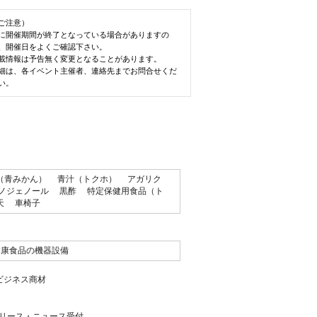
ご注意）
に開催期間が終了となっている場合がありますの
、開催日をよくご確認下さい。
載情報は予告無く変更となることがあります。
細は、各イベント主催者、連絡先までお問合せくだ
い。
（青みかん）
青汁（トクホ）
アガリク
ノジェノール
黒酢
特定保健用食品（ト
天
車椅子
健康食品の機器設備
ビジネス商材
リース・ニュース受付