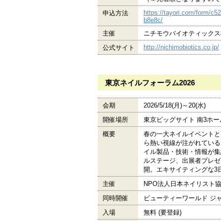
https://tayori.com/form/
申込方法
b8e8c/
主催
ニチモウバイオティックス
http://nichimobiotics.co.jp/
公式サイト
東京ネイルフォーラム2026
会期
2026/5/18(月)～20(水)
開催場所
東京ビッグサイト 南3ホー
概要
春の一大ネイルイベントと
ら熱い視線が注がれている
イル製品・技術・情報が集
ルステージ、出展者プレゼ
開。エキサイティングな3
主催
NPO法人日本ネイリスト
同時開催
ビューティーワールド ジ
入場
無料 (要登録)