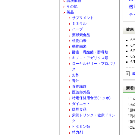
講演依頼
その他
機
製品
テ
サプリメント
ミネラル
ハーブ
健康
葉緑素食品
6
植物由来
6
動物由来
6
酵素・乳酸菌・酵母類
6
キノコ・アガリクス類
6
ローヤルゼリー・プロポリ
ス
お酢
青汁
食物繊維
新着
医薬部外品
特定保健用食品(トクホ)
「こ
ダイエット
「あ
嫌煙食品
「原
栄養ドリンク・健康ドリン
「商
ク
「製
ビタミン類
「O
精力剤