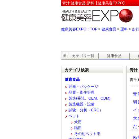
青汁:健康食品:原料【健康美容EXPO】
健康美容EXPO：TOP
>
健康食品
>
原料
>
あ
カテゴリ一覧
健康食品
カテゴリ検索
青汁
健康食品
青汁
容器・パッケージ
品質・衛生管理
青
製造(受託、OEM、ODM)
明
製造機器・設備
イ
試験・分析（CRO）
ペット
大
犬用
だ
猫用
その他ペット用
効