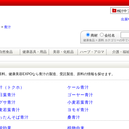
検討中
出展
行
>
青汁
商材
会社名
健康食品 > 原料 カテゴリーの中
自然食品
健康器具・用品
美容・化粧品
ハーブ・アロマ
介護・福
原料。健康美容EXPOなら青汁の製造、受託製造、原料の情報を探せます。
汁（トクホ）
ケール青汁
日葉青汁
ゴーヤー青汁
グサ青汁
小麦若葉青汁
麦若葉青汁
ヨモギ青汁
ったんそば青汁
桑青汁
能効果
植物由来