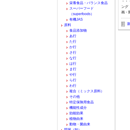
・・
栄養食品・バランス食品
ング
スーパーフード
画・
（superfoods）
有機JAS
原料
食品添加物
あ行
た行
か行
さ行
な行
は行
ま行
や行
ら行
わ行
複合（ミックス原料）
その他
特定保険用食品
機能性成分
効能効果
植物由来
動物・菌由来
問屋（卸）