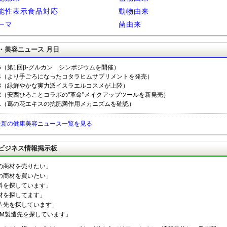
能性表示食品対応
動物由来
ーマ
菌由来
・美容ニュース 月日
/5（第1回β-グルカン シンポジウムを開催）
/4（より手ごろになったコタラヒムサプリメントを発売）
/3（緑鮮やかな実力派イスラエルコスメが上陸）
/2（安西ひろことコラボの"革命"メイクアップツールを新発売）
/1（葛の花エキスの抗肥満作用メカニズムを確認）
最新の健康美容ニュース一覧を見る
ビジネス情報掲示板
の商材を売りたい」
の商材を買いたい」
料を探しています」
材を探してます」
造先を探しています」
EM製造先を探しています」