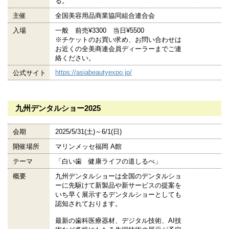
る。
主催
全国美容用品商業協同組合連合会
入場
一般 前売¥3300 当日¥5500
※チケットのお買い求め、お問い合わせは
お近くの全美商連会員ディーラーまでご連
絡ください。
https://asiabeautyexpo.jp/
公式サイト
九州デンタルショー2025
会期
2025/5/31(土)～6/1(日)
開催場所
マリンメッセ福岡 A館
テーマ
「白い歯 健康ライフの道しるべ」
概要
九州デンタルショーは全国のデンタルショ
ーに先駆けて新製品や新サービスの提案を
いち早く展示するデンタルショーとしても
認知されております。
最新の歯科医療器材、デジタル技術、AI技