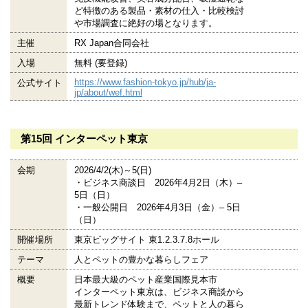
ど特徴のある製品・素材の仕入・比較検討
や市場調査に絶好の場となります。
主催
RX Japan合同会社
入場
無料 (要登録)
https://www.fashion-tokyo.jp/hub/ja-
公式サイト
jp/about/wef.html
第15回 インターペット東京
会期
2026/4/2(木)～5(日)
・ビジネス商談日 2026年4月2日（木）–
5日（日）
・一般公開日 2026年4月3日（金）– 5日
（日）
開催場所
東京ビッグサイト 東1.2.3.7.8ホール
テーマ
人とペットの豊かな暮らしフェア
概要
日本最大級のペット産業国際見本市
インターペット東京は、ビジネス商談から
最新トレンド体験まで、ペットと人の暮ら