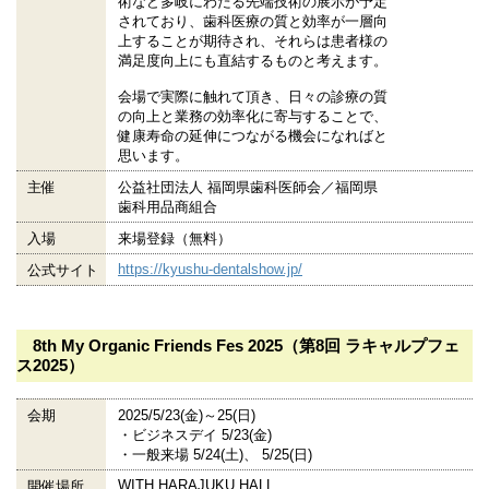
術など多岐にわたる先端技術の展示が予定
されており、歯科医療の質と効率が一層向
上することが期待され、それらは患者様の
満足度向上にも直結するものと考えます。
会場で実際に触れて頂き、日々の診療の質
の向上と業務の効率化に寄与することで、
健康寿命の延伸につながる機会になればと
思います。
主催
公益社団法人 福岡県歯科医師会／福岡県
歯科用品商組合
入場
来場登録（無料）
https://kyushu-dentalshow.jp/
公式サイト
8th My Organic Friends Fes 2025（第8回 ラキャルプフェ
ス2025）
会期
2025/5/23(金)～25(日)
・ビジネスデイ 5/23(金)
・一般来場 5/24(土)、 5/25(日)
WITH HARAJUKU HALL
開催場所