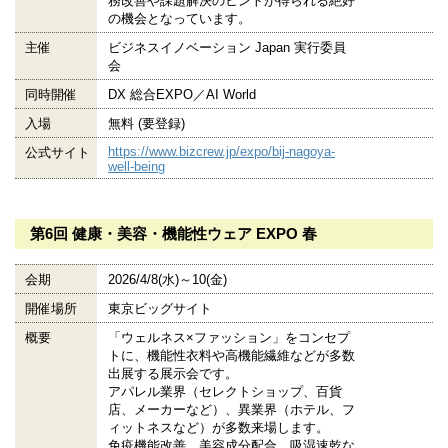
務改善や課題解決のヒントが得られる絶好
の機会となっています。
主催
ビジネスイノベーション Japan 実行委員
会
同時開催
DX 総合EXPO／AI World
入場
無料 (要登録)
https://www.bizcrew.jp/expo/bij-nagoya-
公式サイト
well-being
第6回 健康・美容・機能性ウェア EXPO 春
会期
2026/4/8(水)～10(金)
開催場所
東京ビッグサイト
概要
「ウェルネス×ファッション」をコンセプ
トに、機能性衣料や高機能繊維などが多数
出展する展示会です。
アパレル業界（セレクトショップ、百貨
店、メーカーなど）、異業界（ホテル、フ
ィットネスなど）が多数来場します。
免疫機能改善、美容成分配合、吸湿速乾な