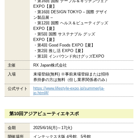
・第16回 国際 テーブル＆キッチンウェア
EXPO【夏】
・第16回 DESIGN TOKYO – 国際 デザイ
ン製品展 –
・第12回 国際 ヘルス＆ビューティグッズ
EXPO【夏】
・第5回 国際 サステナブル グッズ
EXPO【夏】
・第4回 Good Foods EXPO【夏】
・第2回 推し活 EXPO【夏】
・第1回 インバウンド向けグッズEXPO
主催
RX Japan株式会社
入場
来場登録(無料) ※事前来場登録または招待
券持参の方は無料（但し業界関係者のみ）
https://www.lifestyle-expo.jp/summer/ja-
公式サイト
jp.html#/
第10回アジアビューティエキスポ
会期
2025/6/16(月)～17(火)
開催場所
インテックス大阪 4号館、5号館