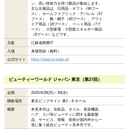
ン、高い技術力を持つ製品が集結します。
主な出展品は、日用品・ギフト（96ブー
ス）、ホームファブリック・アパレル（57
ブース）、靴・帽子（40ブース）、アウト
ドア用品（18ブース）、ペット用品（7ブ
ース）、小型家電・小型新エネルギー製品
（9ブース）などです。
主催
江蘇省商務庁
入場
来場登録（無料）
https://www.js-trade.jp/
公式サイト
ビューティーワールド ジャパン 東京（第27回）
会期
2025/4/28(月)～30(水)
開催場所
東京ビッグサイト 東1－8 ホール
概要
本見本市は、化粧品、ネイル、美容機器、
ヘア、スパ等ビューティに関する最新製
品、サービス、情報、技術が国内外から一
堂に集う総合ビューティ見本市です。