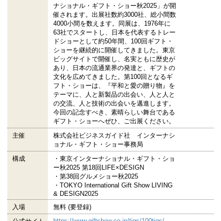
ナショナル・ギフト・ショー秋2025」が開
催されます。出展社数約3000社、総小間数
4000小間を数えます。同展は、1976年に
63社でスタートし、日本を代表するトレー
ドショーとして約50年間、100回ギフト・
ショーを継続的に開催してきました。東京
ビッグサイトで開催し、名実ともに歴史が
あり、日本の流通業界の発達と、ギフトの
文化を広めてきました。第100回となるギ
フト・ショーは、『平和と愛の贈り物』を
テーマに、人と新製品の出会い、人と人と
の交流、人と技術の出会いを邁進します。
今回の記念すべき、素晴らしい舞台である
ギフト・ショーへぜひ、ご出展ください。
主催
株式会社ビジネスガイド社 インターナシ
ョナル・ギフト・ショー事務局
構成
・東京インターナショナル・ギフト・ショ
ー秋2025 第18回LIFE×DESIGN
・第38回グルメショー秋2025
・TOKYO International Gift Show LIVING
& DESIGN2025
入場
無料 (要登録)
https://www.giftshow.co.jp/tigs/100tigs/