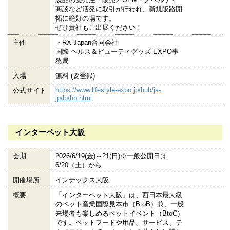
商談など活発に取引が行われ、新規販路開
拓に絶好の場です。
ぜひ貴社もご出展ください！
主催
・RX Japan合同会社
国際 ヘルス＆ビューティグッズ EXPO事
務局
入場
無料 (要登録)
https://www.lifestyle-expo.jp/hub/ja-
公式サイト
jp/lp/hb.html
インターペット大阪
会期
2026/6/19(金)～21(日)※一般公開日は
6/20（土）から
開催場所
インテックス大阪
概要
「インターペット大阪」は、西日本最大級
のペット産業国際見本市（BtoB）兼、一般
来場者も楽しめるペットイベント（BtoC）
です。ペットフードや用品、サービス、テ