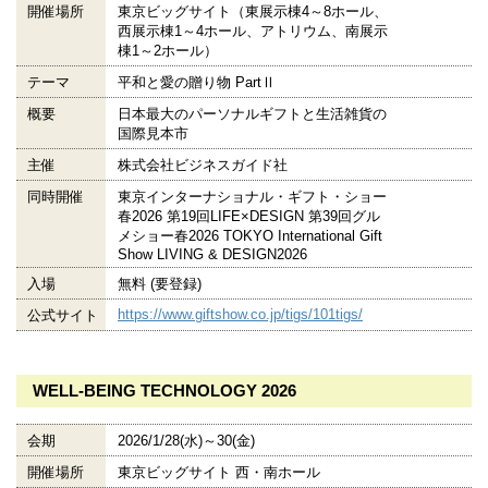
開催場所
東京ビッグサイト（東展示棟4～8ホール、
西展示棟1～4ホール、アトリウム、南展示
棟1～2ホール）
テーマ
平和と愛の贈り物 PartⅡ
概要
日本最大のパーソナルギフトと生活雑貨の
国際見本市
主催
株式会社ビジネスガイド社
同時開催
東京インターナショナル・ギフト・ショー
春2026 第19回LIFE×DESIGN 第39回グル
メショー春2026 TOKYO International Gift
Show LIVING & DESIGN2026
入場
無料 (要登録)
https://www.giftshow.co.jp/tigs/101tigs/
公式サイト
WELL-BEING TECHNOLOGY 2026
会期
2026/1/28(水)～30(金)
開催場所
東京ビッグサイト 西・南ホール