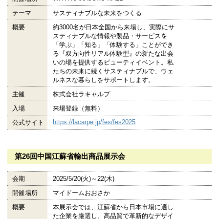
テーマ
サスティナブルな未来をつくる
概要
約3000名が日本全国から来場し、実際にサ
スティナブルな情報や製品・サービスを
「学ぶ」「知る」「体験する」ことができ
る『双方向性リアル体験型』の新たな出会
いの場を提供するビューティイベント。私
たちの未来に続くサスティナブルで、ウェ
ルネスな暮らしをサポートします。
主催
株式会社ラキャルプ
入場
来場登録（無料）
https://lacarpe.jp/fes/fes2025
公式サイト
第26回中国江蘇省輸出商品展示会
会期
2025/5/20(火)～22(木)
開催場所
マイドームおおさか
概要
本展示会では、江蘇省から日本市場に適し
た企業を厳選し、高品質で革新的なデザイ