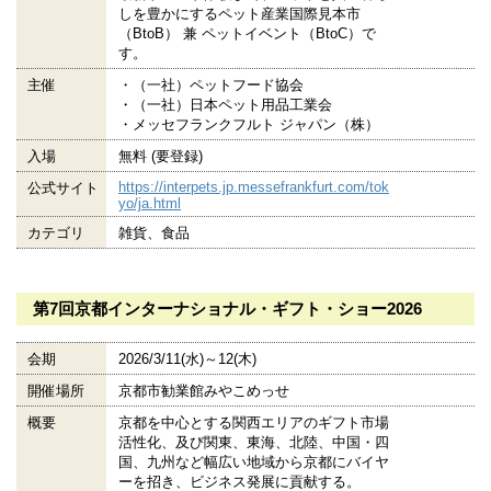
しを豊かにするペット産業国際見本市
（BtoB） 兼 ペットイベント（BtoC）で
す。
主催
・（一社）ペットフード協会
・（一社）日本ペット用品工業会
・メッセフランクフルト ジャパン（株）
入場
無料 (要登録)
https://interpets.jp.messefrankfurt.com/tok
公式サイト
yo/ja.html
カテゴリ
雑貨、食品
第7回京都インターナショナル・ギフト・ショー2026
会期
2026/3/11(水)～12(木)
開催場所
京都市勧業館みやこめっせ
概要
京都を中心とする関西エリアのギフト市場
活性化、及び関東、東海、北陸、中国・四
国、九州など幅広い地域から京都にバイヤ
ーを招き、ビジネス発展に貢献する。