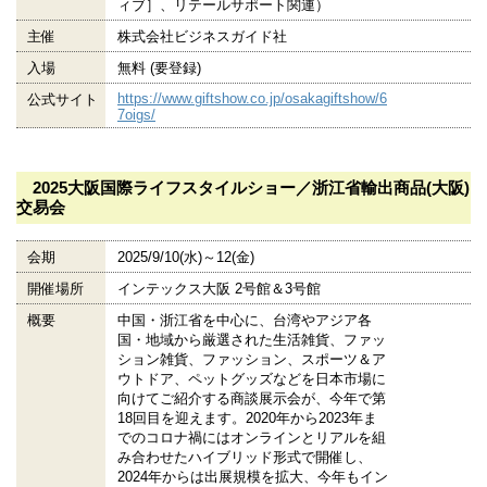
ィブ］、リテールサポート関連）
主催
株式会社ビジネスガイド社
入場
無料 (要登録)
https://www.giftshow.co.jp/osakagiftshow/6
公式サイト
7oigs/
2025大阪国際ライフスタイルショー／浙江省輸出商品(大阪)
交易会
会期
2025/9/10(水)～12(金)
開催場所
インテックス大阪 2号館＆3号館
概要
中国・浙江省を中心に、台湾やアジア各
国・地域から厳選された生活雑貨、ファッ
ション雑貨、ファッション、スポーツ＆ア
ウトドア、ペットグッズなどを日本市場に
向けてご紹介する商談展示会が、今年で第
18回目を迎えます。2020年から2023年ま
でのコロナ禍にはオンラインとリアルを組
み合わせたハイブリッド形式で開催し、
2024年からは出展規模を拡大、今年もイン