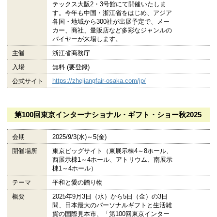
テックス大阪2・3号館にて開催いたしま
す。今年も中国・浙江省をはじめ、アジア
各国・地域から300社が出展予定で、メー
カー、商社、量販店など多彩なジャンルの
バイヤーが来場します。
主催
浙江省商務庁
入場
無料 (要登録)
https://zhejiangfair-osaka.com/jp/
公式サイト
第100回東京インターナショナル・ギフト・ショー秋2025
会期
2025/9/3(水)～5(金)
開催場所
東京ビッグサイト（東展示棟4～8ホール、
西展示棟1～4ホール、アトリウム、南展示
棟1～4ホール）
テーマ
平和と愛の贈り物
概要
2025年9月3日（水）から5日（金）の3日
間、日本最大のパーソナルギフトと生活雑
貨の国際見本市、「第100回東京インター