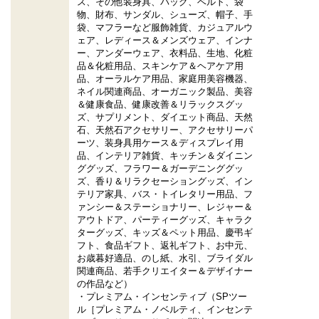
ス、その他装身具、バッグ、ベルト、袋
物、財布、サンダル、シューズ、帽子、手
袋、マフラーなど服飾雑貨、カジュアルウ
ェア、レディース＆メンズウェア、インナ
ー、アンダーウェア、衣料品、生地、化粧
品＆化粧用品、スキンケア＆ヘアケア用
品、オーラルケア用品、家庭用美容機器、
ネイル関連商品、オーガニック製品、美容
＆健康食品、健康改善＆リラックスグッ
ズ、サプリメント、ダイエット商品、天然
石、天然石アクセサリー、アクセサリーパ
ーツ、装身具用ケース＆ディスプレイ用
品、インテリア雑貨、キッチン＆ダイニン
ググッズ、フラワー＆ガーデニンググッ
ズ、香り＆リラクセーショングッズ、イン
テリア家具、バス・トイレタリー用品、フ
ァンシー＆ステーショナリー、レジャー＆
アウトドア、パーティーグッズ、キャラク
ターグッズ、キッズ＆ペット用品、慶弔ギ
フト、食品ギフト、返礼ギフト、お中元、
お歳暮好適品、のし紙、水引、ブライダル
関連商品、若手クリエイター＆デザイナー
の作品など）
・プレミアム・インセンティブ（SPツー
ル［プレミアム・ノベルティ、インセンテ