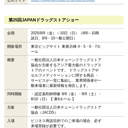
公式サイト
第25回JAPANドラッグストアショー
会期
2025/8/8（金）～10日（日）（8/8～10商
談日、8/9・10一般公開日）
開催場所
東京ビッグサイト 東展示棟 4・5・6・7ホ
ール
概要
一般社団法人日本チェーンドラッグストア
協会が主催するアジア最大級のドラッグス
トアのイベントです。 ドラッグストアや
セルフメディケーションに関する商品 ・
サービスが一堂に集結し、業界関係者や一
般来場者に最新情報を発信します。
同時開催
・認定薬剤師研修 8/8（金）・8/9（土）・
8/10（日）【 東6ホール 】
主催
一般社団法人日本チェーンドラッグストア
協会（JACDS）
入場
ビジネス商談目的でのご来場の場合、必ず
来場登録が必要です。