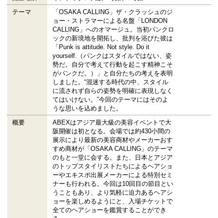
テーマ
「OSAKA CALLING」ザ・クラッシュのジ
ョー・ストラマーによる名盤「LONDON
CALLING」へのオマージュ。当初パンクロ
ックの新境地を開拓し、批判を浴びた彼は
「Punk is attitude. Not style. Do it
yourself.（パンクはスタイルではない、姿
勢だ。⾃分で考えて⾏動を起こす精神こそ
がパンクだ。）」と⾃分たちの考えを表明
しました。“混迷する時代の中、スタイル
に流されず⾃らの姿勢を明確に表現しなく
てはいけない。”今回のテーマにはそのよ
うな思いを込めました。
概要
ABEXはアジア最大級の美容イベントで大
阪開催は初となる。会場では約430小間の
展示により最新の美容商材やメーカーおす
すめ商材が「OSAKA CALLING」のテーマ
のもと一堂に会する。また、日本とアジア
のトップスタイリストたちによるヘアショ
ーやエキスポ出展メーカーによる特別セミ
ナーも行われる。今回は10回目の節目とい
うこともあり、より気軽に迫力あるヘアシ
ョーを楽しめるようにと、入場チケットで
全てのヘアショーを鑑賞することができ