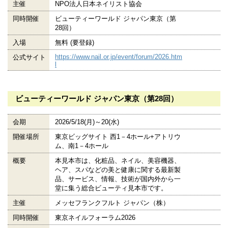
主催
NPO法人日本ネイリスト協会
同時開催
ビューティーワールド ジャパン東京（第
28回）
入場
無料 (要登録)
https://www.nail.or.jp/event/forum/2026.htm
公式サイト
l
ビューティーワールド ジャパン東京（第28回）
会期
2026/5/18(月)～20(水)
開催場所
東京ビッグサイト 西1－4ホール+アトリウ
ム、南1－4ホール
概要
本見本市は、化粧品、ネイル、美容機器、
ヘア、スパなどの美と健康に関する最新製
品、サービス、情報、技術が国内外から一
堂に集う総合ビューティ見本市です。
主催
メッセフランクフルト ジャパン（株）
同時開催
東京ネイルフォーラム2026