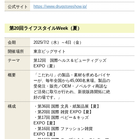
https://www.drugstoreshow.jp/
公式サイト
第20回ライフスタイルWeek（夏）
会期
2025/7/2（水）～4日（金）
開催場所
東京ビッグサイト
テーマ
第12回 国際ヘルス＆ビューティグッズ
EXPO（夏）
概要
「こだわり」の製品・素材を求めるバイヤ
ーが、毎年全国から45,000名来場。製品の
受発注・販売／OEM・ノベルティ商談な
ど活発に取引が行われ、新規販路開拓に絶
好の場です。」
構成
・第36回 国際 文具・紙製品展【夏】
・第20回 国際 雑貨 EXPO【夏】
・第17回 国際 ベビー＆キッズ
EXPO【夏】
・第16回 国際 ファッション雑貨
EXPO【夏】