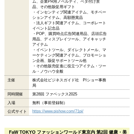
ム、企業PR用ノベルティ、ベタ付け景
品、その他販促用ギフト
・インセンティブ関連アイテム、モチベー
ションアイテム、高額懸賞品
・法人ギフト関連アイテム、コーポレート
イベント記念品
・POP、購買時点広告関連用品、店頭広告
用品、ディスプレイツール、アイキャッチ
アイテム
・イベントツール、ダイレクトメール、マ
ーケティング関連アイテム、プロモーショ
ン企画、販促サポートツール他
・その他販売促進に役立つアイテム・ツー
ル・ノウハウ全般
主催
株式会社ビジネスガイド社 PIショー事務
局
同時開催
第28回 ファベックス2025
入場
無料（事前登録制）
https://www.pishow.com/71pi/
公式サイト
FaW TOKYO ファッションワールド東京内 第2回 健康・美