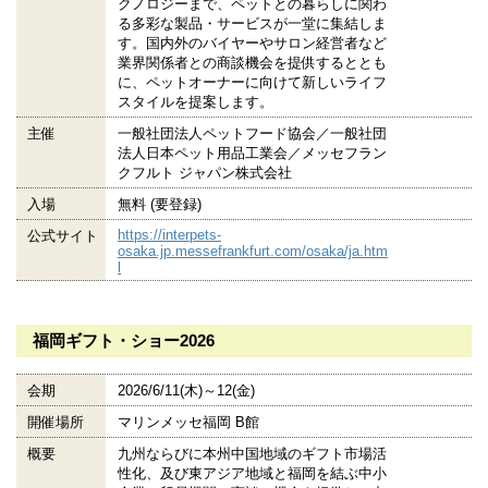
クノロジーまで、ペットとの暮らしに関わ
る多彩な製品・サービスが一堂に集結しま
す。国内外のバイヤーやサロン経営者など
業界関係者との商談機会を提供するととも
に、ペットオーナーに向けて新しいライフ
スタイルを提案します。
主催
一般社団法人ペットフード協会／一般社団
法人日本ペット用品工業会／メッセフラン
クフルト ジャパン株式会社
入場
無料 (要登録)
https://interpets-
公式サイト
osaka.jp.messefrankfurt.com/osaka/ja.htm
l
福岡ギフト・ショー2026
会期
2026/6/11(木)～12(金)
開催場所
マリンメッセ福岡 B館
概要
九州ならびに本州中国地域のギフト市場活
性化、及び東アジア地域と福岡を結ぶ中小