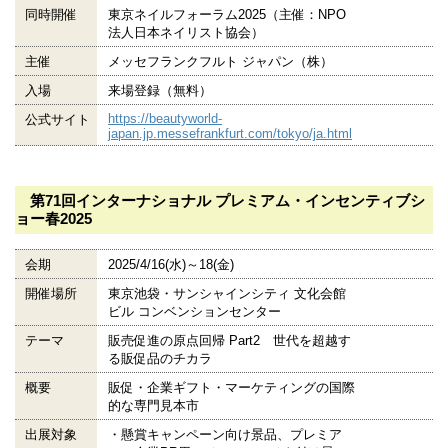
同時開催
東京ネイルフォーラム2025（主催：NPO
法人日本ネイリスト協会）
主催
メッセフランクフルト ジャパン（株）
入場
来場登録（無料）
https://beautyworld-
公式サイト
japan.jp.messefrankfurt.com/tokyo/ja.html
第71回インターナショナル プレミアム・インセンティブシ
ョー春2025
会期
2025/4/16(水)～18(金)
開催場所
東京池袋・サンシャインシティ 文化会館
ビル コンベンションセンター
テーマ
販売促進の原点回帰 Part2 世代を超越す
る販促品のチカラ
概要
販促・企業ギフト・マーケティングの国際
的な専門見本市
出展対象
・懸賞キャンペーン向け景品、プレミア