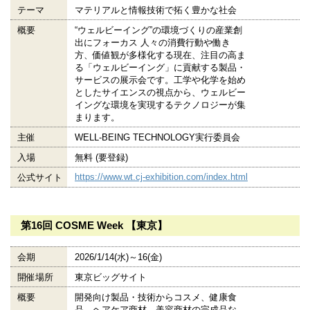
テーマ
マテリアルと情報技術で拓く豊かな社会
概要
“ウェルビーイング”の環境づくりの産業創
出にフォーカス 人々の消費行動や働き
方、価値観が多様化する現在、注目の高ま
る「ウェルビーイング」に貢献する製品・
サービスの展示会です。工学や化学を始め
としたサイエンスの視点から、ウェルビー
イングな環境を実現するテクノロジーが集
まります。
主催
WELL-BEING TECHNOLOGY実行委員会
入場
無料 (要登録)
https://www.wt.cj-exhibition.com/index.html
公式サイト
第16回 COSME Week 【東京】
会期
2026/1/14(水)～16(金)
開催場所
東京ビッグサイト
概要
開発向け製品・技術からコスメ、健康食
品、ヘアケア商材、美容商材の完成品な