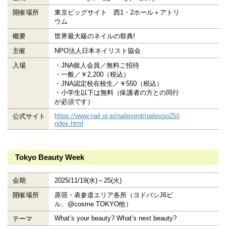
開催場所
東京ビッグサイト 西1・2ホール＋アトリ
ウム
概要
世界最大級のネイルの祭典!
主催
NPO法人日本ネイリスト協会
入場
・JNA個人会員／無料ご招待
・一般／￥2,200（税込）
・JNA認定校在校生／￥550（税込）
・小学生以下は無料（保護者の方との同行
が必須です）
https://www.nail.or.jp/nailevent/nailexpo25/i
公式サイト
ndex.html
Tokyo Beauty Week
会期
2025/11/19(水)～25(火)
開催場所
原宿・表参道エリア各所（ヨドバシJ6ビ
ル、@cosme TOKYO他）
What’s your beauty? What’s next beauty?
テーマ