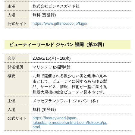
主催
株式会社ビジネスガイド社
入場
無料 (要登録)
https://www.giftshow.co.jp/kigs/
公式サイト
ビューティーワールド ジャパン 福岡（第13回）
会期
2026/2/16(月)～18(水)
開催場所
マリンメッセ福岡A館
概要
九州で開催される数少ない美と健康の見本
市として、ビューティに関するあらゆる製
品、サービス、情報、技術が一堂に集う九
州最大規模の総合ビューティ見本市です。
主催
メッセフランクフルト ジャパン（株）
入場
無料 (要登録)
https://beautyworld-japan-
公式サイト
fukuoka.jp.messefrankfurt.com/fukuoka/ja.
html