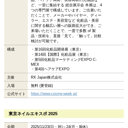
ど、一堂に集結する 総合展示会 本展は、4
つの専門展で構成しています。ご出展いた
だくことで、メーカーやバイヤー、ディー
ラー、エステ・美容室など 化粧品・美容
に関する幅広い層への販路拡大ができ、ご
来場いただくことで、一度で多数 of 製
品・技術を、直接「見て」「触って」比較
検討が可能です。
構成
・第16回化粧品開発展（東京）
・第14回【国際】化粧品展（東京）
・第5回化粧品マーケティングEXPO C-
MEX
・第4回ヘアケアEXPO
主催
RX Japan株式会社
入場
無料 (要登録)
https://www.cosme-week.jp/
公式サイト
東京ネイルエキスポ 2025
会期
2025/11/23(日・祝)～24(月・振休)