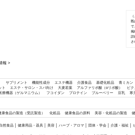
（
既
で
掲
詳
さ
情報
>
）
サプリメント
機能性成分
エステ機器
介護食品
基礎化粧品
青ミカン
ット
エステ・サロン・スパ向け
大麦若葉
アルファリポ酸（αリポ酸）
ピク
医療機器（ゲルマニウム）
フコイダン
プロテイン
ブルーベリー
豆乳
寒
健康食品の製造（受託製造）
化粧品
健康食品の原料
美容・化粧品の製造
自然食品
│
健康用品・器具
│
美容
│
ハーブ・アロマ
│
団体・学会
│
介護・福祉
│