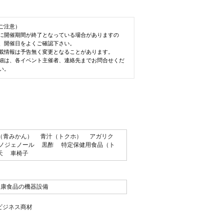
ご注意）
に開催期間が終了となっている場合がありますの
、開催日をよくご確認下さい。
載情報は予告無く変更となることがあります。
細は、各イベント主催者、連絡先までお問合せくだ
い。
（青みかん）
青汁（トクホ）
アガリク
ノジェノール
黒酢
特定保健用食品（ト
天
車椅子
健康食品の機器設備
ビジネス商材