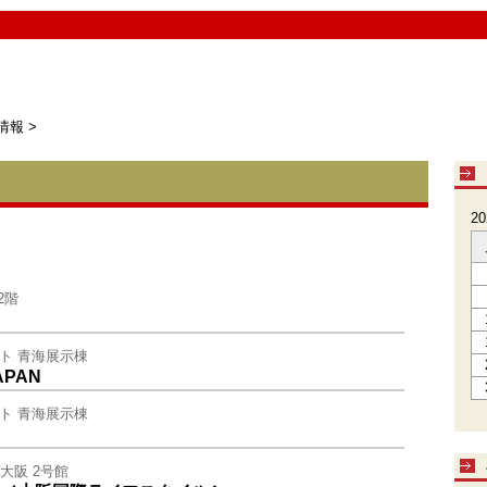
情報
>
2
2階
イト 青海展示棟
APAN
イト 青海展示棟
ス大阪 2号館