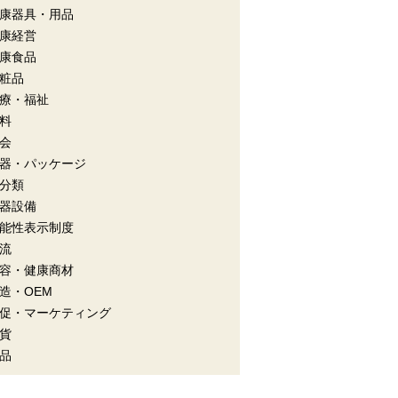
康器具・用品
康経営
康食品
粧品
療・福祉
料
会
器・パッケージ
分類
器設備
能性表示制度
流
容・健康商材
造・OEM
促・マーケティング
貨
品