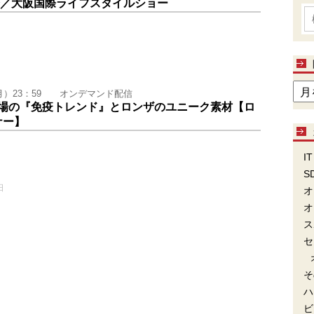
会／大阪国際ライフスタイルショー
11（祝・月）23：59 オンデマンド配信
場の『免疫トレンド』とロンザのユニーク素材【ロ
ナー】
IT
S
日
オ
オ
ス
セ
そ
ハ
ビ