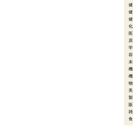
健
健
健
化
医
原
学
容
未
機
機
物
美
製
販
雑
食