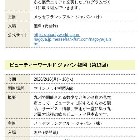
ある展示エリアと充実したプログラムづく
りに取り組んでいきます。
主催
メッセフランクフルト ジャパン（株）
入場
無料 (要登録)
https://beautyworld-japan-
公式サイト
nagoya.jp.messefrankfurt.com/nagoya/ja.h
tml
ビューティーワールド ジャパン 福岡（第13回）
会期
2026/2/16(月)～18(水)
開催場所
マリンメッセ福岡A館
概要
九州で開催される数少ない美と健康の見本
市として、ビューティに関するあらゆる製
品、サービス、情報、技術が一堂に集う九
州最大規模の総合ビューティ見本市です。
主催
メッセフランクフルト ジャパン（株）
入場
無料 (要登録)