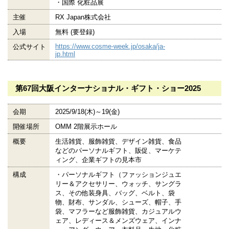
・国際 化粧品展
主催
RX Japan株式会社
入場
無料 (要登録)
https://www.cosme-week.jp/osaka/ja-
公式サイト
jp.html
第67回大阪インターナショナル・ギフト・ショー2025
会期
2025/9/18(木)～19(金)
開催場所
OMM 2階展示ホール
概要
生活雑貨、服飾雑貨、デザイン雑貨、食品
などのパーソナルギフト、販促、マーケテ
ィング、企業ギフトの見本市
構成
・パーソナルギフト（ファッションジュエ
リー＆アクセサリー、ウォッチ、サングラ
ス、その他装身具、バッグ、ベルト、袋
物、財布、サンダル、シューズ、帽子、手
袋、マフラーなど服飾雑貨、カジュアルウ
ェア、レディース＆メンズウェア、インナ