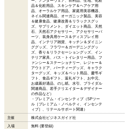
ー、アンダーウェア、衣料品、生地、化粧
品＆化粧用品、スキンケア＆ヘアケア用
品、オーラルケア用品、家庭用美容機器、
ネイル関連商品、オーガニック製品、美容
＆健康食品、健康改善＆リラックスグッ
ズ、サプリメント、ダイエット商品、天然
石、天然石アクセサリー、アクセサリーパ
ーツ、装身具用ケース＆ディスプレイ用
品、インテリア雑貨、キッチン＆ダイニン
ググッズ、フラワー＆ガーデニンググッ
ズ、香り＆リラクセーショングッズ、イン
テリア家具、バス・トイレタリー用品、フ
ァンシー＆ステーショナリー、レジャー＆
アウトドア、パーティーグッズ、キャラク
ターグッズ、キッズ＆ペット用品、慶弔ギ
フト、食品ギフト、返礼ギフト、お中元、
お歳暮好適品、のし紙、水引、ブライダル
関連商品、若手クリエイター＆デザイナー
の作品など）
・プレミアム・インセンティブ（SPツー
ル［プレミアム・ノベルティ、インセンテ
ィブ］、リテールサポート関連）
主催
株式会社ビジネスガイド社
入場
無料 (要登録)