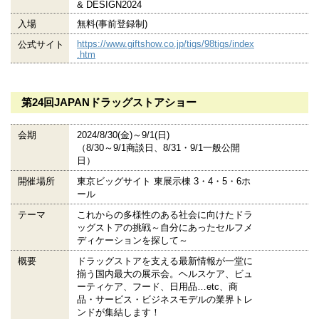
& DESIGN2024
入場
無料(事前登録制)
https://www.giftshow.co.jp/tigs/98tigs/index
公式サイト
.htm
第24回JAPANドラッグストアショー
会期
2024/8/30(金)～9/1(日)
（8/30～9/1商談日、8/31・9/1一般公開
日）
開催場所
東京ビッグサイト 東展示棟 3・4・5・6ホ
ール
テーマ
これからの多様性のある社会に向けたドラ
ッグストアの挑戦～自分にあったセルフメ
ディケーションを探して～
概要
ドラッグストアを支える最新情報が一堂に
揃う国内最大の展示会。ヘルスケア、ビュ
ーティケア、フード、日用品…etc、商
品・サービス・ビジネスモデルの業界トレ
ンドが集結します！