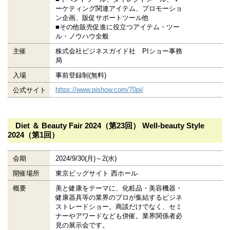
ーケティング関連アイテム、プロモーショ
ン企画、販促サポートツール他
■その他販売促進に役立つアイテム・ツー
ル・ノウハウ全般
主催
株式会社ビジネスガイド社 PIショー事務
局
入場
事前登録制(無料)
https://www.pishow.com/70pi/
公式サイト
Diet ＆ Beauty Fair 2024（第23回） Well-beauty Style
2024（第1回）
会期
2024/9/30(月)～2(水)
開催場所
東京ビッグサイト 西ホール
概要
美と健康をテーマに、化粧品・美容機器・
健康器具等の業界のプロが集結するビジネ
ストレードショー。商談だけでなく、セミ
ナーやアワードなども併催。業界関係者必
見の展示会です。