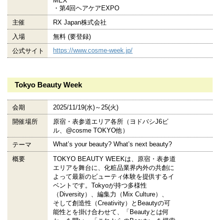
MEX
・第4回ヘアケアEXPO
主催
RX Japan株式会社
入場
無料 (要登録)
https://www.cosme-week.jp/
公式サイト
Tokyo Beauty Week
会期
2025/11/19(水)～25(火)
開催場所
原宿・表参道エリア各所（ヨドバシJ6ビ
ル、@cosme TOKYO他）
What’s your beauty? What’s next beauty?
テーマ
概要
TOKYO BEAUTY WEEKは、原宿・表参道
エリアを舞台に、化粧品業界内外の共創に
よって最新のビューティ体験を提供するイ
ベントです。Tokyoが持つ多様性
（Diversity）、編集力（Mix Culture）、
そして創造性（Creativity）とBeautyの可
能性とを掛け合わせて、「Beautyとは何