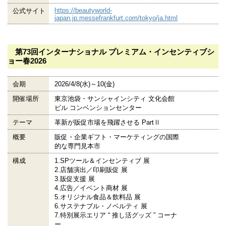
https://beautyworld-
公式サイト
japan.jp.messefrankfurt.com/tokyo/ja.html
第73回インターナショナル プレミアム・インセンティブシ
ョー春2026
会期
2026/4/8(水)～10(金)
開催場所
東京池袋・サンシャインシティ 文化会館
ビル コンベンションセンター
テーマ
革新が販促市場を飛躍させる PartⅡ
概要
販促・企業ギフト・マーケティングの国際
的な専門見本市
構成
1.SPツール＆インセンティブ 展
2.店舗演出／印刷販促 展
3.販促支援 展
4.広告／イベント商材 展
5.オリジナル食品＆飲料品 展
6.サステナブル・ノベルティ 展
7.特別展示エリア “ 推し活グッズ ” コーナ
ー