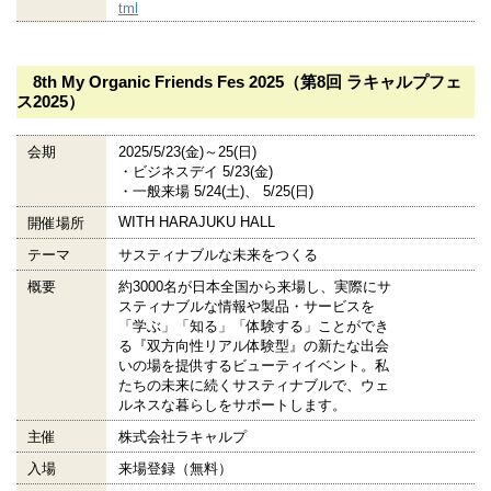
tml
8th My Organic Friends Fes 2025（第8回 ラキャルプフェ
ス2025）
会期
2025/5/23(金)～25(日)
・ビジネスデイ 5/23(金)
・一般来場 5/24(土)、 5/25(日)
WITH HARAJUKU HALL
開催場所
テーマ
サスティナブルな未来をつくる
概要
約3000名が日本全国から来場し、実際にサ
スティナブルな情報や製品・サービスを
「学ぶ」「知る」「体験する」ことができ
る『双方向性リアル体験型』の新たな出会
いの場を提供するビューティイベント。私
たちの未来に続くサスティナブルで、ウェ
ルネスな暮らしをサポートします。
主催
株式会社ラキャルプ
入場
来場登録（無料）