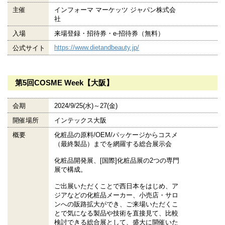
主催
インフォーマ マーケッツ ジャパン株式会
社
入場
来場登録・招待券・e-招待券（無料）
https://www.dietandbeauty.jp/
公式サイト
第5回COSME Week【大阪】
会期
2024/9/25(水)～27(金)
開催場所
インテックス大阪
概要
化粧品の原料/OEM/パッケージからコスメ
（最終製品）までを網羅する総合展示会
化粧品開発展、[国際]化粧品展の2つの専門
展で構成。
ご出展いただくことで西日本をはじめ、ア
ジアなどの化粧品メーカー、小売店・サロ
ンへの販路拡大ができ、ご来場いただくこ
とで気になる製品や技術を直接見て、比較
検討できる総合展として、盛大に開催いた