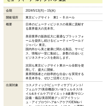
会期
2024/5/13(月)～15(水)
開催場所
東京ビッグサイト 東1 － 8 ホール
概要
日本のビューティビジネスの発展に貢献す
る業界最大の見本市。
美容業界の販路拡大に最適なプラットフォ
ームを提供し続けるビューティーワールド
ジャパン 東京。
国内外から美と健康に関わる製品、サービ
ス、情報が一堂に集結し、多数の出会いと
ビジネスチャンスを創出します。
次回も東京ビッグサイト東ホール全館を使
用して、盛大に開催。
業界関係者との効率的な出会いを実現する
本見本市を、ぜひご活用ください。
出展対象
コスメティック/ビューティサプリメント/
フェムケア/美容機器/スパ&ウェルネス/ネ
イル&ネイルケア/ダイエット&健康/サロン
設備・備品/美容関連グッズ/アイラッシ
ュ・アイブロウ/ヘア&ヘアケア/OEM&パ