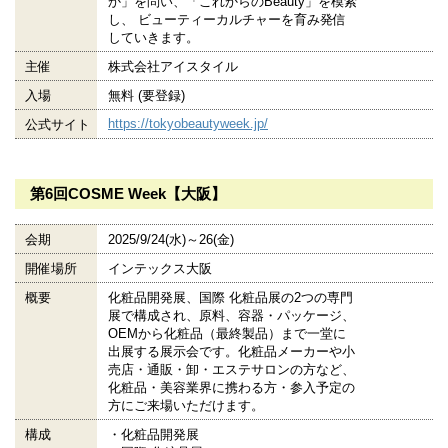
か」を問い、「これからのBeauty」を模索
し、 ビューティーカルチャーを育み発信
していきます。
主催
株式会社アイスタイル
入場
無料 (要登録)
https://tokyobeautyweek.jp/
公式サイト
第6回COSME Week【大阪】
会期
2025/9/24(水)～26(金)
開催場所
インテックス大阪
概要
化粧品開発展、国際 化粧品展の2つの専門
展で構成され、原料、容器・パッケージ、
OEMから化粧品（最終製品）まで一堂に
出展する展示会です。化粧品メーカーや小
売店・通販・卸・エステサロンの方など、
化粧品・美容業界に携わる方・参入予定の
方にご来場いただけます。
構成
・化粧品開発展