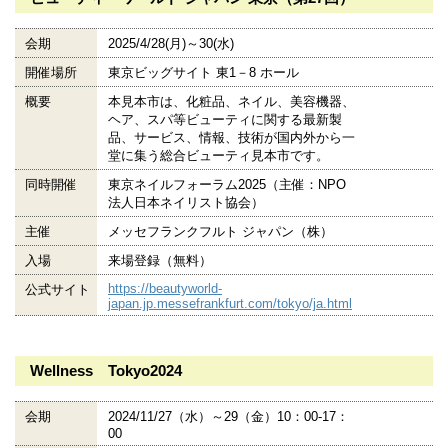
会期
2025/4/28(月)～30(水)
開催場所
東京ビッグサイト 東1－8 ホール
概要
本見本市は、化粧品、ネイル、美容機器、
ヘア、スパ等ビューティに関する最新製
品、サービス、情報、技術が国内外から一
堂に集う総合ビューティ見本市です。
同時開催
東京ネイルフォーラム2025（主催：NPO
法人日本ネイリスト協会）
主催
メッセフランクフルト ジャパン（株）
入場
来場登録（無料）
https://beautyworld-
公式サイト
japan.jp.messefrankfurt.com/tokyo/ja.html
Wellness Tokyo2024
会期
2024/11/27（水）～29（金）10：00‐17：
00