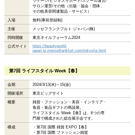
ッケージ/ビジネスサポート/スクール運営/
サロン運営/その他（出版・協会・団体、
その他美容関連製品・サービス）
入場
無料(事前登録制)
主催
メッセフランクフルト ジャパン(株)
同時開催
東京ネイルフォーラム2024
https://beautyworld-
公式サイト
japan.jp.messefrankfurt.com/tokyo/ja.html
第7回 ライフスタイル Week【春】
会期
2024/3/13(水)～15(金)
開催場所
東京ビッグサイト
概要
雑貨・ファッション・美容・インテリア・
食器・食品ギフトの商談展。
ライフスタイル Week【春】は、6つの専
門展で構成された総合展示会です。
構成
・第7回 国際 雑貨 EXPO【春】
・第7回 国際 ファッション雑貨