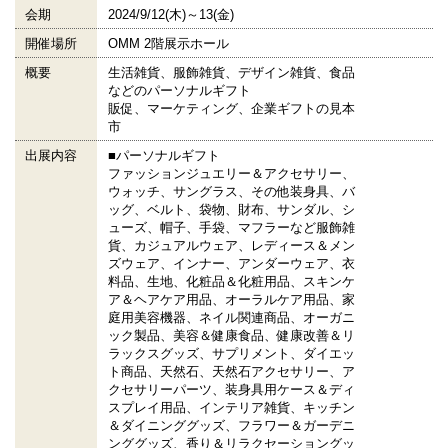
会期
2024/9/12(木)～13(金)
開催場所
OMM 2階展示ホール
概要
生活雑貨、服飾雑貨、デザイン雑貨、食品
などのパーソナルギフト
販促、マーケティング、企業ギフトの見本
市
出展内容
■パーソナルギフト
ファッションジュエリー＆アクセサリー、
ウォッチ、サングラス、その他装身具、バ
ッグ、ベルト、袋物、財布、サンダル、シ
ューズ、帽子、手袋、マフラーなど服飾雑
貨、カジュアルウェア、レディース＆メン
ズウェア、インナー、アンダーウェア、衣
料品、生地、化粧品＆化粧用品、スキンケ
ア＆ヘアケア用品、オーラルケア用品、家
庭用美容機器、ネイル関連商品、オーガニ
ック製品、美容＆健康食品、健康改善＆リ
ラックスグッズ、サプリメント、ダイエッ
ト商品、天然石、天然石アクセサリー、ア
クセサリーパーツ、装身具用ケース＆ディ
スプレイ用品、インテリア雑貨、キッチン
＆ダイニンググッズ、フラワー＆ガーデニ
ンググッズ、香り＆リラクセーショングッ