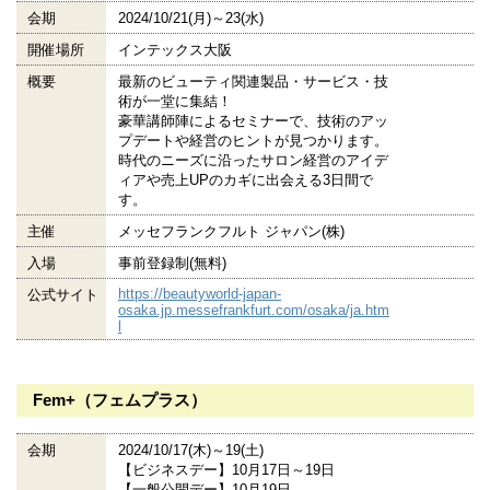
会期
2024/10/21(月)～23(水)
開催場所
インテックス大阪
概要
最新のビューティ関連製品・サービス・技
術が一堂に集結！
豪華講師陣によるセミナーで、技術のアッ
プデートや経営のヒントが見つかります。
時代のニーズに沿ったサロン経営のアイデ
ィアや売上UPのカギに出会える3日間で
す。
主催
メッセフランクフルト ジャパン(株)
入場
事前登録制(無料)
https://beautyworld-japan-
公式サイト
osaka.jp.messefrankfurt.com/osaka/ja.htm
l
Fem+（フェムプラス）
会期
2024/10/17(木)～19(土)
【ビジネスデー】10月17日～19日
【一般公開デー】10月19日