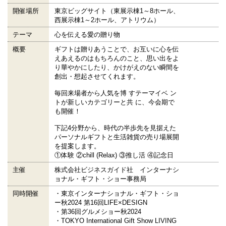
開催場所
東京ビッグサイト（東展示棟1～8ホール、
西展示棟1～2ホール、アトリウム）
テーマ
心を伝える愛の贈り物
概要
ギフトは贈りあうことで、お互いに心を伝
えあえるのはもちろんのこと、思い出をよ
り華やかにしたり、かけがえのない瞬間を
創出・想起させてくれます。
毎回来場者から人気を博 すテーマイベ ン
トが新しいカテゴリーと共 に、今会期で
も開催！
下記4分野から、時代の半歩先を見据えた
パーソナルギフトと生活雑貨の売り場展開
を提案します。
①体験 ②chill (Relax) ③推し活 ④記念日
主催
株式会社ビジネスガイド社 インターナシ
ョナル・ギフト・ショー事務局
同時開催
・東京インターナショナル・ギフト・ショ
ー秋2024 第16回LIFE×DESIGN
・第36回グルメショー秋2024
・TOKYO International Gift Show LIVING