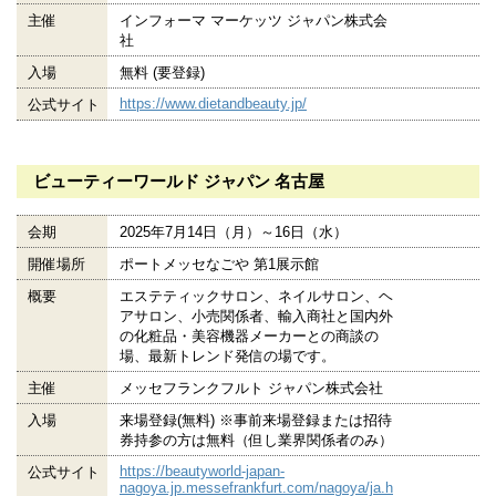
主催
インフォーマ マーケッツ ジャパン株式会
社
入場
無料 (要登録)
https://www.dietandbeauty.jp/
公式サイト
ビューティーワールド ジャパン 名古屋
会期
2025年7月14日（月）～16日（水）
開催場所
ポートメッセなごや 第1展示館
概要
エステティックサロン、ネイルサロン、ヘ
アサロン、小売関係者、輸入商社と国内外
の化粧品・美容機器メーカーとの商談の
場、最新トレンド発信の場です。
主催
メッセフランクフルト ジャパン株式会社
入場
来場登録(無料) ※事前来場登録または招待
券持参の方は無料（但し業界関係者のみ）
https://beautyworld-japan-
公式サイト
nagoya.jp.messefrankfurt.com/nagoya/ja.h