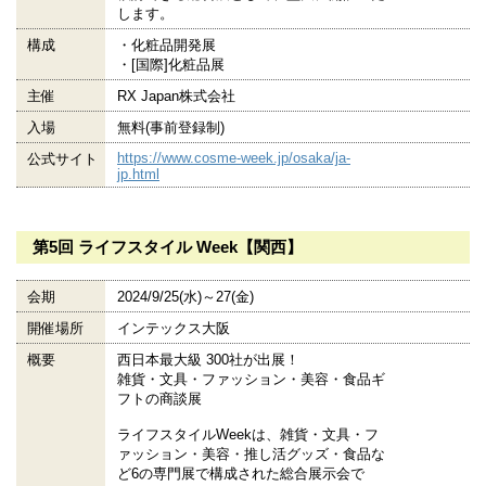
します。
構成
・化粧品開発展
・[国際]化粧品展
主催
RX Japan株式会社
入場
無料(事前登録制)
https://www.cosme-week.jp/osaka/ja-
公式サイト
jp.html
第5回 ライフスタイル Week【関西】
会期
2024/9/25(水)～27(金)
開催場所
インテックス大阪
概要
西日本最大級 300社が出展！
雑貨・文具・ファッション・美容・食品ギ
フトの商談展
ライフスタイルWeekは、雑貨・文具・フ
ァッション・美容・推し活グッズ・食品な
ど6の専門展で構成された総合展示会で