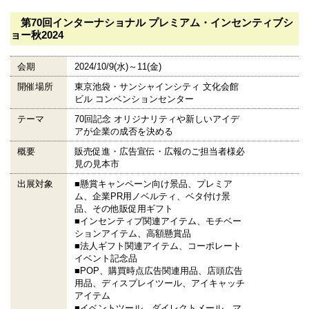
第70回インターナショナル プレミアム・インセンティブシ
ョー秋2024
会期
2024/10/9(水)～11(金)
開催場所
東京池袋・サンシャインシティ 文化会館
ビル コンベンションセンター
テーマ
70回記念 オリジナリティや新しいアイデ
アが企業の成否を決める
概要
販売促進・広告宣伝・広報のご担当者様必
見の見本市
出展対象
■懸賞キャンペーン向け景品、プレミア
ム、企業PR用ノベルティ、ベタ付け景
品、その他販促用ギフト
■インセンティブ関連アイテム、モチベー
ションアイテム、高額懸賞品
■法人ギフト関連アイテム、コーポレート
イベント記念品
■POP、購買時点広告関連用品、店頭広告
用品、ディスプレイツール、アイキャッチ
アイテム
■イベントツール、ダイレクトメール、マ