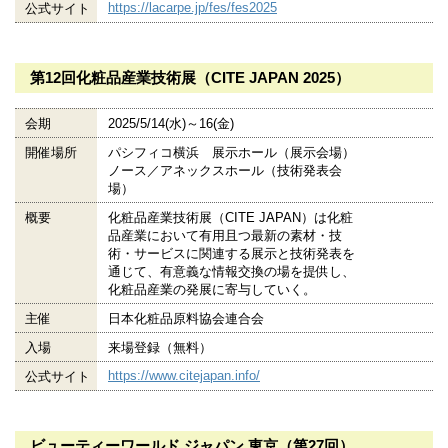
https://lacarpe.jp/fes/fes2025
公式サイト
第12回化粧品産業技術展（CITE JAPAN 2025）
会期
2025/5/14(水)～16(金)
開催場所
パシフィコ横浜 展示ホール（展示会場）
ノース／アネックスホール（技術発表会
場）
概要
化粧品産業技術展（CITE JAPAN）は化粧
品産業において有用且つ最新の素材・技
術・サービスに関連する展示と技術発表を
通じて、有意義な情報交換の場を提供し、
化粧品産業の発展に寄与していく。
主催
日本化粧品原料協会連合会
入場
来場登録（無料）
https://www.citejapan.info/
公式サイト
ビューティーワールド ジャパン 東京（第27回）