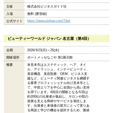
主催
株式会社ビジネスガイド社
入場
無料 (要登録)
https://www.pishow.com/73pi/
公式サイト
ビューティーワールド ジャパン 名古屋（第4回）
会期
2026/3/23(月)～25(水)
開催場所
ポートメッセなごや 第1展示館
概要
本見本市はエステティック、ヘア、ネイ
ル、アイラッシュ、インナービューティ、
美容機器、美容医療、OEM、ビジネス支
援など、ビューティ関連ビジネスを網羅す
る業界プロフェッショナル向け見本市とし
て、中部エリアを中心に全国から高い支持
を得ています。4回目の開催となる今回は
約200社の出展者が集結し、サロンや院の
発展を支える商材やサービスを発信しま
す。出展者と来場者の双方にとって実りあ
る商談と学びの機会を提供するため、価値