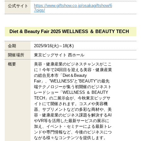
https://www.giftshow.co.jp/osakagiftshow/6
公式サイト
7oigs/
Diet & Beauty Fair 2025 WELLNESS ＆ BEAUTY TECH
会期
2025/9/16(火)～18(木)
開催場所
東京ビッグサイト 西ホール
概要
美容・健康産業のビジネスチャンスがここ
に！今年で24回目を迎える美容・健康産業
の総合見本市「Diet＆Beauty
Fair」、”WELLNESS”と”BEAUTY”の最先
端テクノロジーが集う初開催のビジネスト
レードショー「WELLNESS ＆ BEAUTY
TECH」の二展示会が、今秋東京ビッグサ
イトにて開催されます。コスメや美容機
器、サプリメントなどの多彩な商材や、美
容・健康産業のビジネス課題を解決するAI
やVR等を活用した最新サービスの展示に
加え、イベント・セミナーによる最新トレ
ンドや専門情報など、今後のビジネスにつ
ながる様々なコンテンツを提供します。