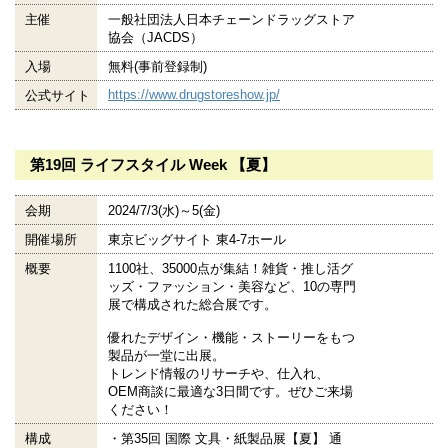
主催
一般社団法人日本チェーンドラッグストア
協会（JACDS）
入場
無料(事前登録制)
https://www.drugstoreshow.jp/
公式サイト
第19回 ライフスタイル Week 【夏】
会期
2024/7/3(水)～5(金)
開催場所
東京ビッグサイト 東4-7ホール
概要
1100社、35000点が集結！雑貨・推し活グ
ッズ・ファッション・美容など、10の専門
展で構成された総合展です。
優れたデザイン・機能・ストーリーをもつ
製品が一堂に出展。
トレンド情報のリサーチや、仕入れ、
OEM商談に最適な3日間です。ぜひご来場
ください！
構成
・第35回 国際 文具・紙製品展【夏】 通