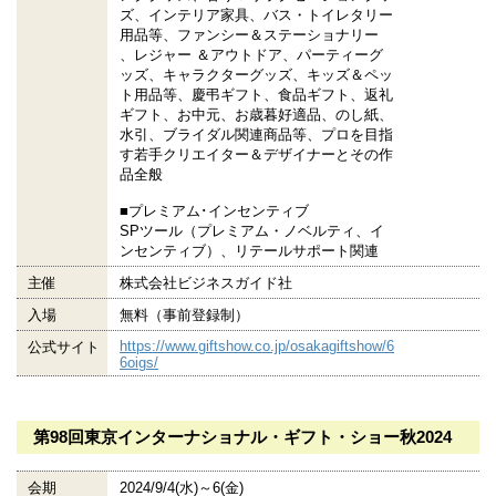
ズ、インテリア家具、バス・トイレタリー
用品等、ファンシー＆ステーショナリー
、レジャー ＆アウトドア、パーティーグ
ッズ、キャラクターグッズ、キッズ＆ペッ
ト用品等、慶弔ギフト、食品ギフト、返礼
ギフト、お中元、お歳暮好適品、のし紙、
水引、ブライダル関連商品等、プロを目指
す若手クリエイター＆デザイナーとその作
品全般
■プレミアム･インセンティブ
SPツール（プレミアム・ノベルティ、イ
ンセンティブ）、リテールサポート関連
主催
株式会社ビジネスガイド社
入場
無料（事前登録制）
https://www.giftshow.co.jp/osakagiftshow/6
公式サイト
6oigs/
第98回東京インターナショナル・ギフト・ショー秋2024
会期
2024/9/4(水)～6(金)