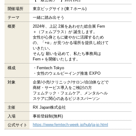
開催場所
東京ビッグサイト(東７ホール)
テーマ
一緒に踏み出そう
概要
2024年、上記 2展をあわせた総合展 Fem
＋（フェムプラス）が 誕生します。
女性が心身ともに健やかに活躍するため
の、「+α」が見つかる場所を提供し続けて
いきたい。
そんな 願いを込めて、私たち事務局は
Fem＋を開催いたします。
構成
・Femtech Tokyo
・女性のウェルビーイング推進 EXPO
対象
企業/小売/クリニック/サロン/自治体などで
商材・サービス導入をご検討の方
フェムテック・フェムケア、メンタルヘル
スケアに関心のあるビジネスパーソン
主催
RX Japan株式会社
入場
事前登録制(無料)
https://www.femtech-week.jp/hub/ja-jp.html
公式サイト