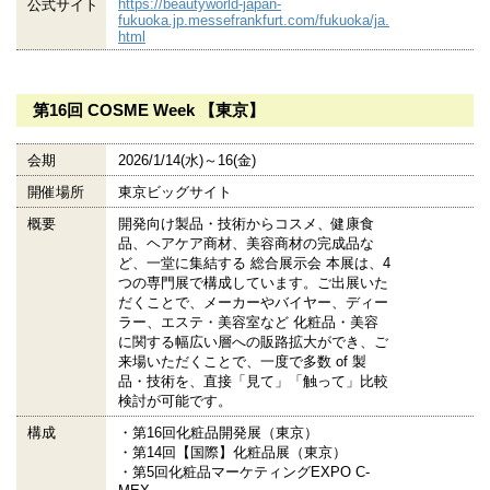
https://beautyworld-japan-
公式サイト
fukuoka.jp.messefrankfurt.com/fukuoka/ja.
html
第16回 COSME Week 【東京】
会期
2026/1/14(水)～16(金)
開催場所
東京ビッグサイト
概要
開発向け製品・技術からコスメ、健康食
品、ヘアケア商材、美容商材の完成品な
ど、一堂に集結する 総合展示会 本展は、4
つの専門展で構成しています。ご出展いた
だくことで、メーカーやバイヤー、ディー
ラー、エステ・美容室など 化粧品・美容
に関する幅広い層への販路拡大ができ、ご
来場いただくことで、一度で多数 of 製
品・技術を、直接「見て」「触って」比較
検討が可能です。
構成
・第16回化粧品開発展（東京）
・第14回【国際】化粧品展（東京）
・第5回化粧品マーケティングEXPO C-