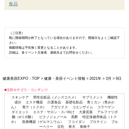
食品
（ご注意）
既に開催期間が終了となっている場合がありますので、開催日をよくご確認下
さい。
掲載情報は予告無く変更となることがあります。
詳細は、各イベント主催者、連絡先までお問合せください。
健康美容EXPO：TOP
>
健康・美容イベント情報
>
2021年
>
3月
>
9日
■注目カテゴリ・コンテンツ
スキンケア
男性化粧品（メンズコスメ）
サプリメント
機能性
成分
エステ機器
介護食品
基礎化粧品
青ミカン（青みか
ん）
青汁（トクホ）
アガリクス
コエンザイム
コラーゲン
ダイエット
エステ・サロン・スパ向け
大麦若葉
アルファリポ
酸（αリポ酸）
ピクノジェノール
黒酢
特定保健用食品（トク
ホ）
医療機器（ゲルマニウム）
フコイダン
プロテイン
ブル
ーベリー
豆乳
寒天
車椅子