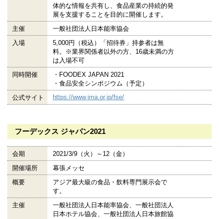
体的な情報を共有し、食品産業の持続的発
展を支援することを目的に開催します。
主催
一般社団法人日本能率協会
入場
5,000円（税込）「招待券」持参者は無
料。※業界関係者以外の方、16歳未満の方
は入場不可
同時開催
・FOODEX JAPAN 2021
・食品安全シンポジウム（予定）
https://www.jma.or.jp/fse/
公式サイト
フーデックス ジャパン2021
会期
2021/3/9（火）～12（金）
開催場所
幕張メッセ
概要
アジア最大級の食品・飲料専門展示会で
す。
主催
一般社団法人日本能率協会、一般社団法人
日本ホテル協会、一般社団法人日本旅館協