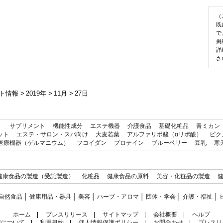
（
既
で
掲
詳
さ
ト情報
>
2019年
>
11月
>
27日
）
サプリメント
機能性成分
エステ機器
介護食品
基礎化粧品
青ミカン
ット
エステ・サロン・スパ向け
大麦若葉
アルファリポ酸（αリポ酸）
ピク
医療機器（ゲルマニウム）
フコイダン
プロテイン
ブルーベリー
豆乳
寒
健康食品の製造（受託製造）
化粧品
健康食品の原料
美容・化粧品の製造
自然食品
│
健康用品・器具
│
美容
│
ハーブ・アロマ
│
団体・学会
│
介護・福祉
│
ホーム
|
プレスリリース
|
サイトマップ
|
会社概要
|
ヘルプ
信について
|
利用規約
|
個人情報保護ポリシー
|
お問合わせ
|
プレスリ