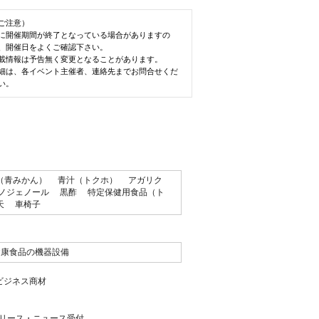
ご注意）
に開催期間が終了となっている場合がありますの
、開催日をよくご確認下さい。
載情報は予告無く変更となることがあります。
細は、各イベント主催者、連絡先までお問合せくだ
い。
（青みかん）
青汁（トクホ）
アガリク
ノジェノール
黒酢
特定保健用食品（ト
天
車椅子
健康食品の機器設備
ビジネス商材
リース・ニュース受付