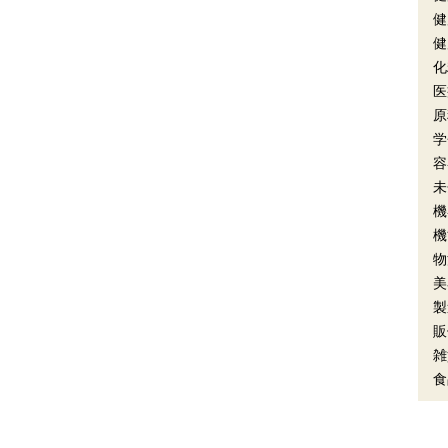
健
健
化
医
原
学
容
未
機
機
物
美
製
販
雑
食