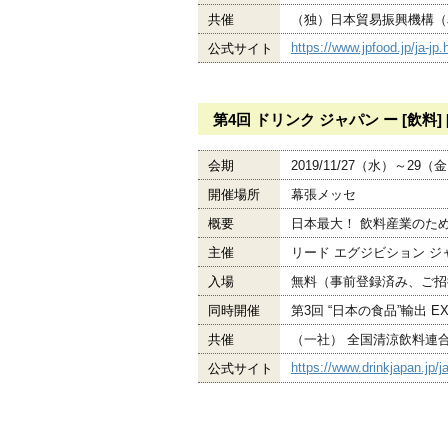
共催
（独）日本貿易振興機構（J
https://www.jpfood.jp/ja-jp.
公式サイト
第4回 ドリンク ジャパン ー [飲料]
会期
2019/11/27（水）～29（
開催場所
幕張メッセ
概要
日本最大！ 飲料産業のた
主催
リード エグジビション 
入場
無料（事前登録済み、ご招
同時開催
第3回 “日本の食品”輸出 E
共催
（一社） 全国清涼飲料連
https://www.drinkjapan.jp/ja
公式サイト