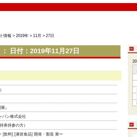
ト情報
>
2019年
>
11月
>
27日
 日付：2019年11月27日
2
金）
門展』
ジャパン株式会社
待券持参の方）
 [飲料] [液状食品] 開発・製造 展ー