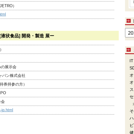
ETRO）
html
 [液状食品] 開発・製造 展ー
金）
IT
めの展示会
S
オ
ジャパン株式会社
オ
待券持参の方）
ス
XPO
セ
合会
-jp.html
そ
ハ
ビ
健