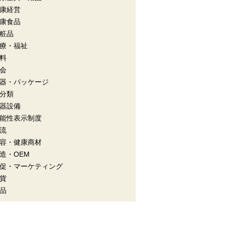
康経営
康食品
粧品
療・福祉
料
会
器・パッケージ
分類
器設備
能性表示制度
流
容・健康商材
造・OEM
促・マーケティング
貨
品