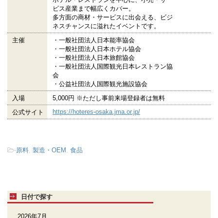
ビス産業まで幅広くカバー。
多方面の商材・サービスに出会える、ビジ
ネスチャンスに溢れたイベントです。
主催
・一般社団法人日本能率協会
・一般社団法人日本ホテル協会
・一般社団法人日本旅館協会
・一般社団法人国際観光日本レストラン協
会
・公益社団法人国際観光施設協会
入場
5,000円 ※ただし事前来場登録者は無料
https://hoteres-osaka.jma.or.jp/
公式サイト
-
原料
,
製造・OEM
,
食品
日付で探す
2026年7月