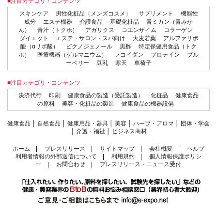
■注目カテゴリ・コンテンツ
スキンケア
男性化粧品（メンズコスメ）
サプリメント
機能性
成分
エステ機器
介護食品
基礎化粧品
青ミカン（青みか
ん）
青汁（トクホ）
アガリクス
コエンザイム
コラーゲン
ダイエット
エステ・サロン・スパ向け
大麦若葉
アルファリポ
酸（αリポ酸）
ピクノジェノール
黒酢
特定保健用食品（トク
ホ）
医療機器（ゲルマニウム）
フコイダン
プロテイン
ブル
ーベリー
豆乳
寒天
車椅子
■注目カテゴリ・コンテンツ
決済代行
印刷
健康食品の製造（受託製造）
化粧品
健康食品
の原料
美容・化粧品の製造
健康食品の機器設備
健康食品
│
自然食品
│
健康用品・器具
│
美容
│
ハーブ・アロマ
│
団体・学会
│
介護・福祉
│
ビジネス商材
ホーム
|
プレスリリース
|
サイトマップ
|
会社概要
|
ヘルプ
利用者情報の外部送信について
|
利用規約
|
個人情報保護ポリシ
ー
|
お問合わせ
|
プレスリリース・ニュース受付