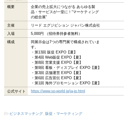
概要
企業の売上拡大につながる あらゆる製
品・サービスが一堂に！“マーケティング
の総合展”
主催
リード エグジビション ジャパン株式会社
入場
5,000円 （招待券持参者無料）
構成
同展示会は7つの専門展で構成されていま
す。
・第13回 販促 EXPO【夏】
・第4回 Web販促 EXPO【夏】
・第8回 営業支援 EXPO【夏】
・第9回 看板・ディスプレイ EXPO【夏】
・第3回 店舗運営 EXPO【夏】
・第6回 広告宣伝 EXPO【夏】
・第1回 海外プロモーション EXPO【夏】
https://www.sp-world.jp/ja-jp.html
公式サイト
-
ビジネスマッチング
,
販促・マーケティング