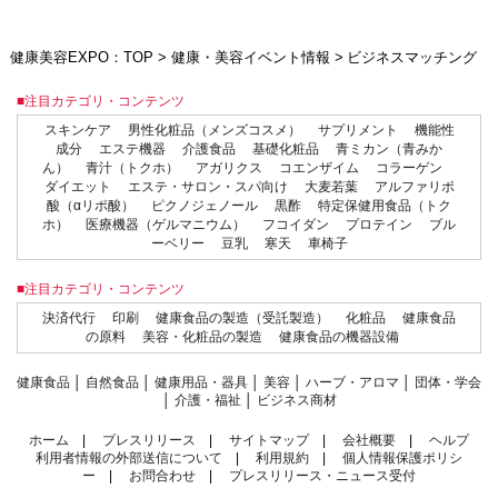
健康美容EXPO：TOP
>
健康・美容イベント情報
>
ビジネスマッチング
■注目カテゴリ・コンテンツ
スキンケア
男性化粧品（メンズコスメ）
サプリメント
機能性
成分
エステ機器
介護食品
基礎化粧品
青ミカン（青みか
ん）
青汁（トクホ）
アガリクス
コエンザイム
コラーゲン
ダイエット
エステ・サロン・スパ向け
大麦若葉
アルファリポ
酸（αリポ酸）
ピクノジェノール
黒酢
特定保健用食品（トク
ホ）
医療機器（ゲルマニウム）
フコイダン
プロテイン
ブル
ーベリー
豆乳
寒天
車椅子
■注目カテゴリ・コンテンツ
決済代行
印刷
健康食品の製造（受託製造）
化粧品
健康食品
の原料
美容・化粧品の製造
健康食品の機器設備
健康食品
│
自然食品
│
健康用品・器具
│
美容
│
ハーブ・アロマ
│
団体・学会
│
介護・福祉
│
ビジネス商材
ホーム
|
プレスリリース
|
サイトマップ
|
会社概要
|
ヘルプ
利用者情報の外部送信について
|
利用規約
|
個人情報保護ポリシ
ー
|
お問合わせ
|
プレスリリース・ニュース受付