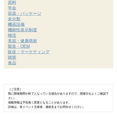
原料
学会
容器・パッケージ
未分類
機器設備
機能性表示制度
物流
美容・健康商材
製造・OEM
販促・マーケティング
雑貨
食品
（ご注意）
既に開催期間が終了となっている場合がありますので、開催日をよくご確認下
さい。
掲載情報は予告無く変更となることがあります。
詳細は、各イベント主催者、連絡先までお問合せください。