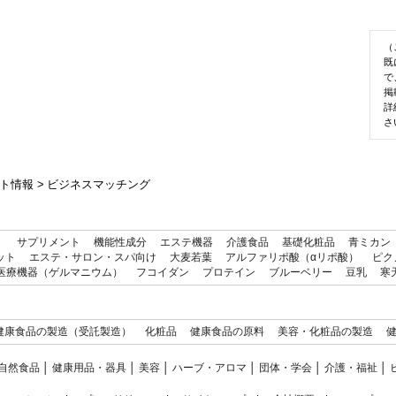
（
既
で
掲
詳
さ
ト情報
>
ビジネスマッチング
）
サプリメント
機能性成分
エステ機器
介護食品
基礎化粧品
青ミカン
ット
エステ・サロン・スパ向け
大麦若葉
アルファリポ酸（αリポ酸）
ピク
医療機器（ゲルマニウム）
フコイダン
プロテイン
ブルーベリー
豆乳
寒
健康食品の製造（受託製造）
化粧品
健康食品の原料
美容・化粧品の製造
自然食品
│
健康用品・器具
│
美容
│
ハーブ・アロマ
│
団体・学会
│
介護・福祉
│