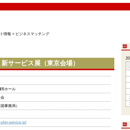
ト情報
>
ビジネスマッチング
2
・新サービス展（東京会場）
棟Bホール
談会
全国事務局）
shin-service.jp/