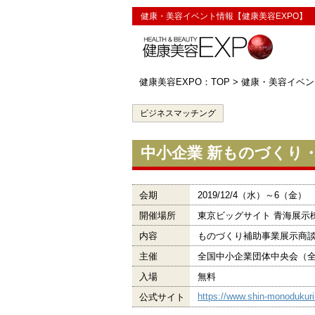
健康・美容イベント情報【健康美容EXPO】
健康美容EXPO：TOP
>
健康・美容イベン
ビジネスマッチング
中小企業 新ものづくり
会期
2019/12/4（水）～6（金）
開催場所
東京ビッグサイト 青海展示
内容
ものづくり補助事業展示商
主催
全国中小企業団体中央会（
入場
無料
https://www.shin-monodukuri-
公式サイト