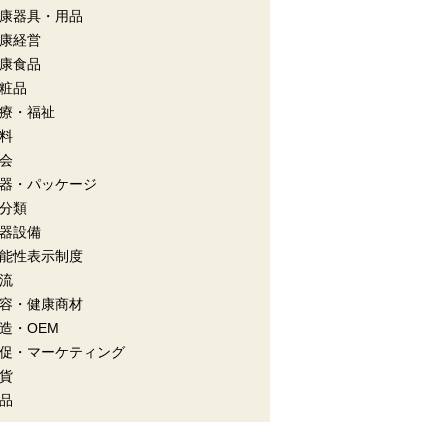
康器具・用品
康経営
康食品
粧品
療・福祉
料
会
器・パッケージ
分類
器設備
能性表示制度
流
容・健康商材
造・OEM
促・マーケティング
貨
品