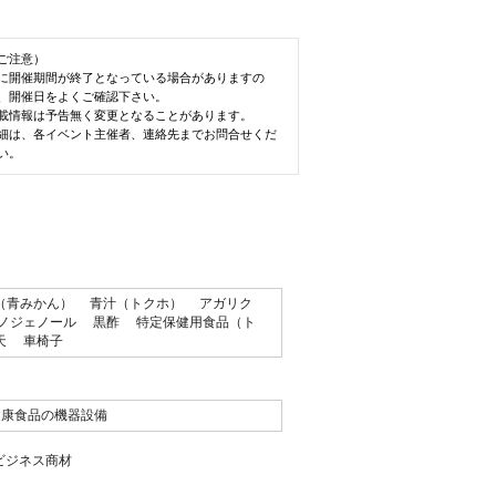
ご注意）
に開催期間が終了となっている場合がありますの
、開催日をよくご確認下さい。
載情報は予告無く変更となることがあります。
細は、各イベント主催者、連絡先までお問合せくだ
い。
（青みかん）
青汁（トクホ）
アガリク
ノジェノール
黒酢
特定保健用食品（ト
天
車椅子
健康食品の機器設備
ビジネス商材