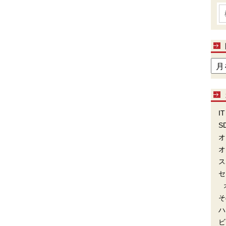
IT
S
オ
オ
ス
セ
そ
ハ
ビ