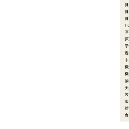
健
健
健
化
医
原
学
容
未
機
機
物
美
製
販
雑
食