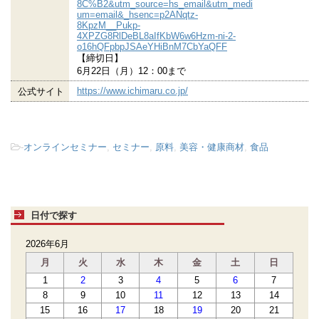
8C%B2&utm_source=hs_email&utm_medi
um=email&_hsenc=p2ANqtz-
8KpzM__Pukp-
4XPZG8RlDeBL8aIfKbW6w6Hzm-ni-2-
o16hQFpbpJSAeYHiBnM7CbYaQFF
【締切日】
6月22日（月）12：00まで
https://www.ichimaru.co.jp/
公式サイト
-
オンラインセミナー
,
セミナー
,
原料
,
美容・健康商材
,
食品
日付で探す
2026年6月
月
火
水
木
金
土
日
1
2
3
4
5
6
7
8
9
10
11
12
13
14
15
16
17
18
19
20
21