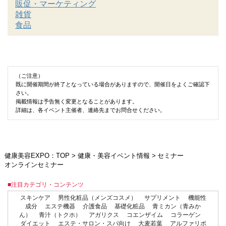
販促・マーケティング
雑貨
食品
（ご注意）
既に開催期間が終了となっている場合がありますので、開催日をよくご確認下
さい。
掲載情報は予告無く変更となることがあります。
詳細は、各イベント主催者、連絡先までお問合せください。
健康美容EXPO：TOP
>
健康・美容イベント情報
>
セミナー
オンラインセミナー
■注目カテゴリ・コンテンツ
スキンケア
男性化粧品（メンズコスメ）
サプリメント
機能性
成分
エステ機器
介護食品
基礎化粧品
青ミカン（青みか
ん）
青汁（トクホ）
アガリクス
コエンザイム
コラーゲン
ダイエット
エステ・サロン・スパ向け
大麦若葉
アルファリポ