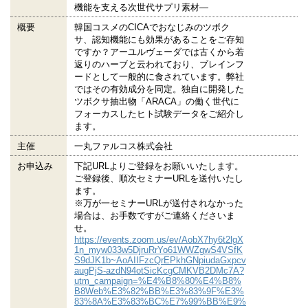
機能を支える次世代サプリ素材―
概要
韓国コスメのCICAでおなじみのツボク
サ、認知機能にも効果があることをご存知
ですか？アーユルヴェーダでは古くから若
返りのハーブと云われており、ブレインフ
ードとして一般的に食されています。弊社
ではその有効成分を同定。独自に開発した
ツボクサ抽出物「ARACA」の働く世代に
フォーカスしたヒト試験データをご紹介し
ます。
主催
一丸ファルコス株式会社
お申込み
下記URLよりご登録をお願いいたします。
ご登録後、順次セミナーURLを送付いたし
ます。
※万が一セミナーURLが送付されなかった
場合は、お手数ですがご連絡くださいま
せ。
https://events.zoom.us/ev/AobX7hy6t2lgX
1n_myw033w5DjruRrYo61WWZgwS4VSfK
S9dJK1b~AoAIIFzcQrEPkhGNpiudaGxpcv
augPjS-azdN94otSicKcgCMKVB2DMc7A?
utm_campaign=%E4%B8%80%E4%B8%
B8Web%E3%82%BB%E3%83%9F%E3%
83%8A%E3%83%BC%E7%99%BB%E9%