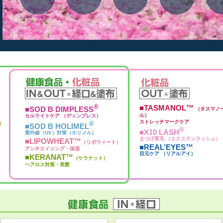
®
■TASMANOL™
■SOD B DIMPLESS
（タスマノ
ル）
セルライトケア （ディンプレス）
ストレッチマークケア
）
®
■SOD B HOLIMEL
®
■X10 LASH
紫外線（UV）対策（ホリメル）
まつげ育毛 （エクステンラッシュ）
■LIPOWHEAT™
（リポウィート）
■REAL’EYES™
アンチエイジング・保湿
目元ケア （リアルアイ）
■KERANAT™
（ケラナット）
ヘアロス対策・美髪