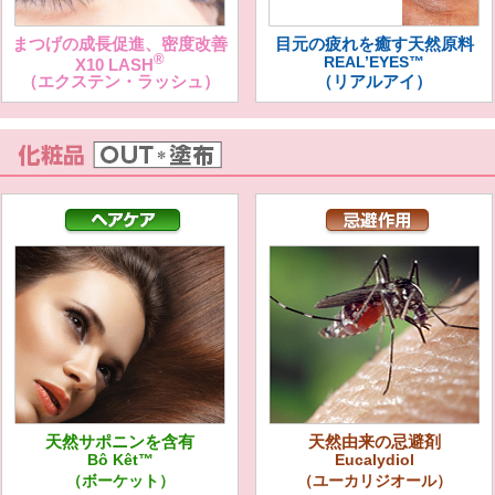
まつげの成長促進、密度改善
目元の疲れを癒す天然原料
®
REAL’EYES™
X10 LASH
（エクステン・ラッシュ）
（リアルアイ）
天然サポニンを含有
天然由来の忌避剤
Bô Kêt™
Eucalydiol
（ボーケット）
（ユーカリジオール）