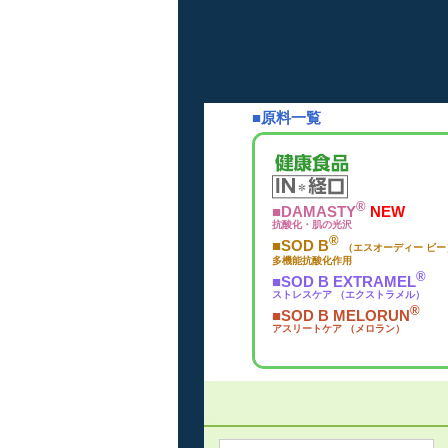
■原料一覧
®
■DAMASTY
NEW
抗酸化・肌の光沢
®
■SOD B
（エスオーディー ビー
多機能抗酸化作用
®
■SOD B EXTRAMEL
ストレスケア （エクストラメル）
®
■SOD B MELORUN
アスリートケア （メロラン）