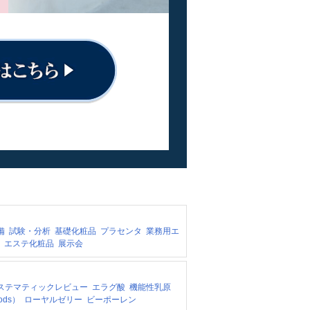
備
試験・分析
基礎化粧品
プラセンタ
業務用エ
エステ化粧品
展示会
ステマティックレビュー
エラグ酸
機能性乳原
ods）
ローヤルゼリー
ビーポーレン