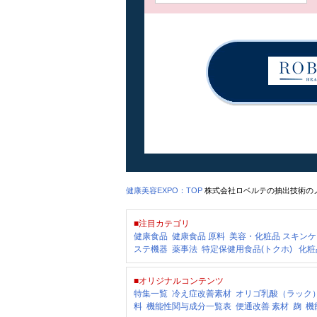
健康美容EXPO：TOP
株式会社ロベルテの抽出技術の
■注目カテゴリ
健康食品
健康食品 原料
美容・化粧品
スキンケ
ステ機器
薬事法
特定保健用食品(トクホ)
化粧
■オリジナルコンテンツ
特集一覧
冷え症改善素材
オリゴ乳酸（ラック
料
機能性関与成分一覧表
便通改善 素材
麹
機