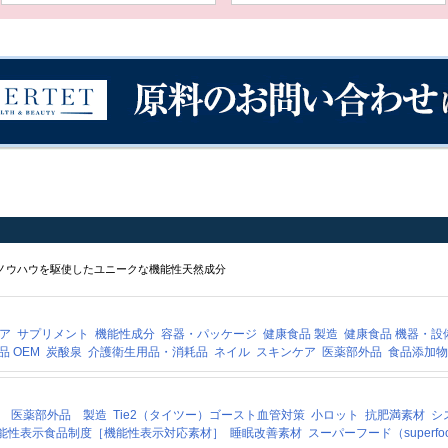
ノウハウを駆使したユニークな機能性天然成分
ア
サプリメント
機能性成分
容器・パッケージ
健康食品 製造
健康食品 機器・設
品 OEM
炭酸泉
介護衛生用品・消耗品
ネイル
スキンケア
医薬部外品
食品添加物
）
医薬部外品 製造
Tie2（タイツー）ゴースト血管対策
小ロット
抗肥満素材
シ
能性表示食品制度［機能性表示対応素材］
睡眠改善素材
スーパーフード（superfo