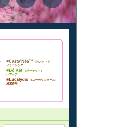
■Casta’Néa™
（カスタネア）
ー
メラニンケア
■Bô Kêt
（ボーケット）
ヘアケア
■Eucalydiol
（ユーカリジオール）
忌避作用