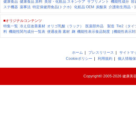
健康食品
健康食品 原料
美容・化粧品
スキンケア
サプリメント
機能性成分
容
ステ機器
薬事法
特定保健用食品(トクホ)
化粧品 OEM
炭酸泉
介護衛生用品・
■オリジナルコンテンツ
特集一覧
冷え症改善素材
オリゴ乳酸（ラック）
医薬部外品 製造
Tie2（タ
料
機能性関与成分一覧表
便通改善 素材
麹
機能性表示食品制度［機能性表示対
ホーム
|
プレスリリース
|
サイトマ
Cookieポリシー
|
利用規約
|
個人情報保
Copyright© 2005-2026
健康美容