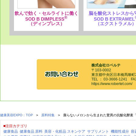
飲んで効く・セルライトに働く
脳を酸化ストレスから
®
SOD B DIMPLESS
SOD B EXTRAMEL
（ディンプレス）
（エクストラメル
株式会社ロベルテ
〒103-0002
東京都中央区日本橋馬喰町2
TEL ： 03-3666-1241 FA
https://www.robertet.com/
健康美容EXPO：TOP
>
原料特集
> 腐らないメロンから生まれた驚異の抗酸化酵素「S
■注目カテゴリ
健康食品
健康食品 原料
美容・化粧品
スキンケア
サプリメント
機能性成分
容