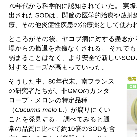
70年代から科学的に認知されていた。 実
出されたSODは、関節の医学的治療や放射
療、その他炎症性疾患の治療薬として使わ
ところがその後、ヤコブ病に対する懸念から
場からの撤退を余儀なくされる。 それでも
弱まることはなく、より安全で新しいSOD
対するニーズが高まっていった。
そうした中、80年代末、南フランス
の研究者たちが、非GMOのカンタ
ロープ・メロンの特定品種
（
Cucumis melo
L.）が腐りにくい
ことを発見する。 調べてみると通
常の品質に比べて約10倍のSODを含