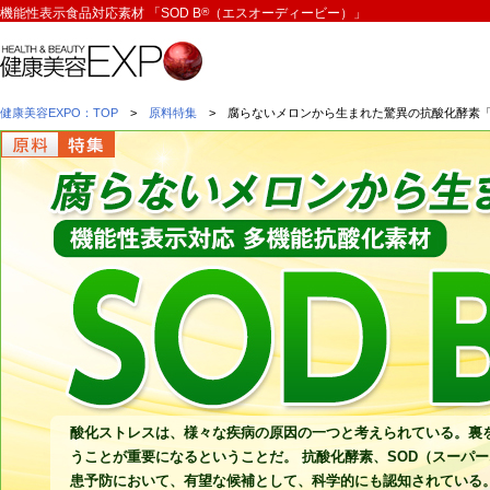
機能性表示食品対応素材 「SOD B
®
（エスオーディービー）」
健康美容EXPO：TOP
>
原料特集
> 腐らないメロンから生まれた驚異の抗酸化酵素「S
酸化ストレスは、様々な疾病の原因の一つと考えられている。裏
うことが重要になるということだ。 抗酸化酵素、SOD（スーパ
患予防において、有望な候補として、科学的にも認知されている。 