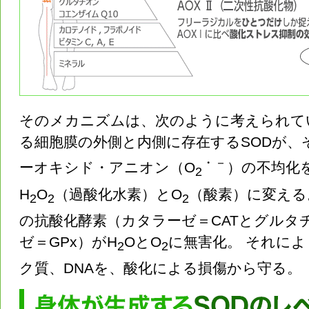
そのメカニズムは、次のように考えられてい
る細胞膜の外側と内側に存在するSODが、
・－
ーオキシド・アニオン（O
）の不均化
2
H
O
（過酸化水素）とO
（酸素）に変える
2
2
2
の抗酸化酵素（カタラーゼ＝CATとグルタ
ゼ＝GPx）がH
OとO
に無害化。 それに
2
2
ク質、DNAを、酸化による損傷から守る。