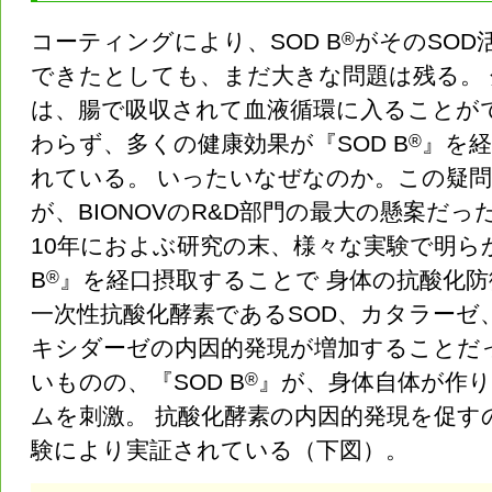
コーティングにより、SOD B
®
がそのSOD
できたとしても、まだ大きな問題は残る。 
は、腸で吸収されて血液循環に入ることが
わらず、多くの健康効果が『SOD B
®
』を
れている。 いったいなぜなのか。この疑
が、BIONOVのR&D部門の最大の懸案だっ
10年におよぶ研究の末、様々な実験で明ら
B
®
』を経口摂取することで 身体の抗酸化防
一次性抗酸化酵素であるSOD、カタラーゼ
キシダーゼの内因的発現が増加することだ
いものの、『SOD B
®
』が、身体自体が作
ムを刺激。 抗酸化酵素の内因的発現を促す
験により実証されている（下図）。