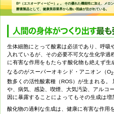
B
®
（エスオーディービー）』。 その優れた機能性に加え、メロ
酵素製品として、健康美容業界から熱い視線が注がれている。
生体細胞にとって酸素は必須であり、呼吸
入れているが、その必要不可欠な生化学過
に有害な作用をもたらす酸化物も絶えず生
なるのがスーパーオキシド・アニオン（O
2
数多くの活性酸素種（ROS）が生まれる。 
や、病気、感染、喫煙、大気汚染、アルコ
因に暴露することによってもその生成は増
酸化物の過剰な生成は、健康に有害な作用