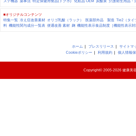
ステ機器
薬事法
特定保健用食品(トクホ)
化粧品 OEM
炭酸泉
介護衛生用品・
■オリジナルコンテンツ
特集一覧
冷え症改善素材
オリゴ乳酸（ラック）
医薬部外品 製造
Tie2（タ
料
機能性関与成分一覧表
便通改善 素材
麹
機能性表示食品制度［機能性表示対
ホーム
|
プレスリリース
|
サイトマ
Cookieポリシー
|
利用規約
|
個人情報保
Copyright© 2005-2026
健康美容