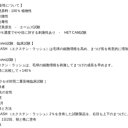
安全性について 】
原料 - 100％ 植物性
刺激性
光毒性
変異原生 - エームズ試験
00％濃度でやや目に対する刺激性あり - HET CAM試験
 vivo
試験、臨床試験 】
0 LASH （エクステン・ラッシュ）は毛球の細胞増殖を高め、まつげ長を有意的に増
 vivo
試験 ］
ステン・ラッシュは、毛球の細胞増殖を刺激してまつげの成長を早めます。
群に比較して＋140％
プラセボ対照二重盲検臨床試験 ］
験者
名の女性
間
月
料と方法
0 LASH （エクステン・ラッシュ）2％を含有した試験製品を、右目も上下のまつ
、1日2回、朝と晩に塗布
果