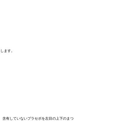
加します。
げに、含有していないプラセボを左目の上下のまつ