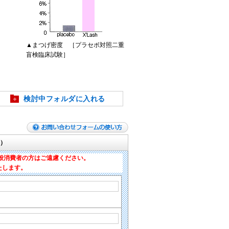
▲まつげ密度 ［プラセボ対照二重
盲検臨床試験］
検討中フォルダに入れる
）
般消費者の方はご遠慮ください。
たします。