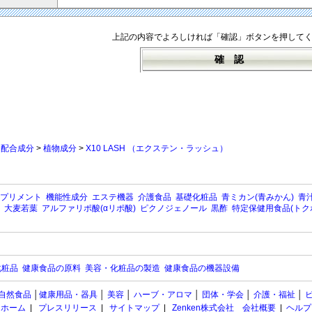
上記の内容でよろしければ「確認」ボタンを押して
>
配合成分
>
植物成分
>
X10 LASH （エクステン・ラッシュ）
プリメント
機能性成分
エステ機器
介護食品
基礎化粧品
青ミカン(青みかん)
青汁
大麦若葉
アルファリポ酸(αリポ酸)
ピクノジェノール
黒酢
特定保健用食品(トク
化粧品
健康食品の原料
美容・化粧品の製造
健康食品の機器設備
自然食品
│
健康用品・器具
│
美容
│
ハーブ・アロマ
│
団体・学会
│
介護・福祉
│
ホーム
|
プレスリリース
|
サイトマップ
|
Zenken株式会社 会社概要
|
ヘルプ