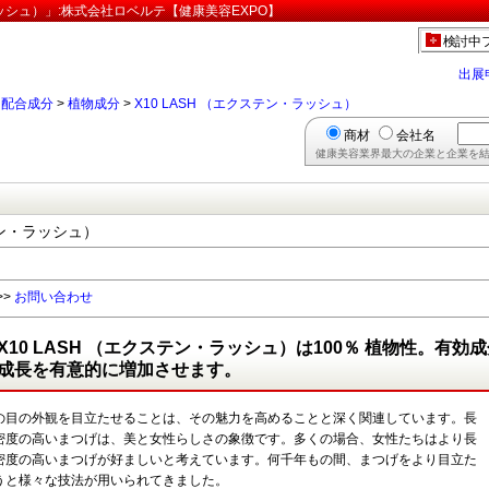
ラッシュ）」:株式会社ロベルテ【健康美容EXPO】
検討中
出展
>
配合成分
>
植物成分
>
X10 LASH （エクステン・ラッシュ）
商材
会社名
健康美容業界最大の企業と企業を結
テン・ラッシュ）
>>
お問い合わせ
X10 LASH （エクステン・ラッシュ）は100％ 植物性。有
成長を有意的に増加させます。
の目の外観を目立たせることは、その魅力を高めることと深く関連しています。長
密度の高いまつげは、美と女性らしさの象徴です。多くの場合、女性たちはより長
密度の高いまつげが好ましいと考えています。何千年もの間、まつげをより目立た
うと様々な技法が用いられてきました。