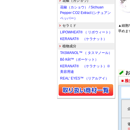
花椒（カショウ）
花椒（カショウ） / Sichuan
Pepper CO2 Extract (シチュアン
ペッパー）
セラミド
▲細胞
早めます
LIPOWHEAT® （ リポウィート）
KERANAT® （ケラナット）
植物成分
TASMANOL™ （ タスマノール）
Bô Kêt™（ポーケット）
KERANAT® （ケラナット）※
美容用途
お
REAL' EYES™ （リアルアイ）
■ 