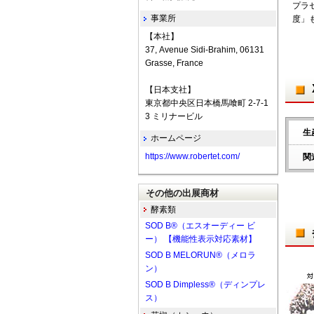
プラ
事業所
度」も
【本社】
37, Avenue Sidi-Brahim, 06131
Grasse, France
【日本支社】
東京都中央区日本橋馬喰町 2-7-1
3 ミリナービル
生
ホームページ
https://www.robertet.com/
関
その他の出展商材
酵素類
SOD B®（エスオーディー ビ
ー） 【機能性表示対応素材】
SOD B MELORUN®（メロラ
ン）
SOD B Dimpless®（ディンプレ
ス）