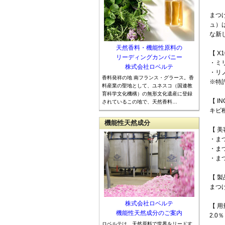
まつ
ュ）
な新
天然香料・機能性原料の
【 X
リーディングカンパニー
・ミリ
株式会社ロベルテ
・リノ
香料発祥の地 南フランス・グラース。香
※特許番
料産業の聖地として、ユネスコ（国連教
育科学文化機構）の無形文化遺産に登録
【 I
されているこの地で、天然香料…
キビ
機能性天然成分
【 美
・ま
・ま
・ま
【 製
まつ
株式会社ロベルテ
【 用
機能性天然成分のご案内
2.0％
ロベルテは、天然原料で世界をリードす