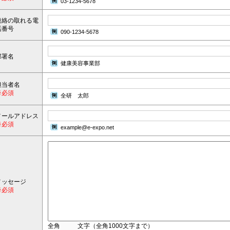
03-1234-5678
連絡の取れる電
話番号
090-1234-5678
部署名
健康美容事業部
担当者名
※必須
全研 太郎
メールアドレス
※必須
example@e-expo.net
メッセージ
※必須
全角
文字（全角1000文字まで）