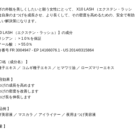
げの外観を美しくしたいと願う女性にとって、 X10 LASH （エクステン・ラッシ
は自身のまつげを成長させ、より長くして、その密度を高めるための、安全で有効
しい解決策になります。
10 LASH （エクステン・ラッシュ）】の成分
シアン ： > 1.0％を保証
ール酸 ： > 55.0％
号 FR 3004947 - EP 14166076.1 - US 2014/0315864
NCI名（成分名） 】
種子エキス ／ コムギ種子エキス ／ ヒマワリ油 ／ ローズマリーエキス
容効果 】
つげの成長を高めます
つげの密度を改善します
つげ長を伸長します
品例 】
げ美容液 ／ マスカラ ／ アイライナー ／ 夜用まつげ美容液
量 】