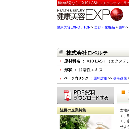
植物成分なら「X10 LASH （エクステン・
健康美容EXPO：TOP
>
美容・化粧品
>
原料
株式会社ロベルテ
原材料名 ：
X10 LASH （エクス
形状 ：
脂溶性エキス
ページ内リンク ：
原料詳細
>>
参考画像
注目の企業特集
女性
く、
く、
せよ