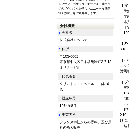
るフランスのサプライヤーです。抽出技
【 
術のノウハウを駆使したユニークな機能
・天然
性天然成分をご紹介致します。
・非
・非
会社概要
・非
会社名
・1
株式会社ロベルテ
【
Ex
住所
X1
〒103-0002
［
Ex
東京都中央区日本橋馬喰町2-7-13
エク
ミリナービル
対照
代表者名
［ 
クリストフ・モベール、 山本 健
・被
児
19
設立年月
・期
2ヶ
1974年8月
・材
事業内容
X1
げに
フランス本社からの香料、及び原
・結
料の輸入販売