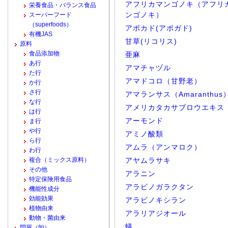
アフリカマンゴノキ（アフリ
栄養食品・バランス食品
ンゴノキ）
スーパーフード
（superfoods）
アボカド(アボガド)
有機JAS
甘草(リコリス)
原料
食品添加物
亜麻
あ行
アマチャヅル
た行
アマドコロ（甘野老）
か行
さ行
アマランサス（Amaranthus
な行
アメリカタカサブロウエキス
は行
アーモンド
ま行
や行
アミノ酸類
ら行
アムラ（アンマロク）
わ行
複合（ミックス原料）
アヤムラサキ
その他
アラニン
特定保険用食品
アラビノガラクタン
機能性成分
効能効果
アラビノキシラン
植物由来
アラリアジオール
動物・菌由来
蟻
問屋（卸）