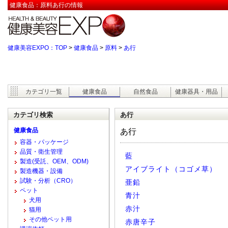
健康食品：原料あ行の情報
健康美容EXPO：TOP
>
健康食品
>
原料
>
あ行
カテゴリ一覧
健康食品
自然食品
健康器具・用品
カテゴリ検索
あ行
健康食品
あ行
容器・パッケージ
品質・衛生管理
藍
製造(受託、OEM、ODM)
アイブライト（コゴメ草）
製造機器・設備
試験・分析（CRO）
亜鉛
ペット
青汁
犬用
赤汁
猫用
その他ペット用
赤唐辛子