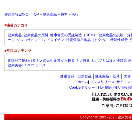
健康美容EXPO：TOP
>
健康食品
>
原料
>
あ行
■注目カテゴリ
健康食品
健康食品の原料
健康食品の受託製造（OEM）
健康食品の試験・分
ール
グルコサミン
コンドロイチン
特定保健用食品（トクホ）
機能性成分
■注目コンテンツ
化粧品で使われるナノの元祖企業から探る ナノ特集
ヒハツとは冷え性対策 注
健康美容EXPOニュース
健康食品
│
自然食品
│
健康用品・器具
│
美容
ホーム
|
プレスリリース
|
サイトマ
Cookieポリシー
|
利用規約
|
個人情報保
Copyright© 2005-2026
健康美容