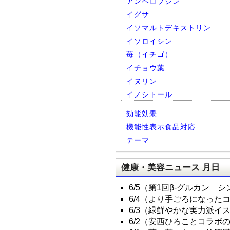
アンペロプシン
イグサ
イソマルトデキストリン
イソロイシン
苺（イチゴ）
イチョウ葉
イヌリン
イノシトール
効能効果
機能性表示食品対応
テーマ
健康・美容ニュース 月日
6/5（第1回β-グルカン 
6/4（より手ごろになった
6/3（緑鮮やかな実力派イ
6/2（安西ひろことコラボ