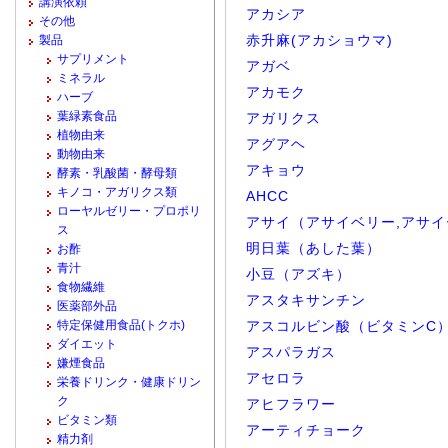
講演依頼
アカシア
その他
赤升麻(アカショウマ)
製品
サプリメント
アガベ
ミネラル
アカモク
ハーブ
葉緑素食品
アガリクス
植物由来
アグアヘ
動物由来
アキョウ
酵素・乳酸菌・酵母類
キノコ・アガリクス類
AHCC
ローヤルゼリー・プロポリ
アサイ（アサイベリー,アサイ
ス
明日葉（あした葉）
お酢
青汁
小豆（アズキ）
食物繊維
アスタキサンチン
医薬部外品
特定保健用食品(トクホ)
アスコルビン酸（ビタミンC
ダイエット
アスパラガス
嫌煙食品
アセロラ
栄養ドリンク・健康ドリン
ク
アヒフラワー
ビタミン類
アーティチョーク
精力剤