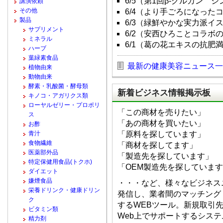
6/5（第1回β-グルカン 
講演依頼
その他
6/4（より手ごろになった
製品
6/3（緑鮮やかな実力派イ
サプリメント
6/2（安西ひろことコラボ
ミネラル
6/1（葛の花エキスの抗肥
ハーブ
葉緑素食品
最新の健康美容ニュース一
植物由来
動物由来
酵素・乳酸菌・酵母類
新着ビジネス情報掲示板
キノコ・アガリクス類
ローヤルゼリー・プロポリ
「この商材を売りたい」
ス
「あの商材を買いたい」
お酢
青汁
「原料を探しています」
食物繊維
「商材を探してます」
医薬部外品
「製造先を探しています」
特定保健用食品(トクホ)
「OEM製造先を探していま
ダイエット
嫌煙食品
・・・など、様々なビジネス
栄養ドリンク・健康ドリン
発信し、業者間のマッチング
ク
するWEBツール。新規取引
ビタミン類
Web上でサポートするシス
精力剤