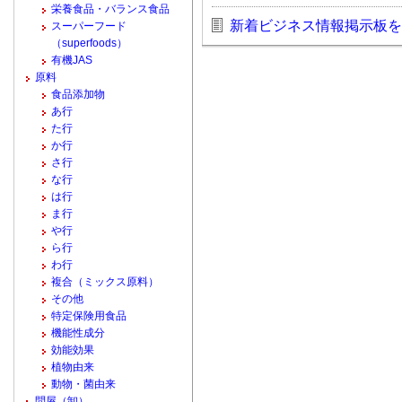
栄養食品・バランス食品
新着ビジネス情報掲示板を
スーパーフード
（superfoods）
有機JAS
原料
食品添加物
あ行
た行
か行
さ行
な行
は行
ま行
や行
ら行
わ行
複合（ミックス原料）
その他
特定保険用食品
機能性成分
効能効果
植物由来
動物・菌由来
問屋（卸）