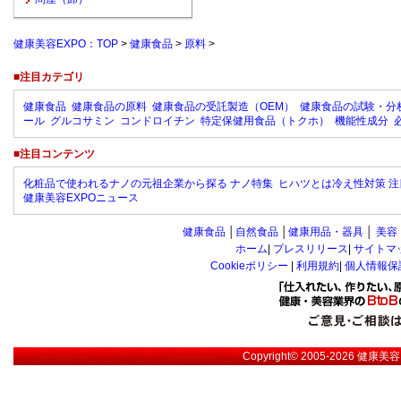
健康美容EXPO：TOP
>
健康食品
>
原料
>
■注目カテゴリ
健康食品
健康食品の原料
健康食品の受託製造（OEM）
健康食品の試験・分
ール
グルコサミン
コンドロイチン
特定保健用食品（トクホ）
機能性成分
■注目コンテンツ
化粧品で使われるナノの元祖企業から探る ナノ特集
ヒハツとは冷え性対策 注
健康美容EXPOニュース
健康食品
│
自然食品
│
健康用品・器具
│
美容
ホーム
|
プレスリリース
|
サイトマ
Cookieポリシー
|
利用規約
|
個人情報保
Copyright© 2005-2026
健康美容