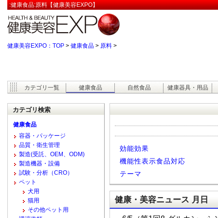
:健康食品:原料【健康美容EXPO】
健康美容EXPO：TOP
>
健康食品
>
原料
>
カテゴリ一覧
健康食品
自然食品
健康器具・用品
カテゴリ検索
健康食品
容器・パッケージ
品質・衛生管理
効能効果
製造(受託、OEM、ODM)
機能性表示食品対応
製造機器・設備
試験・分析（CRO）
テーマ
ペット
犬用
健康・美容ニュース 月日
猫用
その他ペット用