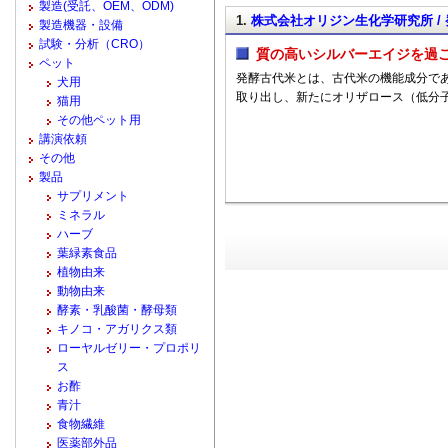
製造(受託、OEM、ODM)
1.
株式会社オリジン生化学研究所 /
製造機器・設備
試験・分析（CRO）
質の高いシルバーエイジを過
ペット
発酵古代米とは、古代米の機能成分であ
犬用
取り出し、新たにオリザロース（低分
猫用
その他ペット用
講演依頼
その他
製品
サプリメント
ミネラル
ハーブ
葉緑素食品
植物由来
動物由来
酵素・乳酸菌・酵母類
キノコ・アガリクス類
ローヤルゼリー・プロポリ
ス
お酢
青汁
食物繊維
医薬部外品