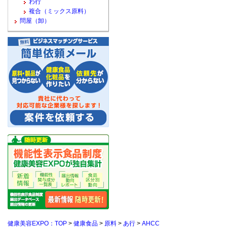
わ行
複合（ミックス原料）
問屋（卸）
健康美容EXPO：TOP
>
健康食品
>
原料
>
あ行
>
AHCC