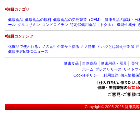
■注目カテゴリ
健康食品
健康食品の原料
健康食品の受託製造（OEM）
健康食品の試験・分
ール
グルコサミン
コンドロイチン
特定保健用食品（トクホ）
機能性成分
■注目コンテンツ
化粧品で使われるナノの元祖企業から探る ナノ特集
ヒハツとは冷え性対策 注
健康美容EXPOニュース
健康食品
│
自然食品
│
健康用品・器具
│
美容
ホーム
|
プレスリリース
|
サイトマ
Cookieポリシー
|
利用規約
|
個人情報保
Copyright© 2005-2026
健康美容