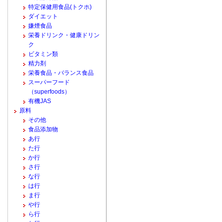
特定保健用食品(トクホ)
ダイエット
嫌煙食品
栄養ドリンク・健康ドリン
ク
ビタミン類
精力剤
栄養食品・バランス食品
スーパーフード
（superfoods）
有機JAS
原料
その他
食品添加物
あ行
た行
か行
さ行
な行
は行
ま行
や行
ら行