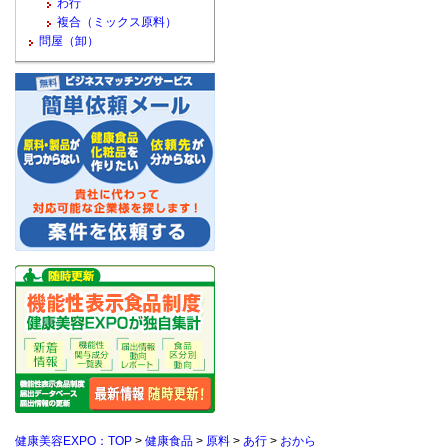
わ行
複合（ミックス原料）
問屋（卸）
健康美容EXPO：TOP
>
健康食品
>
原料
>
あ行
>
おから