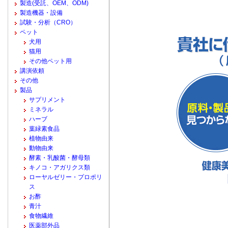
製造(受託、OEM、ODM)
製造機器・設備
試験・分析（CRO）
ペット
犬用
猫用
その他ペット用
講演依頼
その他
製品
サプリメント
ミネラル
ハーブ
葉緑素食品
植物由来
動物由来
酵素・乳酸菌・酵母類
キノコ・アガリクス類
ローヤルゼリー・プロポリ
ス
お酢
青汁
食物繊維
医薬部外品