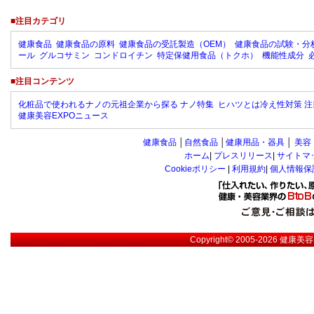
■注目カテゴリ
健康食品
健康食品の原料
健康食品の受託製造（OEM）
健康食品の試験・分
ール
グルコサミン
コンドロイチン
特定保健用食品（トクホ）
機能性成分
■注目コンテンツ
化粧品で使われるナノの元祖企業から探る ナノ特集
ヒハツとは冷え性対策 注
健康美容EXPOニュース
健康食品
│
自然食品
│
健康用品・器具
│
美容
ホーム
|
プレスリリース
|
サイトマ
Cookieポリシー
|
利用規約
|
個人情報保
Copyright© 2005-2026
健康美容