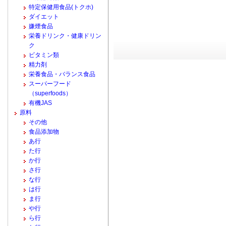
特定保健用食品(トクホ)
ダイエット
嫌煙食品
栄養ドリンク・健康ドリン
ク
ビタミン類
精力剤
栄養食品・バランス食品
スーパーフード
（superfoods）
有機JAS
原料
その他
食品添加物
あ行
た行
か行
さ行
な行
は行
ま行
や行
ら行