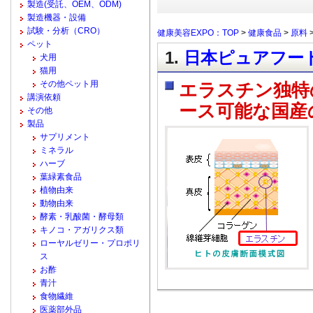
製造(受託、OEM、ODM)
製造機器・設備
試験・分析（CRO）
健康美容EXPO：TOP
>
健康食品
>
原料
ペット
1.
日本ピュアフード
犬用
猫用
その他ペット用
エラスチン独特
講演依頼
ース可能な国産
その他
製品
サプリメント
ミネラル
ハーブ
葉緑素食品
植物由来
動物由来
酵素・乳酸菌・酵母類
キノコ・アガリクス類
ローヤルゼリー・プロポリ
ス
お酢
青汁
食物繊維
医薬部外品