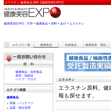
エラスチン:健康食品:原料【健康美容EXPO】
健康美容EXPO：TOP
>
健康食品
>
原料
>
あ行
>
エラスチン
カテゴリ一覧
健康食品
自然食品
健康器具・用品
健康食品・自然食品
美容・化粧品
ハーブ・アロマ
エラスチン
エラスチン原料。健
カテゴリ検索
報も探せます。
健康食品
容器・パッケージ
品質・衛生管理