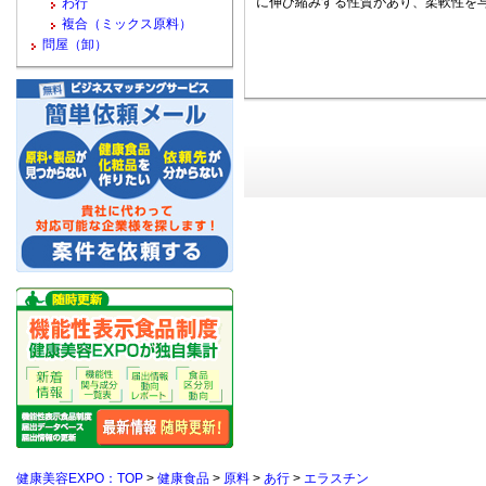
に伸び縮みする性質があり、柔軟性を
わ行
複合（ミックス原料）
問屋（卸）
健康美容EXPO：TOP
>
健康食品
>
原料
>
あ行
>
エラスチン