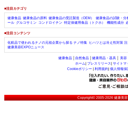
■注目カテゴリ
健康食品
健康食品の原料
健康食品の受託製造（OEM）
健康食品の試験・分
ール
グルコサミン
コンドロイチン
特定保健用食品（トクホ）
機能性成分
■注目コンテンツ
化粧品で使われるナノの元祖企業から探る ナノ特集
ヒハツとは冷え性対策 注
健康美容EXPOニュース
健康食品
│
自然食品
│
健康用品・器具
│
美容
ホーム
|
プレスリリース
|
サイトマ
Cookieポリシー
|
利用規約
|
個人情報保
Copyright© 2005-2026
健康美容