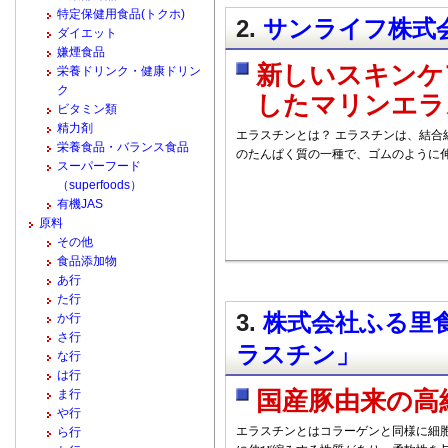
特定保健用食品(トクホ)
2.
サンライフ株式会社
ダイエット
嫌煙食品
新しいスキンケ
栄養ドリンク・健康ドリン
ク
したマリンエラ
ビタミン類
精力剤
エラスチンとは？ エラスチンは、結合
栄養食品・バランス食品
のたんぱく質の一種で、ゴムのように
スーパーフード
（superfoods）
有機JAS
原料
その他
食品添加物
あ行
た行
3.
株式会社ふる里食
か行
さ行
ラスチン」
な行
は行
ま行
国産豚由来の高
や行
エラスチンとはコラーゲンと同様に細
ら行