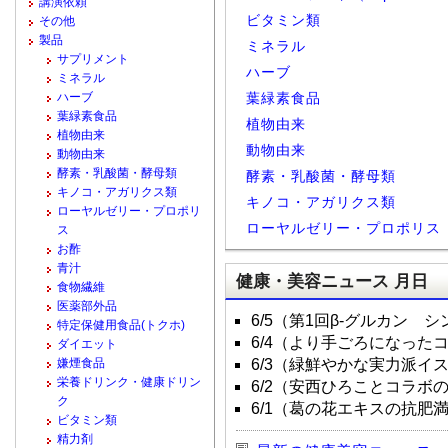
講演依頼
ビタミン類
その他
製品
ミネラル
サプリメント
ハーブ
ミネラル
ハーブ
葉緑素食品
葉緑素食品
植物由来
植物由来
動物由来
動物由来
酵素・乳酸菌・酵母類
酵素・乳酸菌・酵母類
キノコ・アガリクス類
キノコ・アガリクス類
ローヤルゼリー・プロポリ
ローヤルゼリー・プロポリス
ス
お酢
青汁
健康・美容ニュース 月日
食物繊維
医薬部外品
6/5（第1回β-グルカン 
特定保健用食品(トクホ)
6/4（より手ごろになった
ダイエット
嫌煙食品
6/3（緑鮮やかな実力派イ
栄養ドリンク・健康ドリン
6/2（安西ひろことコラボ
ク
6/1（葛の花エキスの抗肥
ビタミン類
精力剤