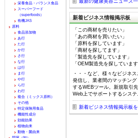
最新の健康美容ニュース一
栄養食品・バランス食品
スーパーフード
（superfoods）
新着ビジネス情報掲示板
有機JAS
原料
「この商材を売りたい」
食品添加物
「あの商材を買いたい」
あ行
「原料を探しています」
た行
「商材を探してます」
か行
さ行
「製造先を探しています」
な行
「OEM製造先を探していま
は行
・・・など、様々なビジネス
ま行
や行
発信し、業者間のマッチング
ら行
するWEBツール。新規取引
わ行
Web上でサポートするシス
複合（ミックス原料）
その他
新着ビジネス情報掲示板を
特定保険用食品
機能性成分
効能効果
植物由来
動物・菌由来
問屋（卸）