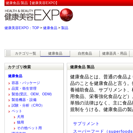
健康食品:製品【健康美容EXPO】
健康美容EXPO：TOP
>
健康食品
>
製品
カテゴリ一覧
健康食品
自然食品
健康器具・用品
カテゴリ検索
健康食品 製品
健康食品
健康食品とは、普通の食品よ
容器・パッケージ
品のことを健康食品と言う。
品質・衛生管理
養補助食品、サプリメント、
製造(受託、OEM、ODM)
用食品、栄養強化食品など）
製造機器・設備
単独の法律はなく、主に食品
試験・分析（CRO）
規制をうける。健康食品の製
ペット
犬用
猫用
サプリメント
その他ペット用
スーパーフード（superfood