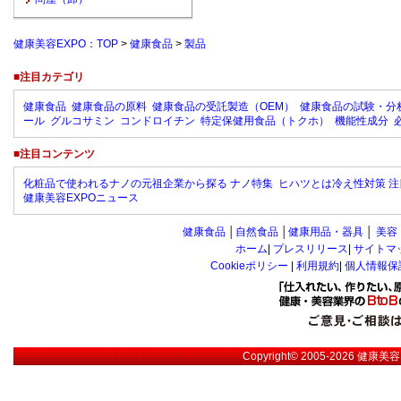
健康美容EXPO：TOP
>
健康食品
>
製品
■注目カテゴリ
健康食品
健康食品の原料
健康食品の受託製造（OEM）
健康食品の試験・分
ール
グルコサミン
コンドロイチン
特定保健用食品（トクホ）
機能性成分
■注目コンテンツ
化粧品で使われるナノの元祖企業から探る ナノ特集
ヒハツとは冷え性対策 注
健康美容EXPOニュース
健康食品
│
自然食品
│
健康用品・器具
│
美容
ホーム
|
プレスリリース
|
サイトマ
Cookieポリシー
|
利用規約
|
個人情報保
Copyright© 2005-2026
健康美容