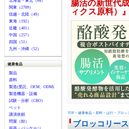
北海道・東北（64）
腸活の新世代
関東（2709）
ィクス原料）
信越・北陸（49）
東海（192）
近畿（401）
中国（257）
四国（51）
九州・沖縄（52）
健康食品
製品
原料
製造(受託、OEM、ODM)
製造機器・設備
試験・分析（CRO）
ペット
TOP
>
健康食品
>
原料
>
は行
>
ブロッ
講演依頼
問屋（卸）
ブロッコリース
容器・パッケージ