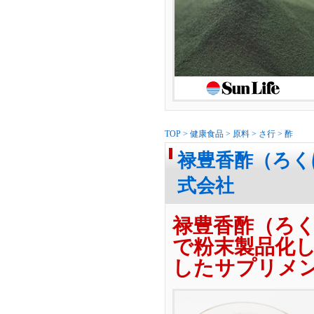
TOP
>
健康食品
>
原料
>
さ行
>
酢
禄豊香酢（ろく
式会社
禄豊香酢（ろ
で粉末製品化
したサプリメ