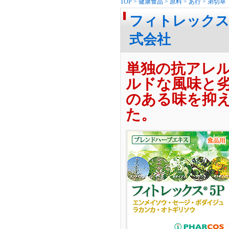
TOP
>
健康食品
>
原料
>
あ行
>
弟切草
フィトレックス-
式会社
単独の抗アレ
ルドな風味と
のある味を抑
た。