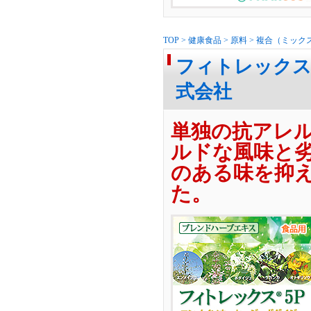
TOP
>
健康食品
>
原料
>
複合（ミック
フィトレックス-
式会社
単独の抗アレ
ルドな風味と
のある味を抑
た。