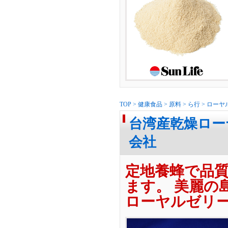
TOP
>
健康食品
>
原料
>
ら行
>
ローヤ
台湾産乾燥ロー
会社
定地養蜂で品
ます。 美麗の
ローヤルゼリ