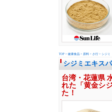
TOP
>
健康食品
>
原料
>
さ行
>
シジミ
シジミエキスパ
台湾・花蓮県 
れた「黄金シ
た！