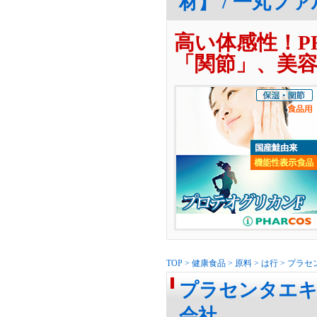
材】 / 一丸フ
高い体感性！P
「関節」、美
TOP
>
健康食品
>
原料
>
は行
>
プラセ
プラセンタエキス
会社