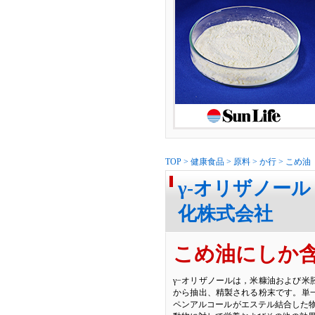
TOP
>
健康食品
>
原料
>
か行
>
こめ油
γ-オリザノール 
化株式会社
こめ油にしか含
γ−オリザノールは，米糠油および米
から抽出、精製される粉末です。単
ペンアルコールがエステル結合した物