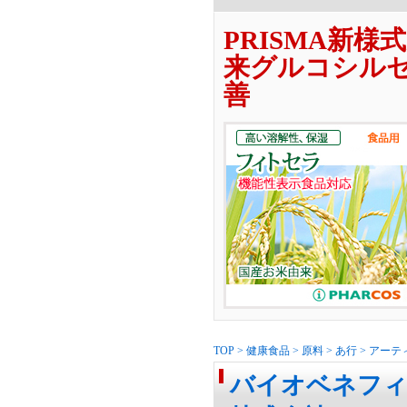
PRISMA新
来グルコシル
善
TOP
>
健康食品
>
原料
>
あ行
>
アーテ
バイオベネフィテ