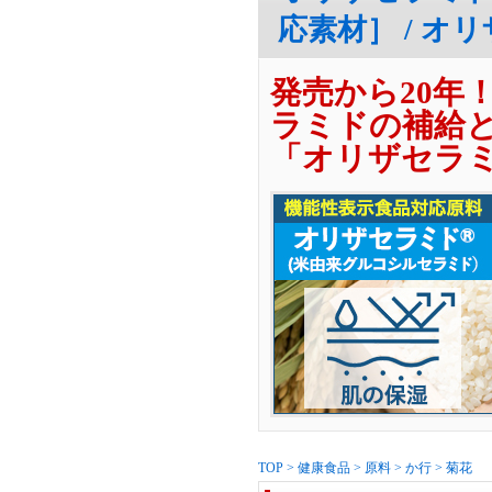
応素材］ / オ
発売から20年
ラミドの補給
「オリザセラ
TOP
>
健康食品
>
原料
>
か行
>
菊花