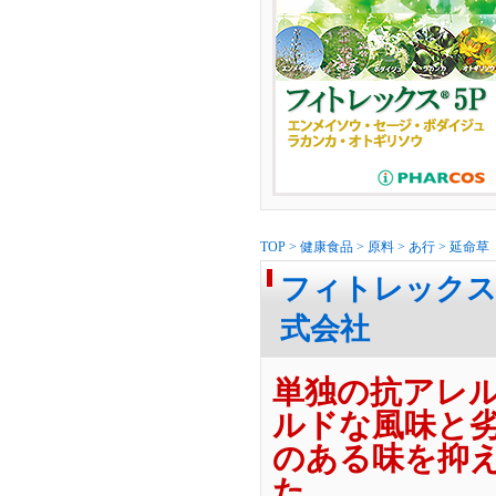
TOP
>
健康食品
>
原料
>
あ行
>
延命草
フィトレックス-
式会社
単独の抗アレ
ルドな風味と
のある味を抑
た。