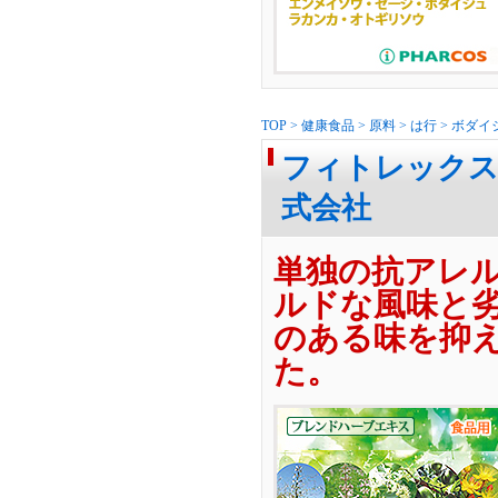
TOP
>
健康食品
>
原料
>
は行
>
ボダイ
フィトレックス-
式会社
単独の抗アレ
ルドな風味と
のある味を抑
た。