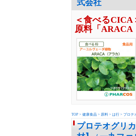
式会社
＜食べるCIC
原料「ARAC
TOP
>
健康食品
>
原料
>
は行
>
プロテ
プロテオグリカ