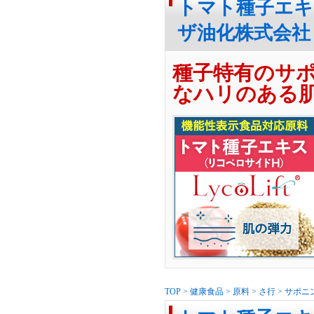
トマト種子エキ
ザ油化株式会社
種子特有のサ
なハリのある
TOP
>
健康食品
>
原料
>
さ行
>
サポニ