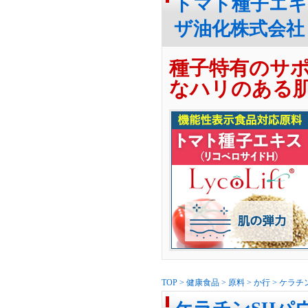
トマト種子エキ
ザ油化株式会社
種子特有のサ
なハリのある
TOP
>
健康食品
>
原料
>
か行
>
ケラチ