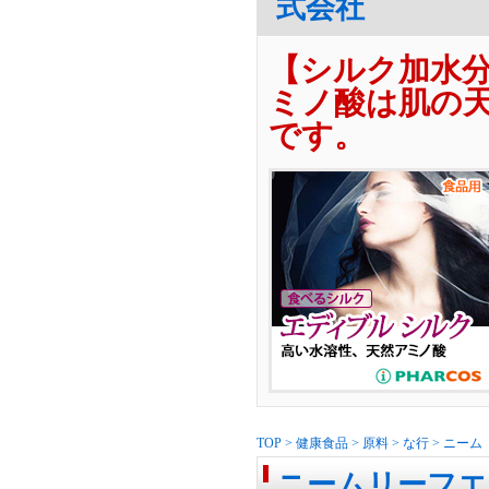
式会社
【シルク加水
ミノ酸は肌の天
です。
TOP
>
健康食品
>
原料
>
な行
>
ニーム
ニームリーフエキ