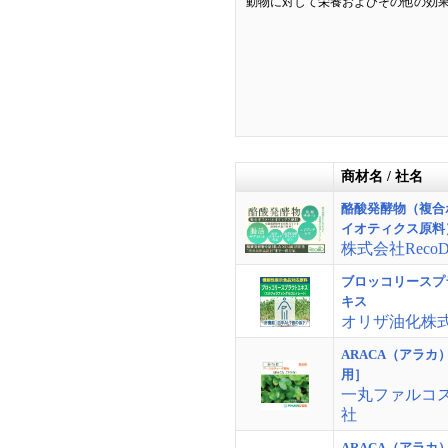
動物に対して栄養およびその他の効
商材名 / 社名
酪酸発酵物（複合
イオティクス原料
株式会社Reco
ブロッコリースプ
キス
オリザ油化株
ARACA（アラカ
用］
一丸ファルコ
社
ARACA（アラカ