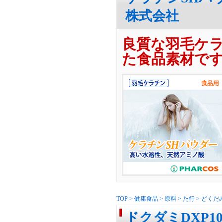
株式会社
良質な羽毛ケ
た食品素材で
TOP
>
健康食品
>
原料
>
た行
>
どくだ
ドクダミDXP1