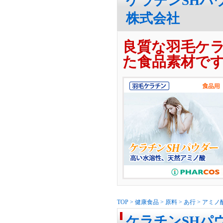
ケラチンSHパ
株式会社
良質な羽毛ケ
た食品素材で
TOP
>
健康食品
>
原料
>
あ行
>
アミノ
ケラチンSHパ