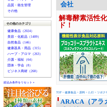
会社
品質・衛生管理
その他
解毒酵素活性
ド！
その他のカテゴリ
健康食品（2024）
美容・化粧品（1409）
自然食品（146）
健康器具・用品（315）
ハーブ・アロマ（263）
介護・福祉（64）
団体・学会（8）
ビジネス商材（268）
絞込み条件をリセット »
TOP
>
健康食品
>
原料
>
た行
>
ツボク
ARACA（アラ