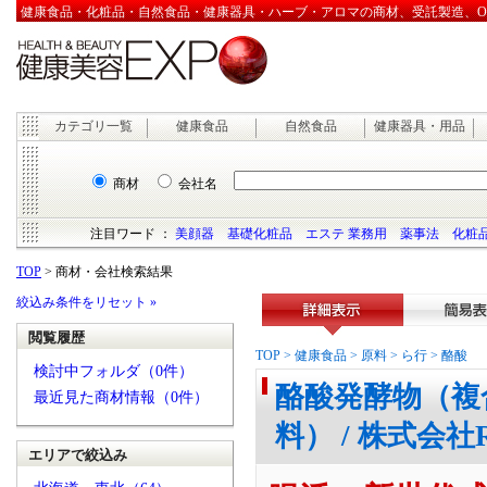
健康食品・化粧品・自然食品・健康器具・ハーブ・アロマの商材、受託製造、OEM
カテゴリ一覧
健康食品
自然食品
健康器具・用品
商材
会社名
注目ワード ：
美顔器
基礎化粧品
エステ 業務用
薬事法
化粧品
TOP
> 商材・会社検索結果
絞込み条件をリセット »
閲覧履歴
詳細表示
簡易表
TOP
>
健康食品
>
原料
>
ら行
>
酪酸
検討中フォルダ（0件）
酪酸発酵物（複
最近見た商材情報（0件）
料） / 株式会社R
エリアで絞込み