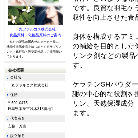
です。良質な羽毛ケ
収性を向上させた食
一丸ファルコス株式会社
身体を構成するアミ
食品原料・化粧品原料のご案内
これらの製品は国内外のメーカー様に、
の補給を目的とした
機能性表示食品をはじめとするサプリメ
ント・化粧品・医薬部外品にご採用頂い
リンク剤などの製品
ております。
す。
会社概要
会社名
ケラチンSHパウダ
一丸ファルコス株式会社
謝の中心的な役割を
住所
リン、天然保湿成分
〒501-0475
岐阜県本巣市浅木318番地1
ます。
代表者名
安藤 芳彦
設立年月