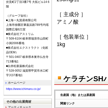
伏見町2丁目3番7号 大拓ビル14 6
階
［ 主成分 ］
（グループ会社）
■上海一丸貿易有限公司
アミノ酸
上海市徐匯区肇嘉浜路789号均瑶
国際広場621室
■株式会社アストリム
［ 包装単位 ］
〒509-6104 岐阜県瑞浪市山田町
1kg
小洞2006番地
■株式会社エクストラクト（化粧
品OEM）
〒501-0407 岐阜県本巣市仏生寺
713番地1
■白井松新薬株式会社
〒528-0052 滋賀県甲賀市水口町
宇川37番地1
ケラチンSH
ホームページ
https://www.ichimaru.co.jp/
生産国（地）または原産国
その他の出展商材
関連リンク
アーティチョーク