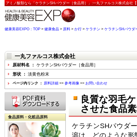
アミノ酸類なら「ケラチンSHパウダー［食品用］」:一丸ファルコス株式会社【
健康美容EXPO：TOP
>
健康食品
>
原料
>
か行
>
ケラチン
>
ケラチンSHパウダ
一丸ファルコス株式会社
原材料名 ：
ケラチンSHパウダー［食品用］
形状 ：
淡黄色粉末
ページ内リンク ：
原料詳細
>>
参考画像
>>
お問い合わせ
良質な羽毛ケ
させた食品素
食品原料・化粧品原料
ケラチンSHパウダ
溶け、どのような形