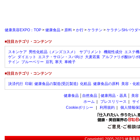
健康美容EXPO：TOP
>
健康食品
>
原料
>
か行
>
ケラチン
>
ケラチンSHパウダ
■注目カテゴリ・コンテンツ
スキンケア
男性化粧品（メンズコスメ）
サプリメント
機能性成分
エステ機
ゲン
ダイエット
エステ・サロン・スパ向け
大麦若葉
アルファリポ酸(αリポ
テイン
ブルーベリー
豆乳
寒天
車椅子
■注目カテゴリ・コンテンツ
決済代行
印刷
健康食品の製造(受託製造)
化粧品
健康食品の原料
美容・化粧
健康食品
│
自然食品
│
健康用品・器具
│
美容
ホーム
|
プレスリリース
|
サイ
Cookieポリシー
|
利用規約
|
個人情報保
Copyright© 2005-2023
健康美容