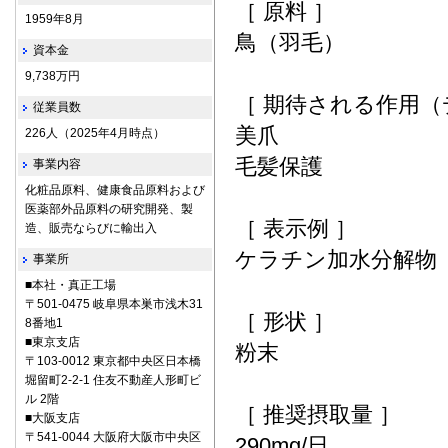
［ 原料 ］
1959年8月
鳥（羽毛）
資本金
9,738万円
［ 期待される作用（
従業員数
美爪
226人（2025年4月時点）
毛髪保護
事業内容
化粧品原料、健康食品原料および
医薬部外品原料の研究開発、製
［ 表示例 ］
造、販売ならびに輸出入
ケラチン加水分解物
事業所
■本社・真正工場
〒501-0475 岐阜県本巣市浅木31
［ 形状 ］
8番地1
■東京支店
粉末
〒103-0012 東京都中央区日本橋
堀留町2-2-1 住友不動産人形町ビ
ル 2階
［ 推奨摂取量 ］
■大阪支店
〒541-0044 大阪府大阪市中央区
290mg/日