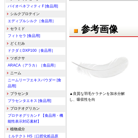
バイオベネフィティ F [食品用]
シルクプロテイン
エディブルシルク［食品用］
参考画像
セラミド
フィトセラ [食品用]
どくだみ
ドクダミDXP100［食品用］
ツボクサ
ARACA（アラカ）［食品用］
ニーム
ニームリーフエキスパウダー [食
品用]
プラセンタ
▲良質な羽毛ケラチンを加水分解
し、吸収性を向
プラセンタエキス [食品用]
プロテオグリカン
プロテオグリカンＦ【食品用・機
能性表示対応素材】
植物成分
ミルテクト HS［口腔化粧品原