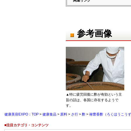
関連リンク
参考画像
▲特に疲労回復に酢が有効という主
旨の話は、各国に存在するようで
す。
健康美容EXPO：TOP
>
健康食品
>
原料
>
さ行
>
酢
>
禄豊香酢（ろくほうこう
■注目カテゴリ・コンテンツ