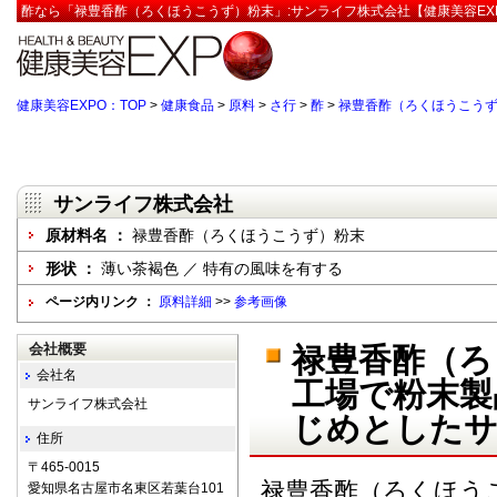
酢なら「禄豊香酢（ろくほうこうず）粉末」:サンライフ株式会社【健康美容EX
健康美容EXPO：TOP
>
健康食品
>
原料
>
さ行
>
酢
>
禄豊香酢（ろくほうこう
サンライフ株式会社
原材料名 ：
禄豊香酢（ろくほうこうず）粉末
形状 ：
薄い茶褐色 ／ 特有の風味を有する
ページ内リンク ：
原料詳細
>>
参考画像
会社概要
禄豊香酢（ろ
会社名
工場で粉末製
サンライフ株式会社
じめとしたサ
住所
〒465-0015
禄豊香酢（ろくほう
愛知県名古屋市名東区若葉台101