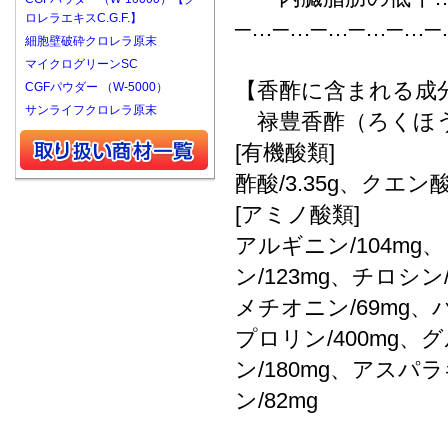
ロレラエキスC.G.F.】
─…─…─…─…─…─
細胞壁破砕クロレラ原末
マイクログリーンSC
【香酢に含まれる成
CGFパウダー （W-5000）
サンライフクロレラ原末
禄豊香酢（ろくほう
[有機酸類]
酢酸/3.35g、クエン酸/
[アミノ酸類]
アルギニン/104mg
ン/123mg、チロシン
メチオニン/69mg、バ
プロリン/400mg、グ
ン/180mg、アスパ
ン/82mg