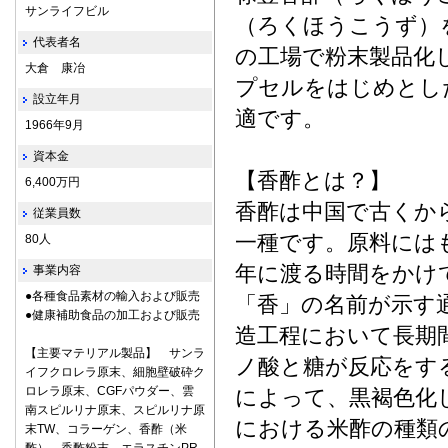
サンライフビル
（ろくほうこうず）
代表者名
の工場で粉末製品化
大倉 康冶
プセルをはじめとし
設立年月
適です。
1966年9月
資本金
【香酢とは？】
6,400万円
香酢は中国で古くか
従業員数
一種です。原料には
80人
年に渡る時間をかけ
事業内容
●各種食品素材の輸入および販売
「香」の名前が示す
●健康補助食品の加工および販売
造工程において長期
【主要マテリアル製品】 サンラ
ノ酸と糖が反応をす
イフクロレラ原末、細胞壁破砕ク
ロレラ原末、CGFパウダー、雲
によって、黒褐色化
南スピルリナ原末、スピルリナ原
における米酢の種類
末TW、コラーゲン、香酢（米