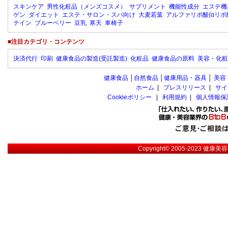
スキンケア
男性化粧品（メンズコスメ）
サプリメント
機能性成分
エステ機
ゲン
ダイエット
エステ・サロン・スパ向け
大麦若葉
アルファリポ酸(αリポ
テイン
ブルーベリー
豆乳
寒天
車椅子
■注目カテゴリ・コンテンツ
決済代行
印刷
健康食品の製造(受託製造)
化粧品
健康食品の原料
美容・化粧
健康食品
│
自然食品
│
健康用品・器具
│
美容
ホーム
|
プレスリリース
|
サイ
Cookieポリシー
|
利用規約
|
個人情報保
Copyright© 2005-2023
健康美容