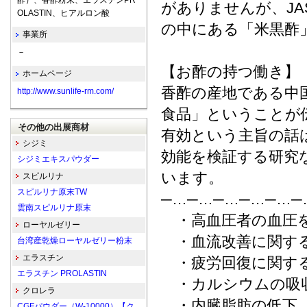
酢）、香酢粉末、エラスチンPR
がありませんが、J
OLASTIN、ヒアルロン酸
の中にある「米黒酢
事業所
－
【お酢の持つ働き】
ホームページ
香酢の産地である中
http://www.sunlife-rm.com/
食品」ということが
その他の出展商材
有効という主旨の話
シジミ
効能を検証する研究
シジミエキスパウダー
います。
スピルリナ
スピルリナ原末TW
─…─…─…─…─…─
雲南スピルリナ原末
・高血圧者の血圧を
ローヤルゼリー
・血流改善に関する
台湾産乾燥ローヤルゼリー粉末
エラスチン
・疲労回復に関する
エラスチン PROLASTIN
・カルシウムの吸収
クロレラ
・内臓脂肪の低下…
CGFパウダー（W-10000）【ク