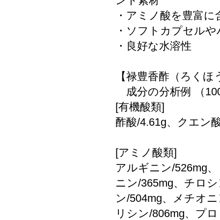
ント素材
・アミノ酸を豊富に
・ソフトカプセルや
・良好な水溶性
【禄豊香酢（ろくほ
成分の分析例 （10
[有機酸類]
酢酸/4.61g、クエン酸/
[アミノ酸類]
アルギニン/526mg
ニン/365mg、チロシ
ン/504mg、メチオニ
リシン/806mg、プロ