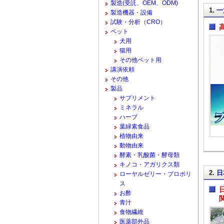
製造(受託、OEM、ODM)
1.
一
製造機器・設備
試験・分析（CRO）
ペット
犬用
猫用
その他ペット用
講演依頼
その他
製品
サプリメント
ミネラル
ハーブ
葉緑素食品
植物由来
動物由来
酵素・乳酸菌・酵母類
キノコ・アガリクス類
2.
日
ローヤルゼリー・プロポリ
ス
お酢
青汁
食物繊維
医薬部外品