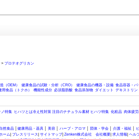
行
>
プロテオグリカン
造（OEM）
健康食品の試験・分析（CRO）
健康食品の機器・設備
食品容器・パ
健用食品（トクホ）
機能性成分
必須脂肪酸
食品添加物
ダイエット
デキストリン
ナノ特集
ヒハツとは冷え性対策 注目のナチュラル素材 ヒハツ特集
化粧品
肉体疲労
自然食品
│
健康用品・器具
│
美容
│
ハーブ・アロマ
│
団体・学会
│
介護・福祉
│
ホーム
|
プレスリリース
|
サイトマップ
|
Zenken株式会社 会社概要
|
求人情報
|
ヘル