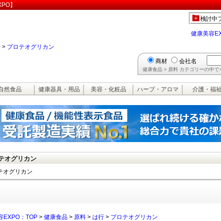
PO】
検討中
健康美容E
行
>
プロテオグリカン
商材
会社名
健康食品 > 原料 カテゴリーの中
自然食品
健康器具・用品
美容・化粧品
ハーブ・アロマ
介護・福
テオグリカン
テオグリカン
EXPO：TOP
>
健康食品
>
原料
>
は行
>
プロテオグリカン