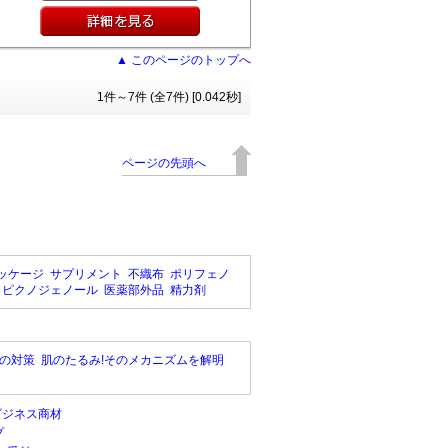
▲ このページのトップへ
1件～7件 (全7件) [0.042秒]
ページの先頭へ
ッケージ
サプリメント
不織布
ポリフェノ
ピクノジェノール
医薬部外品
精力剤
の対策
肌のたるみ!そのメカニズムを解明
ビジネス商材
プ