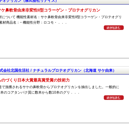
テオグリカン（株式会社リナイス）
サケ鼻軟骨由来非変性II型コラーゲン・プロテオグリカン
材について 機能性素材名：サケ鼻軟骨由来非変性II型コラーゲン・プロテオグリ
 素材商品名：− 機能性分野：ロコモ・．．．
式会社北国生活社 / ナチュラルプロテオグリカン（北海道 サケ由来）
ものづくり日本大賞最高賞受賞の技術力
道で漁獲されるサケの鼻軟骨からプロテオグリカンを抽出しました。一般的に
1本のコアタンパク質に数本から数10本のグリ．．．