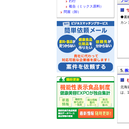
プロ
わ行
複合（ミックス原料）
問屋（卸）
◆素
カン
5.
株
北海
は、