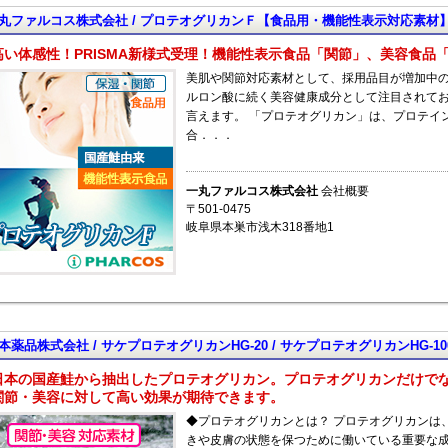
丸ファルコス株式会社 / プロテオグリカンＦ【食品用・機能性表示対応素材
高い体感性！PRISMA新様式受理！機能性表示食品「関節」、美容食品
美肌や関節対応素材として、採用品目が増加中の
ルロン酸に続く美容健康成分として注目されて
言えます。 「プロテオグリカン」は、プロテイ
合．．．
一丸ファルコス株式会社
会社概要
〒501-0475
岐阜県本巣市浅木318番地1
本薬品株式会社 / サケプロテオグリカンHG-20 / サケプロテオグリカンHG-10
日本の国産鮭から抽出したプロテオグリカン。プロテオグリカンだけでな
関節・美容に対して高い効果が期待できます。
◆プロテオグリカンとは？ プロテオグリカンは
きや皮膚の状態を保つために働いている重要な