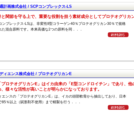
通計画株式会社 / SCPコンプレックス-LS
骨と関節を守る上で、重要な役割を担う素材成分としてプロテオグリカ
Pコンプレックス-LSは、非変性II型コラーゲン40％プロテオグリカン30％で規格
れた混合原料です。本来高価な2つの原料を同．．．
ディエンス株式会社 / プロテオグリカンE
「プロテオグリカンE」はイカ由来の「E型コンドロイチン」であり、他
め、様々な活性が高いことが明らかになっております。
ィエンスの「プロテオグリカンE」は、イカの頭部軟骨から抽出しており、日本
で85％以上（賦形剤不使用）まで精製を行う．．．