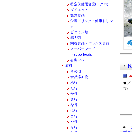
特定保健用食品(トクホ)
ダイエット
嫌煙食品
栄養ドリンク・健康ドリン
ク
ビタミン類
精力剤
栄養食品・バランス食品
スーパーフード
（superfoods）
有機JAS
原料
3.
株
その他
食品添加物
あ行
◆プ
た行
存在
か行
さ行
な行
は行
ま行
や行
4.
一
ら行