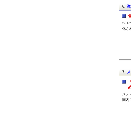
6.
流
SC
化さ
7.
メ
メデ
国内