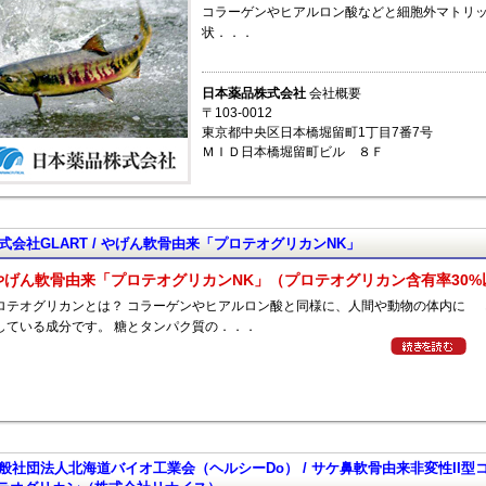
コラーゲンやヒアルロン酸などと細胞外マトリ
状．．．
日本薬品株式会社
会社概要
〒103-0012
東京都中央区日本橋堀留町1丁目7番7号
ＭＩＤ日本橋堀留町ビル ８Ｆ
式会社GLART / やげん軟骨由来「プロテオグリカンNK」
やげん軟骨由来「プロテオグリカンNK」（プロテオグリカン含有率30%
ロテオグリカンとは？ コラーゲンやヒアルロン酸と同様に、人間や動物の体内に
している成分です。 糖とタンパク質の．．．
般社団法人北海道バイオ工業会（ヘルシーDo） / サケ鼻軟骨由来非変性II型