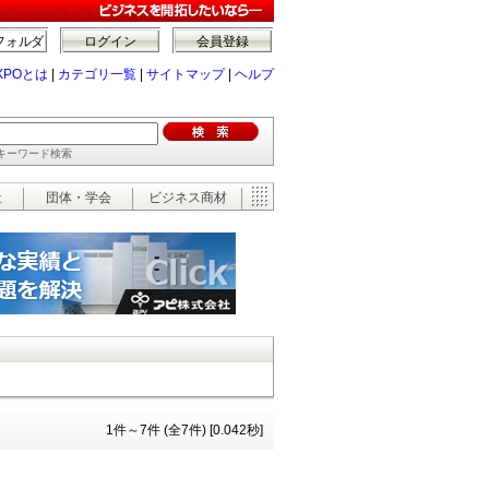
フォルダ
ログイン
会員登録
XPOとは
|
カテゴリ一覧
|
サイトマップ
|
ヘルプ
でキーワード検索
祉
団体・学会
ビジネス商材
1件～7件 (全7件) [0.042秒]