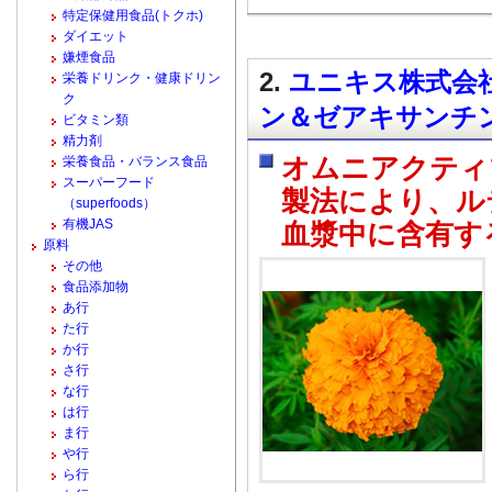
特定保健用食品(トクホ)
ダイエット
嫌煙食品
2.
ユニキス株式会社
栄養ドリンク・健康ドリン
ク
ン＆ゼアキサンチ
ビタミン類
精力剤
オムニアクティ
栄養食品・バランス食品
スーパーフード
製法により、ル
（superfoods）
有機JAS
血漿中に含有す
原料
その他
食品添加物
あ行
た行
か行
さ行
な行
は行
ま行
や行
ら行