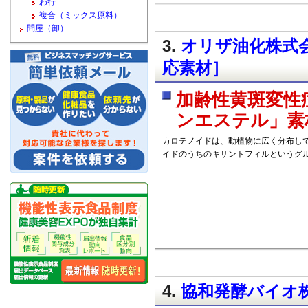
わ行
複合（ミックス原料）
問屋（卸）
3.
オリザ油化株式会
応素材］
加齢性黄斑変性
ンエステル」素
カロテノイドは、動植物に広く分布し
イドのうちのキサントフィルというグ
4.
協和発酵バイオ株式