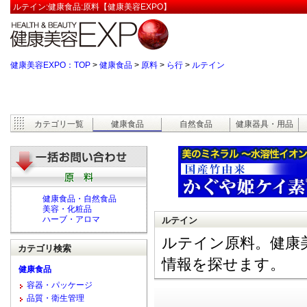
ルテイン:健康食品:原料【健康美容EXPO】
健康美容EXPO：TOP
>
健康食品
>
原料
>
ら行
>
ルテイン
カテゴリ一覧
健康食品
自然食品
健康器具・用品
健康食品・自然食品
美容・化粧品
ハーブ・アロマ
ルテイン
ルテイン原料。健康
カテゴリ検索
情報を探せます。
健康食品
容器・パッケージ
品質・衛生管理