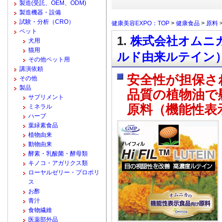
製造(受託、OEM、ODM)
製造機器・設備
試験・分析（CRO）
健康美容EXPO：TOP
>
健康食品
>
原料
ペット
1.
株式会社オムニカ
犬用
猫用
ルド由来ルテイン
その他ペット用
講演依頼
安全性が担保さ
その他
製品
品質の植物油で
サプリメント
原料（機能性表
ミネラル
ハーブ
葉緑素食品
植物由来
動物由来
酵素・乳酸菌・酵母類
キノコ・アガリクス類
ローヤルゼリー・プロポリ
ス
お酢
青汁
食物繊維
医薬部外品