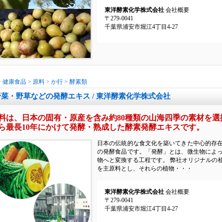
東洋酵素化学株式会社
会社概要
〒279-0041
千葉県浦安市堀江4丁目4-27
>
健康食品
>
原料
>
か行
>
酵素類
野菜・野草などの発酵エキス / 東洋酵素化学株式会社
料は、日本の固有・原産を含み約80種類の山海四季の素材を選択
ら最長10年にかけて発酵・熟成した酵素発酵エキスです。
日本の伝統的な食文化を築いてきた中心的存
の発酵食品です。「発酵」とは、微生物によ
物へと変換する工程です。 弊社オリジナルの
を主原料とし、それらの植物・・・
東洋酵素化学株式会社
会社概要
〒279-0041
千葉県浦安市堀江4丁目4-27