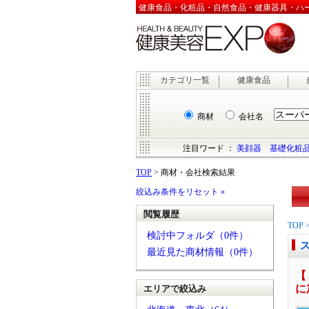
健康食品・化粧品・自然食品・健康器具・ハーブ
カテゴリ一覧
健康食品
商材
会社名
注目ワード ：
美顔器
基礎化粧
TOP
> 商材・会社検索結果
絞込み条件をリセット »
閲覧履歴
TOP
検討中フォルダ（0件）
最近見た商材情報（0件）
【
に
エリアで絞込み