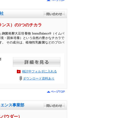
会社
バランス）の3つのチカラ
発酵大豆培養物 ImmuBalance®（イムバ
環境・固体培養）という自然の豊かなチカラで
）」です。 その成分は、植物性乳酸菌などのプロバ
要
検討中フォルダに入れる
ダウンロード資料あり
サイエンス事業部
キスパウダー）