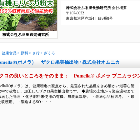
株式会社ふる里食効研究所
会社概要
〒107-0052
東京都港区赤坂4丁目8番8号
>
健康食品
>
原料
>
さ行
>
ざくろ
omella®(ポメラ） ザクロ果実抽出物 / 株式会社オムニカ
クロの良いところをそのまま： Pomella® ポメラ プニカ
omella®(ポメラ）は、健康増進の観点から、厳選された品種をきめ細かい最善な管
の中で栽培し、加工したザクロ果実抽出物です。 ◆農場の土壌から製造過程まで
徹底した管理 ・化学肥料未使用の有機、無農薬栽培。 ・最適な品種選考。 ・最
な収穫期。 ・製造するSO・・・