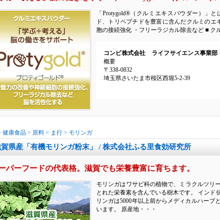
「Protygold®（クルミエキスパウダー）
ド、トリペプチドを豊富に含んだクルミのエキ
胞の接続強化 ・フリーラジカル除去など ■ ク
コンビ株式会社 ライフサイエンス事業部
概要
〒338-0832
埼玉県さいたま市桜区西堀5-2-39
>
健康食品
>
原料
>
ま行
>
モリンガ
滋賀県産「有機モリンガ粉末」 / 株式会社ふる里食効研究所
ーパーフードの代表格。滋賀でも栄養豊富に育ちます。
モリンガはワサビ科の植物で、ミラクルツリ
とれた栄養素を含んでいる樹木です。 インド
リンガは5000年以上前からメディカルハー
います。 原産地・・・