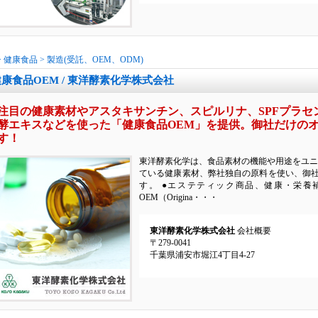
>
健康食品
>
製造(受託、OEM、ODM)
康食品OEM / 東洋酵素化学株式会社
注目の健康素材やアスタキサンチン、スピルリナ、SPFプラセ
酵エキスなどを使った「健康食品OEM」を提供。御社だけの
す！
東洋酵素化学は、食品素材の機能や用途をユニ
ている健康素材、弊社独自の原料を使い、御
す。 ●エステティック商品、健康・栄養
OEM（Origina・・・
東洋酵素化学株式会社
会社概要
〒279-0041
千葉県浦安市堀江4丁目4-27