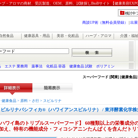
・アロマの商材、受託製造、OEM、原料、試験探しBtoBサイト 【健康美容EXP
検討中
商談UP術（無料会員登録）
|
出展
自然食品
健康器具・用品
美容・化粧品
ハーブ・アロマ
介護・福
品
エステ 業務用
薬事法
化粧品 容器
健康食品 試験
ポリアミン
スーパーフード [関東] [健康食品]
詳細表示
簡易表示
>
健康食品
>
原料
>
さ行
>
スピルリナ
スピルリナパシフィカ®（ハワイアンスピルリナ） / 東洋酵素化学
 ハワイ島のトリプルスーパーフード】 60種類以上の栄養成
加え、特有の機能成分・フィコシアニンたんぱくを含んだトリ