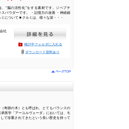
」とは、“脳の活性化”をする素材です。ジペプチ
スパウダーです。 ・記憶力の改善 ・神経細
ルミについて ■ クルミは、様々な栄・・・
会社
検討中フォルダに入れる
ダウンロード資料あり
ー（奇跡の木）とも呼ばれ、とてもバランスの
伝承医学「アーユルヴェーダ」においては、モ
ブとして珍重されてきたという長い歴史を持って