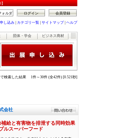
O】
フォルダ
ログイン
会員登録
申し込み
|
カテゴリ一覧
|
サイトマップ
|
ヘルプ
祉
団体・学会
ビジネス商材
で検索した結果 1件～30件 (全42件) [0.521秒]
株式会社
分の補給と有害物を排泄する同時効果
プルスーパーフード