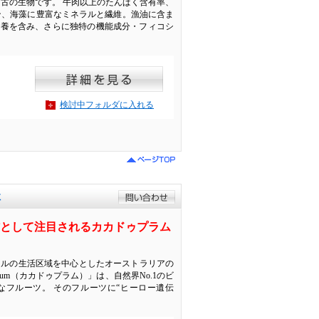
最古の生物です。 牛肉以上のたんぱく含有率、
ン、海藻に豊富なミネラルと繊維。漁油に含ま
た栄養を含み、さらに独特の機能成分・フィコシ
検討中フォルダに入れる
社
材として注目されるカカドゥプラム
ナルの生活区域を中心としたオーストラリアの
plum（カカドゥプラム）」は、自然界No.1のビ
なフルーツ。 そのフルーツに“ヒーロー遺伝