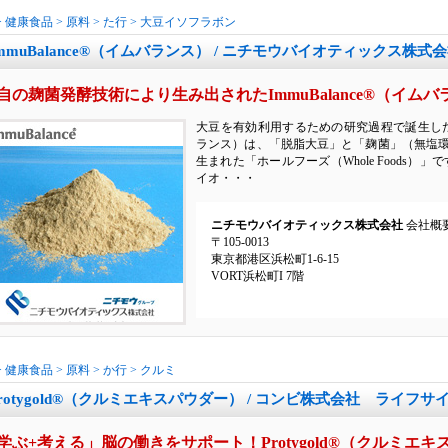
>
健康食品
>
原料
>
た行
>
大豆イソフラボン
mmuBalance®（イムバランス） / ニチモウバイオティックス株式
自の麹菌発酵技術により生み出されたImmuBalance®（イム
大豆を有効利用するための研究過程で誕生した麹菌
ランス）は、「脱脂大豆」と「麹菌」（無塩
生まれた「ホールフーズ（Whole Foods
イオ・・・
ニチモウバイオティックス株式会社
会社概
〒105-0013
東京都港区浜松町1-6-15
VORT浜松町I 7階
>
健康食品
>
原料
>
か行
>
クルミ
rotygold®（クルミエキスパウダー） / コンビ株式会社 ライフ
学ぶ+考える」脳の働きをサポート！Protygold®（クルミエ