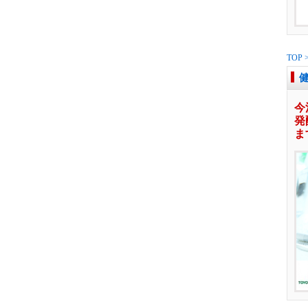
TOP
健
今
発
ま