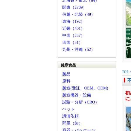
北海道・東北（64）
関東（2709）
信越・北陸（49）
東海（192）
近畿（401）
中国（257）
四国（51）
九州・沖縄（52）
健康食品
TOP
製品
原料
製造(受託、OEM、ODM)
初
製造機器・設備
に
試験・分析（CRO）
ペット
講演依頼
問屋（卸）
容器・パッケージ