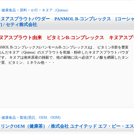
>
健康食品
>
原料
>
か行
>
キヌア（Quinua）
キヌアスプラウトパウダー PANMOL B-コンプレックス [コー
] / セティ株式会社
ヌアスプラウト由来 ビタミンB-コンプレックス キヌアスプ
ANMOL B-コンプレックス(パンモールB-コンプレックス)は、 ビタミンB群を豊富
含んだキヌア（Quinoa）のスプラウトを乾燥・粉砕したキヌアスプラウトパウダ
です。 キヌアは南米原産の雑穀で、他の穀物に比べ必須アミノ酸を網羅したタン
ク質、ビタミン、ミネラル他・・・
>
健康食品
>
製造(受託、OEM、ODM)
ドリンクOEM（健康茶） / 株式会社 ユナイテッド エフ・ビー・