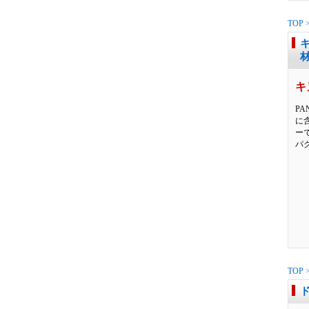
TOP
材
キ
P
に
ー
パ
TOP