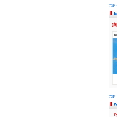
TOP
I
独
TOP
P
「