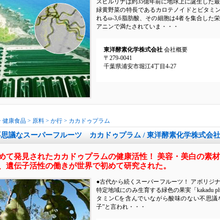
スピルリナは約35億年前に地球上に誕生した
緑黄野菜の特長であるカロテノイドとビタミ
れるω-3,6脂肪酸、その細胞は4者を集合し
アニンで満たされていま・・・
東洋酵素化学株式会社
会社概要
〒279-0041
千葉県浦安市堀江4丁目4-27
>
健康食品
>
原料
>
か行
>
カカドゥプラム
不思議なスーパーフルーツ カカドゥプラム / 東洋酵素化学株式会
めて発見されたカカドゥプラムの健康活性！ 美容・美白の素
、遺伝子活性の働きが世界で初めて研究された。
●古代から続くスーパーフルーツ！ アボリジ
特定地域にのみ生育する緑色の果実「kakadu 
タミンCを含んでいながら酸味のない不思議
子”と言われ・・・