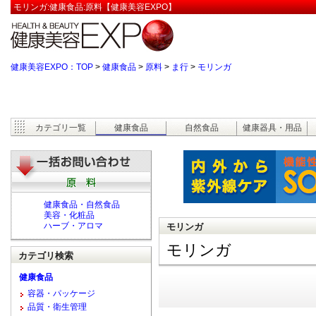
モリンガ:健康食品:原料【健康美容EXPO】
健康美容EXPO：TOP
>
健康食品
>
原料
>
ま行
>
モリンガ
カテゴリ一覧
健康食品
自然食品
健康器具・用品
健康食品・自然食品
美容・化粧品
ハーブ・アロマ
モリンガ
モリンガ
カテゴリ検索
健康食品
容器・パッケージ
品質・衛生管理