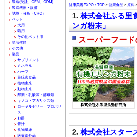
製造(受託、OEM、ODM)
健康美容EXPO：TOP
>
健康食品
>
原料
製造機器・設備
試験・分析（CRO）
1.
株式会社ふる里食
ペット
ンガ粉末」
犬用
猫用
その他ペット用
スーパーフード
講演依頼
その他
製品
サプリメント
ミネラル
ハーブ
葉緑素食品
植物由来
動物由来
酵素・乳酸菌・酵母類
キノコ・アガリクス類
ローヤルゼリー・プロポリ
ス
お酢
青汁
食物繊維
2.
株式会社スター
医薬部外品