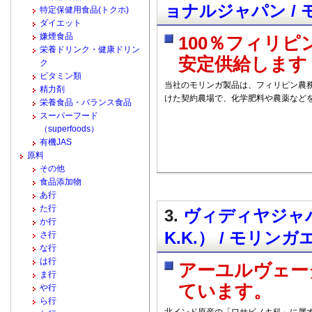
ョナルジャパン /
特定保健用食品(トクホ)
ダイエット
嫌煙食品
100％フィリ
栄養ドリンク・健康ドリン
安定供給します
ク
ビタミン類
当社のモリンガ製品は、フィリピン農
精力剤
けた契約農場で、化学肥料や農薬など
栄養食品・バランス食品
スーパーフード
（superfoods）
有機JAS
原料
その他
食品添加物
あ行
た行
3.
ヴィディヤジャパン
か行
K.K.） / モリンガ
さ行
な行
は行
アーユルヴェー
ま行
ています。
や行
ら行