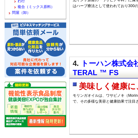
北インド原産の「ワサビノキ科」に属
わ行
はハーブ療法として使われており300
複合（ミックス原料）
問屋（卸）
4.
トーハン株式会社 
TERAL ™ FS
美味しく健康に
モリンガオイルは、ワサビノキ（Moring
で、その多様な美容と健康効果で注目