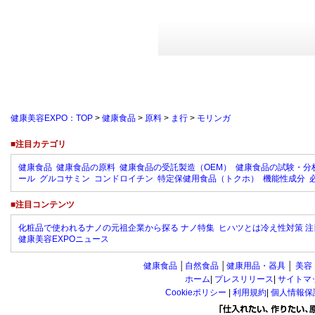
健康美容EXPO：TOP
>
健康食品
>
原料
>
ま行
>
モリンガ
■注目カテゴリ
健康食品
健康食品の原料
健康食品の受託製造（OEM）
健康食品の試験・分
ール
グルコサミン
コンドロイチン
特定保健用食品（トクホ）
機能性成分
■注目コンテンツ
化粧品で使われるナノの元祖企業から探る ナノ特集
ヒハツとは冷え性対策 注
健康美容EXPOニュース
健康食品
│
自然食品
│
健康用品・器具
│
美容
ホーム
|
プレスリリース
|
サイトマ
Cookieポリシー
|
利用規約
|
個人情報保