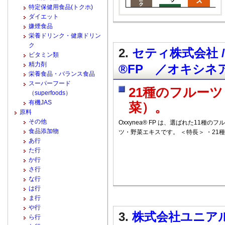
特定保健用食品(トクホ)
ダイエット
嫌煙食品
栄養ドリンク・健康ドリン
ク
2.
セティ株式会社 / 
ビタミン類
精力剤
®FP ／オキシネ
栄養食品・バランス食品
スーパーフード
21種のフルーツ
（superfoods）
有機JAS
菜）。
原料
その他
Oxxynea® FP は、選ばれた11種
食品添加物
ツ・野菜エキスです。 ＜特長＞ ・21
あ行
た行
か行
さ行
な行
は行
ま行
や行
3.
株式会社ユニアル
ら行