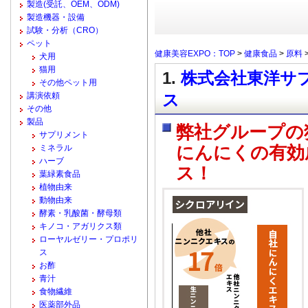
製造(受託、OEM、ODM)
製造機器・設備
試験・分析（CRO）
ペット
健康美容EXPO：TOP
>
健康食品
>
原料
犬用
猫用
1.
株式会社東洋サプ
その他ペット用
講演依頼
ス
その他
製品
弊社グループの
サプリメント
ミネラル
にんにくの有効
ハーブ
ス！
葉緑素食品
植物由来
動物由来
酵素・乳酸菌・酵母類
キノコ・アガリクス類
ローヤルゼリー・プロポリ
ス
お酢
青汁
食物繊維
医薬部外品