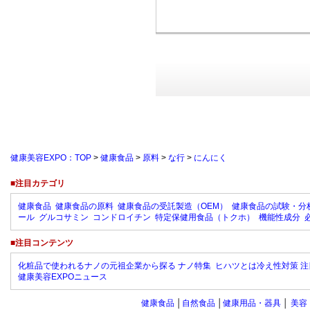
健康美容EXPO：TOP
>
健康食品
>
原料
>
な行
>
にんにく
■注目カテゴリ
健康食品
健康食品の原料
健康食品の受託製造（OEM）
健康食品の試験・分
ール
グルコサミン
コンドロイチン
特定保健用食品（トクホ）
機能性成分
■注目コンテンツ
化粧品で使われるナノの元祖企業から探る ナノ特集
ヒハツとは冷え性対策 注
健康美容EXPOニュース
健康食品
│
自然食品
│
健康用品・器具
│
美容