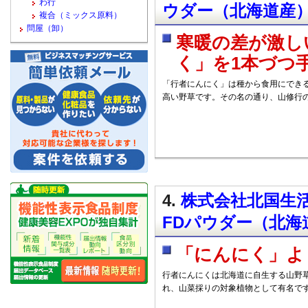
わ行
ウダー（北海道産
複合（ミックス原料）
問屋（卸）
寒暖の差が激し
く」を1本づつ
「行者にんにく」は種から食用にできる
高い野草です。その名の通り、山修行の
4.
株式会社北国生活
FDパウダー（北海
「にんにく」よ
行者にんにくは北海道に自生する山野
れ、山菜採りの対象植物として有名で