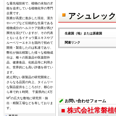
な最先端技術で、植物の未知の才
能を追求している植物化学の専門
企業です。
アシュレック
医療が高度に進歩した現在、漢方
やハーブなど伝統的な生薬である
植物成分のヘルスケア効果が再び
脚光を浴びていますが、その代表
生産国（地）または原産国
ともいえるイチョウ葉エキスやブ
関連リンク
ルーベリーエキスを国内で初めて
開発・製造したのは私達であり、
弊社が抽出精製した様々な植物成
分は、種々の医薬品や医薬部外
品、健康食品、化粧品等に利用さ
れ、世界的にも高い評価を得てい
ます。
絶え間ない新製品の研究開発と、
さらなる品質の向上、タイムリー
な製品提供をこころがけ、都心か
ら車で約１時間、 千葉県内に4万
2
M
の広大な敷地に研究所・抽
お問い合わせフォーム
出・精製工場などを有しておりま
す。
■ 株式会社常磐