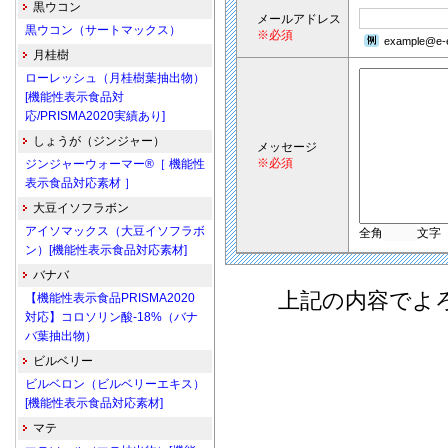
黒ウコン
メールアドレス
黒ウコン（サートマックス）
※必須
example@e-e
月桂樹
ローレッシュ（月桂樹葉抽出物）
[機能性表示食品対
応/PRISMA2020実績あり]
しょうが（ジンジャー）
メッセージ
※必須
ジンジャーウォーマー®［ 機能性
表示食品対応素材 ］
大豆イソフラボン
アイソマックス（大豆イソフラボ
全角
文字
ン）[機能性表示食品対応素材]
バナバ
上記の内容でよ
【機能性表示食品PRISMA2020
対応】コロソリン酸-18%（バナ
バ葉抽出物）
ビルベリー
ビルベロン（ビルベリーエキス）
[機能性表示食品対応素材]
マテ