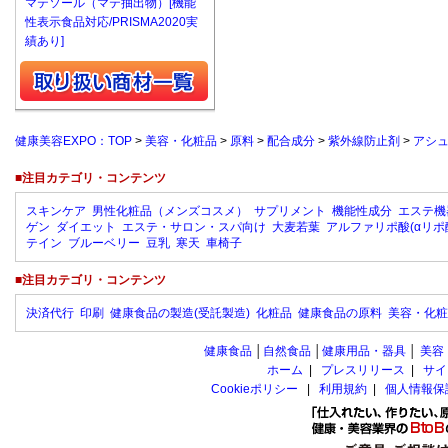
マテソール（マテ抽出物）[機能
性表示食品対応/PRISMA2020実
績あり]
健康美容EXPO：TOP
>
美容・化粧品
>
原料
>
配合成分
>
紫外線防止剤
>
アシュ
■注目カテゴリ・コンテンツ
スキンケア
男性化粧品（メンズコスメ）
サプリメント
機能性成分
エステ機
ゲン
ダイエット
エステ・サロン・スパ向け
大麦若葉
アルファリポ酸(αリポ
テイン
ブルーベリー
豆乳
寒天
車椅子
■注目カテゴリ・コンテンツ
決済代行
印刷
健康食品の製造(受託製造)
化粧品
健康食品の原料
美容・化粧
健康食品
│
自然食品
│
健康用品・器具
│
美容
ホーム
|
プレスリリース
|
サイ
Cookieポリシー
|
利用規約
|
個人情報保