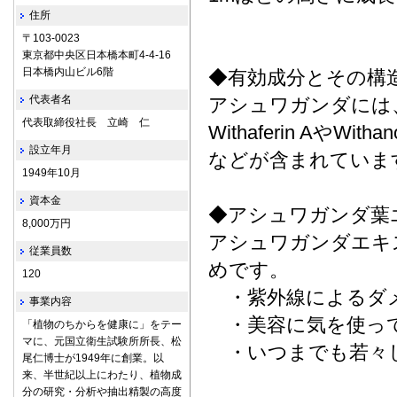
住所
〒103-0023
東京都中央区日本橋本町4-4-16
日本橋内山ビル6階
◆有効成分とその構
代表者名
アシュワガンダには
代表取締役社長 立崎 仁
Withaferin AやWit
設立年月
などが含まれていま
1949年10月
資本金
◆アシュワガンダ葉
8,000万円
アシュワガンダエキ
従業員数
めです。
120
・紫外線によるダ
事業内容
・美容に気を使っ
「植物のちからを健康に」をテー
マに、元国立衛生試験所所長、松
・いつまでも若々
尾仁博士が1949年に創業。以
来、半世紀以上にわたり、植物成
分の研究・分析や抽出精製の高度