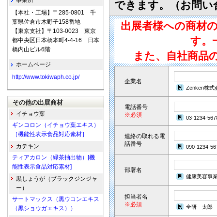
事業所
できます。（お問い
【本社・工場】〒285-0801 千
葉県佐倉市木野子158番地
出展者様への商材
【東京支社】〒103-0023 東京
す。
都中央区日本橋本町4-4-16 日本
橋内山ビル6階
また、自社商品
ホームページ
http://www.tokiwaph.co.jp/
企業名
Zenken株
その他の出展商材
電話番号
イチョウ葉
※必須
03-1234-567
ギンコロン（イチョウ葉エキス）
［機能性表示食品対応素材］
連絡の取れる電
話番号
カテキン
090-1234-56
ティアカロン（緑茶抽出物）[機
能性表示食品対応素材]
部署名
健康美容事
黒しょうが（ブラックジンジャ
ー）
担当者名
サートマックス（黒ウコンエキス
※必須
全研 太郎
（黒ショウガエキス））