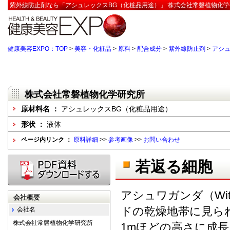
紫外線防止剤なら「アシュレックスBG（化粧品用途）」:株式会社常磐植物化学
健康美容EXPO：TOP
>
美容・化粧品
>
原料
>
配合成分
>
紫外線防止剤
>
アシュ
株式会社常磐植物化学研究所
原材料名 ：
アシュレックスBG（化粧品用途）
形状 ：
液体
ページ内リンク ：
原料詳細
>>
参考画像
>>
お問い合わせ
若返る細胞
アシュワガンダ（Witha
会社概要
ドの乾燥地帯に見ら
会社名
株式会社常磐植物化学研究所
1mほどの高さに成