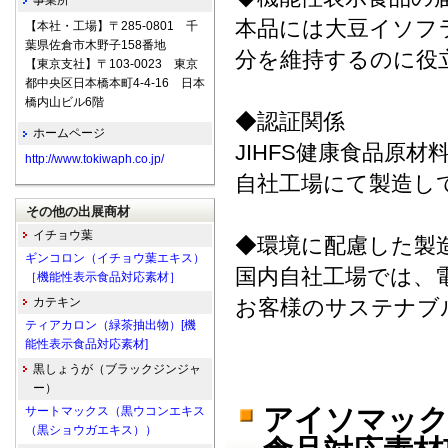
事業所
本品には大豆イソフ
【本社・工場】〒285-0801 千
葉県佐倉市木野子158番地
分を維持するのに役
【東京支社】〒103-0023 東京
都中央区日本橋本町4-4-16 日本
橋内山ビル6階
◆認証関係
ホームページ
JIHFS健康食品原材
http://www.tokiwaph.co.jp/
自社工場にて製造し
その他の出展商材
イチョウ葉
◆環境に配慮した製
ギンコロン（イチョウ葉エキス）
国内自社工場では、
［機能性表示食品対応素材］
カテキン
お客様のサステナブ
ティアカロン（緑茶抽出物）[機
能性表示食品対応素材]
黒しょうが（ブラックジンジャ
ー）
アイソマック
サートマックス（黒ウコンエキス
（黒ショウガエキス））