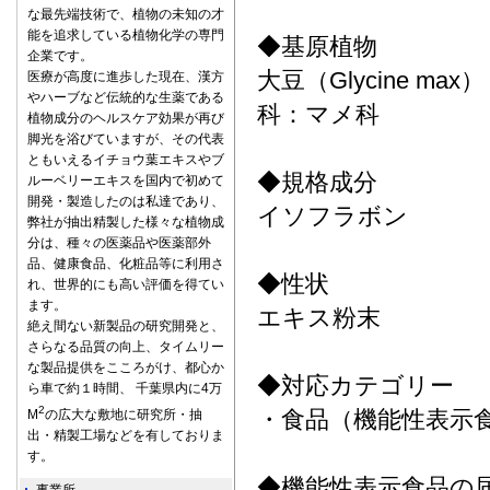
な最先端技術で、植物の未知の才
能を追求している植物化学の専門
◆基原植物
企業です。
大豆（Glycine max）
医療が高度に進歩した現在、漢方
やハーブなど伝統的な生薬である
科：マメ科
植物成分のヘルスケア効果が再び
脚光を浴びていますが、その代表
ともいえるイチョウ葉エキスやブ
◆規格成分
ルーベリーエキスを国内で初めて
開発・製造したのは私達であり、
イソフラボン
弊社が抽出精製した様々な植物成
分は、種々の医薬品や医薬部外
品、健康食品、化粧品等に利用さ
◆性状
れ、世界的にも高い評価を得てい
ます。
エキス粉末
絶え間ない新製品の研究開発と、
さらなる品質の向上、タイムリー
な製品提供をこころがけ、都心か
◆対応カテゴリー
ら車で約１時間、 千葉県内に4万
2
・食品（機能性表示
M
の広大な敷地に研究所・抽
出・精製工場などを有しておりま
す。
◆機能性表示食品の