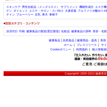
スキンケア
男性化粧品（メンズコスメ）
サプリメント
機能性成分
エステ機
ゲン
ダイエット
エステ・サロン・スパ向け
大麦若葉
アルファリポ酸(αリポ
テイン
ブルーベリー
豆乳
寒天
車椅子
■注目カテゴリ・コンテンツ
決済代行
印刷
健康食品の製造(受託製造)
化粧品
健康食品の原料
美容・化粧
健康食品
│
自然食品
│
健康用品・器具
│
美容
ホーム
|
プレスリリース
|
サイ
Cookieポリシー
|
利用規約
|
個人情報保
Copyright© 2005-2023
健康美容