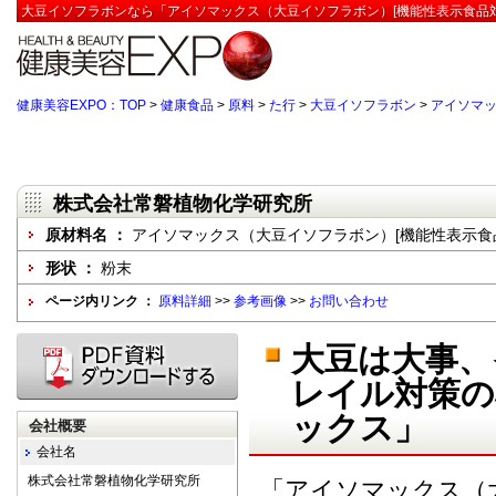
大豆イソフラボンなら「アイソマックス（大豆イソフラボン）[機能性表示食品対
健康美容EXPO：TOP
>
健康食品
>
原料
>
た行
>
大豆イソフラボン
>
アイソマッ
株式会社常磐植物化学研究所
原材料名 ：
アイソマックス（大豆イソフラボン）[機能性表示食
形状 ：
粉末
ページ内リンク ：
原料詳細
>>
参考画像
>>
お問い合わせ
大豆は大事、
レイル対策の
ックス」
会社概要
会社名
株式会社常磐植物化学研究所
「アイソマックス（