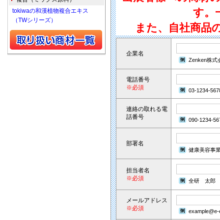
す。
tokiwaの和漢植物複合エキス
（TWシリーズ）
また、自社商品
企業名
Zenken株
電話番号
※必須
03-1234-567
連絡の取れる電
話番号
090-1234-56
部署名
健康美容事
担当者名
※必須
全研 太郎
メールアドレス
※必須
example@e-e