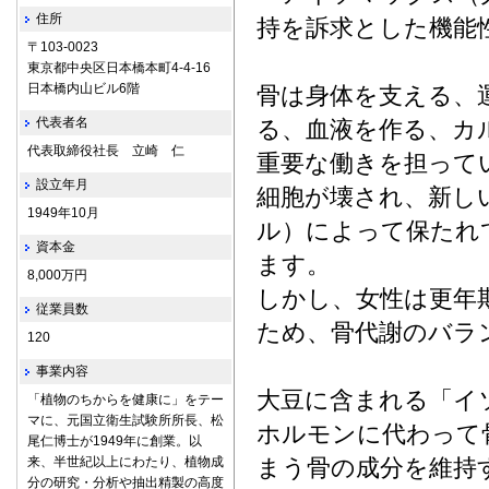
住所
持を訴求とした機能
〒103-0023
東京都中央区日本橋本町4-4-16
日本橋内山ビル6階
骨は身体を支える、
代表者名
る、血液を作る、カ
代表取締役社長 立崎 仁
重要な働きを担って
設立年月
細胞が壊され、新し
1949年10月
ル）によって保たれ
資本金
ます。
8,000万円
しかし、女性は更年
従業員数
ため、骨代謝のバラ
120
事業内容
大豆に含まれる「イ
「植物のちからを健康に」をテー
マに、元国立衛生試験所所長、松
ホルモンに代わって
尾仁博士が1949年に創業。以
来、半世紀以上にわたり、植物成
まう骨の成分を維持
分の研究・分析や抽出精製の高度