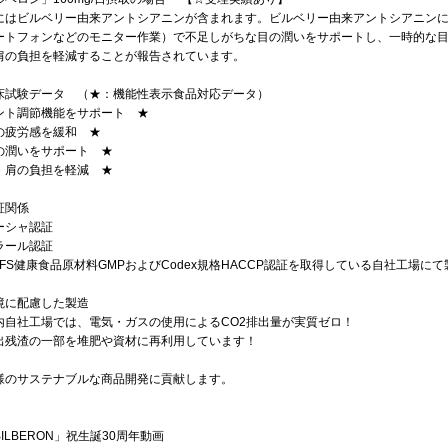
にはビルベリー由来アントシアニンが含まれます。ビルベリー由来アントシアニンに
ートフォンなどのモニター作業）で不足しがちな目の潤いをサポートし、一時的な
肩の負担を軽減することが報告されています。
床試験データ （★：機能性表示食品対応データ）
ント調節機能をサポート ★
の疲労感を緩和 ★
の潤いをサポート ★
・肩の負担を軽減 ★
証関係
ーシャ認証
ラール認証
IHFS健康食品原材料GMPおよびCodex規格HACCP認証を取得している自社工場に
境に配慮した製造
内自社工場では、電気・ガスの使用によるCO2排出量が実質ゼロ！
出残渣の一部を堆肥や資材に再利用しています！
様のサステナブルな商品開発に貢献します。
ILBERON」祝生誕30周年動画