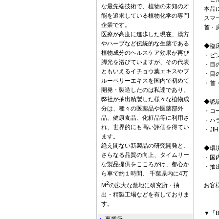
な最先端技術で、植物の未知の才
本品
能を追求している植物化学の専門
スマ
企業です。
首・
医療が高度に進歩した現在、漢方
やハーブなど伝統的な生薬である
◆臨
植物成分のヘルスケア効果が再び
・ピ
脚光を浴びていますが、その代表
・目
ともいえるイチョウ葉エキスやブ
・目
ルーベリーエキスを国内で初めて
・首
開発・製造したのは私達であり、
弊社が抽出精製した様々な植物成
◆認
分は、種々の医薬品や医薬部外
・コ
品、健康食品、化粧品等に利用さ
・ハ
れ、世界的にも高い評価を得てい
・J
ます。
絶え間ない新製品の研究開発と、
◆環
さらなる品質の向上、タイムリー
・国
な製品提供をこころがけ、都心か
・抽
ら車で約１時間、 千葉県内に4万
2
M
の広大な敷地に研究所・抽
お客
出・精製工場などを有しておりま
す。
▼「B