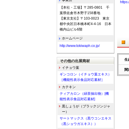
事業所
https
【本社・工場】〒285-0801 千
葉県佐倉市木野子158番地
【東京支社】〒103-0023 東京
都中央区日本橋本町4-4-16 日本
橋内山ビル6階
ホームページ
http://www.tokiwaph.co.jp/
生
その他の出展商材
イチョウ葉
関
ギンコロン（イチョウ葉エキス）
［機能性表示食品対応素材］
カテキン
ティアカロン（緑茶抽出物）[機
能性表示食品対応素材]
黒しょうが（ブラックジンジャ
ー）
サートマックス（黒ウコンエキス
（黒ショウガエキス））