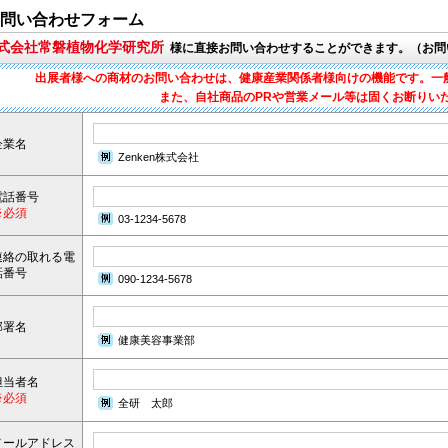
問い合わせフォーム
株式会社常磐植物化学研究所
様に直接お問い合わせすることができます。（お問
出展者様への商材のお問い合わせは、健康産業関係者様向けの機能です。一
また、自社商品のPRや営業メール等は固くお断りい
企業名
Zenken株式会社
電話番号
※必須
03-1234-5678
連絡の取れる電
話番号
090-1234-5678
部署名
健康美容事業部
担当者名
※必須
全研 太郎
メールアドレス