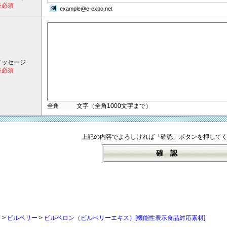
※必須
example@e-expo.net
メッセージ
※必須
全角
文字（全角1000文字まで）
上記の内容でよろしければ「確認」ボタンを押して
行
>
ビルベリー
>
ビルベロン（ビルベリーエキス）[機能性表示食品対応素材]