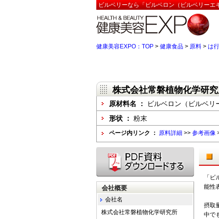
ビルベリーなら「ビルベロン（ビルベリーエキ
健康美容EXPO：TOP
>
健康食品
>
原料
>
は
株式会社常磐植物化学研究
原材料名 ：
ビルベロン（ビルベリー
形状 ：
粉末
ページ内リンク ：
原料詳細
>>
参考画像
「ビ
能性
会社概要
会社名
摂取
株式会社常磐植物化学研究所
中で