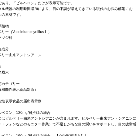
であり、「ビルベロン」だけが表示可能です。
タル機器の利用時間増加により、目の不調が増えてきている現代のお悩み解消にお
めの素材です。
原植物
ー（Vaccinium myrtillus L.）
ツツジ科
格成分
ベリー由来アントシアニン
状
ス粉末
応カテゴリー
（機能性表示食品対応）
能性表示食品の届出表示例
ルベロン」120mg/日摂取の場合
にはビルベリー由来アントシアニンが含まれます。ビルベリー由来アントシアニンに
ートフォンなどのモニター作業）で不足しがちな目の潤いをサポートし、目の疲労
ルベロン」160mg/日摂取の場合 【☆受理実績あり】