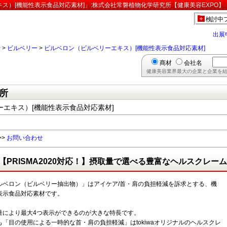
ス）[機能性表示食品対応素材]」:株式会社常磐植物化学研究所【健康美容EXPO】
検討中
出展
行
>
ビルベリー
>
ビルベロン（ビルベリーエキス）[機能性表示食品対応素材]
商材
会社名
健康美容業界最大の企業と企業を結
所
エキス）[機能性表示食品対応素材]
>>
お問い合わせ
【PRISMA2020対応！】摂取量で選べる豊富なヘルスクレ
ルベロン（ビルベリー抽出物）」はアイケア/首・肩の負担軽減を訴求とする、機
表示食品対応素材です。
量により最大4つ表示ができるのが大きな特長です。
も「目の使用による一時的な首・肩の負担軽減」はtokiwaオリジナルのヘルスクレ