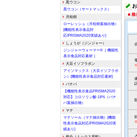
黒ウコン
お
黒ウコン（サートマックス）
■ 
月桂樹
ローレッシュ（月桂樹葉抽出物）
[機能性表示食品対
応/PRISMA2020実績あり]
しょうが（ジンジャー）
ジンジャーウォーマー®［ 機能性
表示食品対応素材 ］
大豆イソフラボン
アイソマックス（大豆イソフラボ
ン）[機能性表示食品対応素材]
バナバ
【機能性表示食品PRISMA2020
対応】コロソリン酸-18%（バナ
バ葉抽出物）
マテ
マテソール（マテ抽出物）[機能
性表示食品対応/PRISMA2020実
績あり]
複合（ミックス原料）