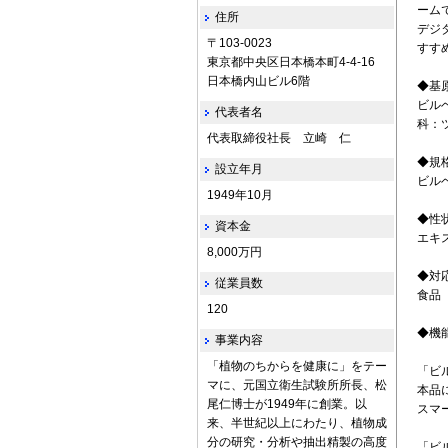
ーム
住所
デジ
〒103-0023
すす
東京都中央区日本橋本町4-4-16
日本橋内山ビル6階
◆基
ビルベリ
代表者名
科：
代表取締役社長 立崎 仁
◆規
設立年月
ビル
1949年10月
◆性
資本金
エキ
8,000万円
◆対
従業員数
食品
120
◆機
事業内容
「植物のちからを健康に」をテー
「ビ
マに、元国立衛生試験所所長、松
本品
尾仁博士が1949年に創業。以
スマ
来、半世紀以上にわたり、植物成
分の研究・分析や抽出精製の高度
「ビ