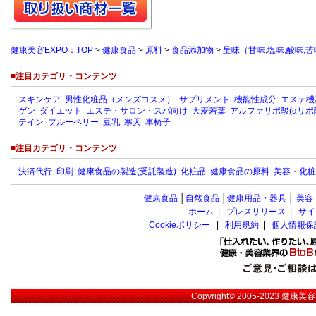
健康美容EXPO：TOP
>
健康食品
>
原料
>
食品添加物
>
呈味（甘味,塩味,酸味,苦
■注目カテゴリ・コンテンツ
スキンケア
男性化粧品（メンズコスメ）
サプリメント
機能性成分
エステ機
ゲン
ダイエット
エステ・サロン・スパ向け
大麦若葉
アルファリポ酸(αリポ
テイン
ブルーベリー
豆乳
寒天
車椅子
■注目カテゴリ・コンテンツ
決済代行
印刷
健康食品の製造(受託製造)
化粧品
健康食品の原料
美容・化粧
健康食品
│
自然食品
│
健康用品・器具
│
美容
ホーム
|
プレスリリース
|
サイ
Cookieポリシー
|
利用規約
|
個人情報保
Copyright© 2005-2023
健康美容