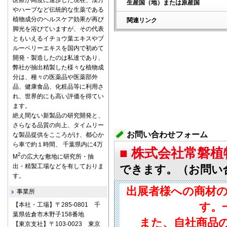
医療が高度に進歩した現在、漢方
生産国（地）または原産国
やハーブなど伝統的な生薬である
植物成分のヘルスケア効果が再び
関連リンク
脚光を浴びていますが、その代表
ともいえるイチョウ葉エキスやブ
ルーベリーエキスを国内で初めて
開発・製造したのは私達であり、
弊社が抽出精製した様々な植物成
分は、種々の医薬品や医薬部外
品、健康食品、化粧品等に利用さ
れ、世界的にも高い評価を得てい
ます。
絶え間ない新製品の研究開発と、
さらなる品質の向上、タイムリー
お問い合わせフォーム
な製品提供をこころがけ、都心か
ら車で約１時間、 千葉県内に4万
■ 株式会社常磐
2
M
の広大な敷地に研究所・抽
出・精製工場などを有しておりま
できます。（お問い
す。
出展者様への商材
事業所
す。
【本社・工場】〒285-0801 千
葉県佐倉市木野子158番地
また、自社商品
【東京支社】〒103-0023 東京