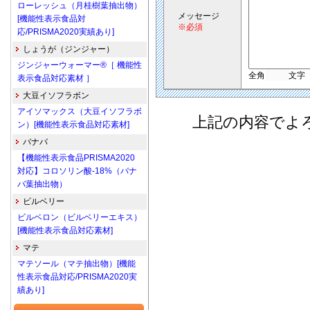
ローレッシュ（月桂樹葉抽出物）
メッセージ
[機能性表示食品対
※必須
応/PRISMA2020実績あり]
しょうが（ジンジャー）
ジンジャーウォーマー®［ 機能性
全角
文字
表示食品対応素材 ］
大豆イソフラボン
アイソマックス（大豆イソフラボ
上記の内容でよ
ン）[機能性表示食品対応素材]
バナバ
【機能性表示食品PRISMA2020
対応】コロソリン酸-18%（バナ
バ葉抽出物）
ビルベリー
ビルベロン（ビルベリーエキス）
[機能性表示食品対応素材]
マテ
マテソール（マテ抽出物）[機能
性表示食品対応/PRISMA2020実
績あり]