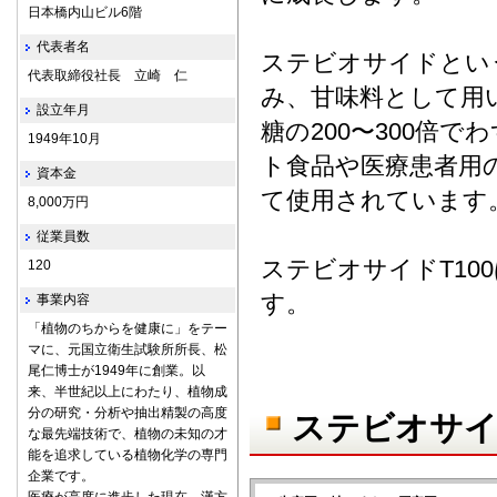
日本橋内山ビル6階
代表者名
ステビオサイドとい
代表取締役社長 立崎 仁
み、甘味料として用
設立年月
糖の200〜300倍でわ
1949年10月
ト食品や医療患者用
資本金
て使用されています
8,000万円
従業員数
ステビオサイドT1
120
す。
事業内容
「植物のちからを健康に」をテー
マに、元国立衛生試験所所長、松
尾仁博士が1949年に創業。以
来、半世紀以上にわたり、植物成
分の研究・分析や抽出精製の高度
ステビオサイ
な最先端技術で、植物の未知の才
能を追求している植物化学の専門
企業です。