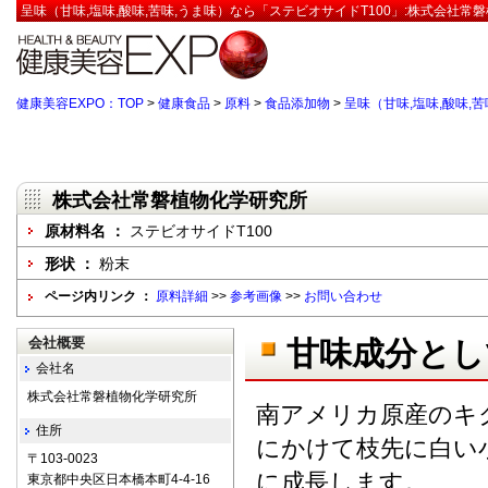
呈味（甘味,塩味,酸味,苦味,うま味）なら「ステビオサイドT100」:株式会社常
健康美容EXPO：TOP
>
健康食品
>
原料
>
食品添加物
>
呈味（甘味,塩味,酸味,苦
株式会社常磐植物化学研究所
原材料名 ：
ステビオサイドT100
形状 ：
粉末
ページ内リンク ：
原料詳細
>>
参考画像
>>
お問い合わせ
会社概要
甘味成分とし
会社名
株式会社常磐植物化学研究所
南アメリカ原産のキ
住所
にかけて枝先に白い
〒103-0023
に成長します。
東京都中央区日本橋本町4-4-16