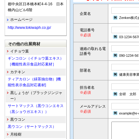
都中央区日本橋本町4-4-16 日本
橋内山ビル6階
企業名
Zenken株
ホームページ
http://www.tokiwaph.co.jp/
電話番号
※必須
03-1234-567
その他の出展商材
連絡の取れる電
イチョウ葉
話番号
090-1234-56
ギンコロン（イチョウ葉エキス）
［機能性表示食品対応素材］
部署名
カテキン
健康美容事
ティアカロン（緑茶抽出物）[機
能性表示食品対応素材]
担当者名
※必須
黒しょうが（ブラックジンジャ
全研 太郎
ー）
サートマックス（黒ウコンエキス
メールアドレス
※必須
（黒ショウガエキス））
example@e-e
黒ウコン
黒ウコン（サートマックス）
月桂樹