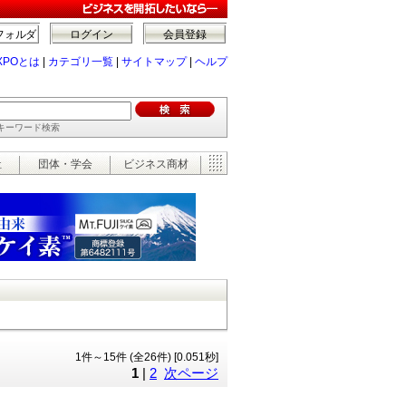
フォルダ
ログイン
会員登録
XPOとは
|
カテゴリ一覧
|
サイトマップ
|
ヘルプ
でキーワード検索
祉
団体・学会
ビジネス商材
1件～15件 (全26件) [0.051秒]
1
|
2
次ページ