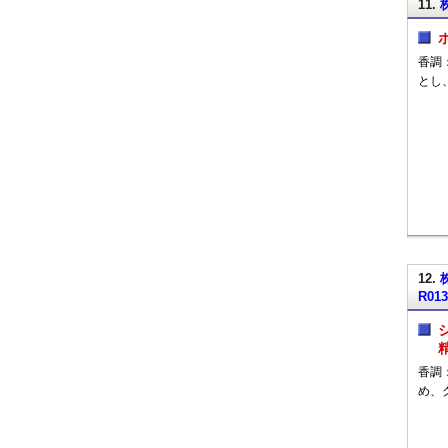
11.
香調
とし
12.
R01
香調
め、