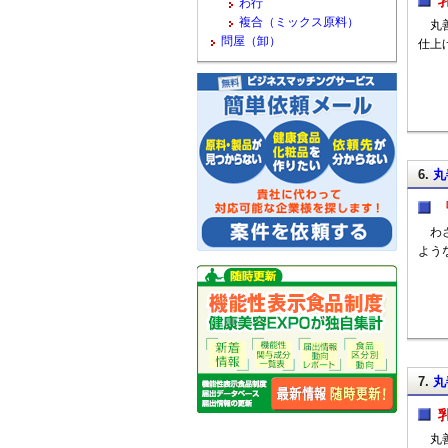
わ行
複合（ミックス原料）
丸善
問屋（卸）
仕上
6.
丸
わさ
よう
7.
丸
丸善