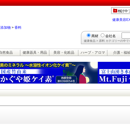
検討中
健康美容E
品添加物
>
香料
商材
会社名
健康食品 > 原料 カテゴリーの中
自然食品
健康器具・用品
美容・化粧品
ハーブ・アロマ
介護・福