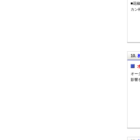
■花椒
カン
10.
オー
影響