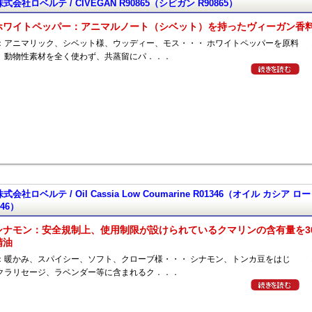
株式会社ロベルテ / CIVEGAN R90865（シビガン R90865）
ホワイトペッパー：アニマルノート（シベット）を持ったヴィーガン香
：アニマリック、シベット様、ウッディー、モス・・・ ホワイトペッパーを原料
、動物性素材を全く使わず、共蒸留にパ．．．
株式会社ロベルテ / Oil Cassia Low Coumarine R01346（オイル カシア 
346）
シナモン：安全規制上、使用制限が設けられているクマリンの含有量を30
精油
：暖かみ、スパイシー、ソフト、クローブ様・・・ シナモン、トンカ豆をはじ
クラリセージ、ラベンダー等に含まれるク．．．