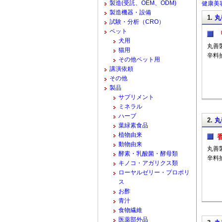
製造(受託、OEM、ODM)
健康美容
製造機器・設備
1.
丸
試験・分析（CRO）
ペット
犬用
丸善
猫用
辛料
その他ペット用
講演依頼
その他
製品
サプリメント
ミネラル
ハーブ
2.
丸
葉緑素食品
植物由来
動物由来
丸善
酵素・乳酸菌・酵母類
辛料
キノコ・アガリクス類
ローヤルゼリー・プロポリ
ス
お酢
青汁
食物繊維
医薬部外品