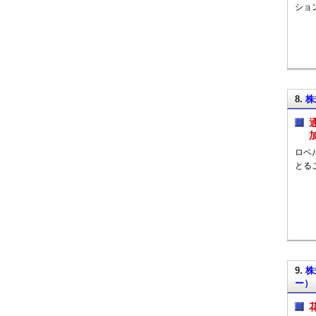
ショ
8.
株
ロベ
とる
9.
株
ー）