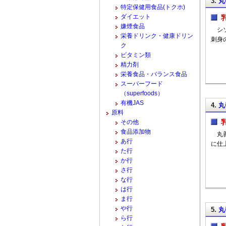
3.
丸
特定保健用食品(トクホ)
ダイエット
嫌煙食品
シソ
栄養ドリンク・健康ドリン
刺身
ク
ビタミン類
精力剤
栄養食品・バランス食品
スーパーフード
（superfoods）
有機JAS
4.
丸
原料
その他
食品添加物
丸善
あ行
に仕
た行
か行
さ行
な行
は行
ま行
や行
5.
丸
ら行