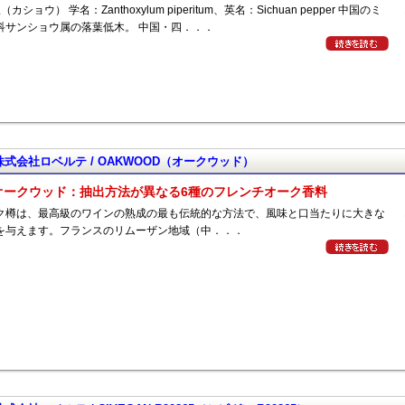
（カショウ） 学名：Zanthoxylum piperitum、英名：Sichuan pepper 中国のミ
科サンショウ属の落葉低木。 中国・四．．．
株式会社ロベルテ / OAKWOOD（オークウッド）
オークウッド：抽出方法が異なる6種のフレンチオーク香料
ク樽は、最高級のワインの熟成の最も伝統的な方法で、風味と口当たりに大きな
を与えます。フランスのリムーザン地域（中．．．