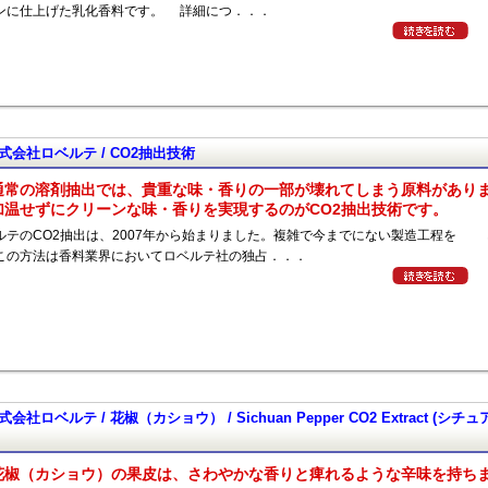
ンに仕上げた乳化香料です。 詳細につ．．．
式会社ロベルテ / CO2抽出技術
通常の溶剤抽出では、貴重な味・香りの一部が壊れてしまう原料があり
加温せずにクリーンな味・香りを実現するのがCO2抽出技術です。
ルテのCO2抽出は、2007年から始まりました。複雑で今までにない製造工程を
この方法は香料業界においてロベルテ社の独占．．．
式会社ロベルテ / 花椒（カショウ） / Sichuan Pepper CO2 Extract (シ
花椒（カショウ）の果皮は、さわやかな香りと痺れるような辛味を持ち