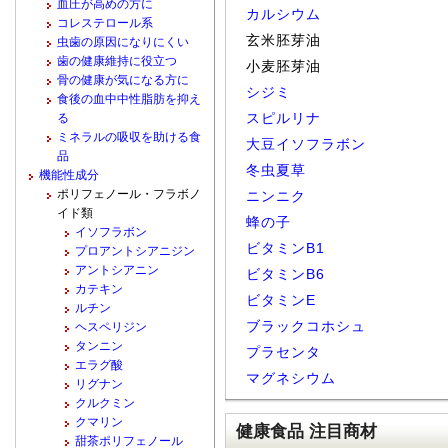
血圧が高めの方に
カルシウム
コレステロール系
玄米胚芽油
虫歯の原因になりにくい
歯の健康維持に役立つ
小麦胚芽油
骨の健康が気になる方に
シジミ
食後の血中中性脂肪を抑え
スピルリナ
る
ミネラルの吸収を助ける食
大豆イソフラボン
品
冬虫夏草
機能性成分
ポリフェノール・フラボノ
ニンニク
イド類
蜂の子
イソフラボン
ビタミンB1
プロアントシアニジン
アントシアニン
ビタミンB6
カテキン
ビタミンE
ルチン
ブラックコホシュ
ヘスペリジン
タンニン
プラセンタ
エラグ酸
マグネシウム
リグナン
クルクミン
クマリン
健康食品 注目商材
甜茶ポリフェノール