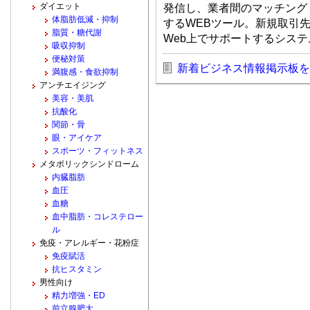
ダイエット
発信し、業者間のマッチング
体脂肪低減・抑制
するWEBツール。新規取引
脂質・糖代謝
Web上でサポートするシス
吸収抑制
便秘対策
新着ビジネス情報掲示板を
満腹感・食欲抑制
アンチエイジング
美容・美肌
抗酸化
関節・骨
眼・アイケア
スポーツ・フィットネス
メタボリックシンドローム
内臓脂肪
血圧
血糖
血中脂肪・コレステロー
ル
免疫・アレルギー・花粉症
免疫賦活
抗ヒスタミン
男性向け
精力増強・ED
前立腺肥大