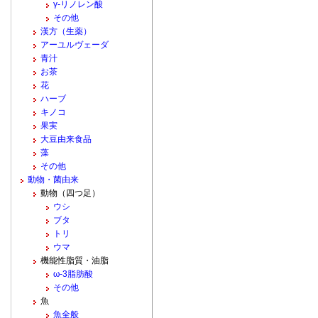
γ-リノレン酸
その他
漢方（生薬）
アーユルヴェーダ
青汁
お茶
花
ハーブ
キノコ
果実
大豆由来食品
藻
その他
動物・菌由来
動物（四つ足）
ウシ
ブタ
トリ
ウマ
機能性脂質・油脂
ω-3脂肪酸
その他
魚
魚全般