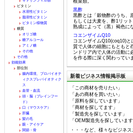
キトサンフィル類
根菜類。
ビタミン
黒酢
水溶性ビタミン
黒酢とは「穀物酢のうち、
脂溶性ビタミン
もしくは大麦を、酢1リット
ビタミン様物質
熟成によって（黒）褐色に
糖質
オリゴ糖
コエンザイムQ10
糖アルコール
コエンザイムQ10(coq1
アミノ糖
質で人体の細胞にもともと
その他
ンドリア内で人体の活動に必
その他
を作る際に深く関わってい
効能効果
部位別
腸内環境、プロバイオテ
新着ビジネス情報掲示板
ィクスプレバイオティク
ス
「この商材を売りたい」
血管・血流
「あの商材を買いたい」
頭・脳（ブレインフー
「原料を探しています」
ド）
「商材を探してます」
口（マウスケア）
肝臓
「製造先を探しています」
髪の毛
「OEM製造先を探していま
眼・アイケア
・・・など、様々なビジネス
関節・骨