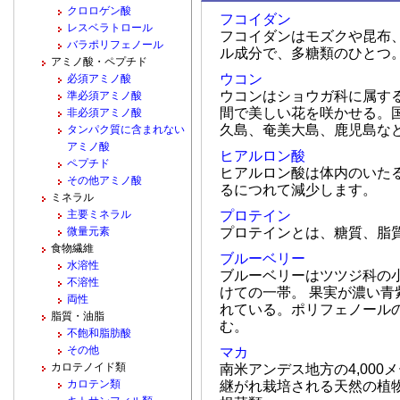
クロロゲン酸
フコイダン
レスベラトロール
フコイダンはモズクや昆布
バラポリフェノール
ル成分で、多糖類のひとつ
アミノ酸・ペプチド
ウコン
必須アミノ酸
ウコンはショウガ科に属す
準必須アミノ酸
間で美しい花を咲かせる。
非必須アミノ酸
久島、奄美大島、鹿児島な
タンパク質に含まれない
アミノ酸
ヒアルロン酸
ペプチド
ヒアルロン酸は体内のいた
その他アミノ酸
るにつれて減少します。
ミネラル
主要ミネラル
プロテイン
微量元素
プロテインとは、糖質、脂
食物繊維
ブルーベリー
水溶性
ブルーベリーはツツジ科の
不溶性
けての一帯。 果実が濃い
両性
れている。ポリフェノール
脂質・油脂
む。
不飽和脂肪酸
その他
マカ
カロテノイド類
南米アンデス地方の4,00
カロテン類
継がれ栽培される天然の植