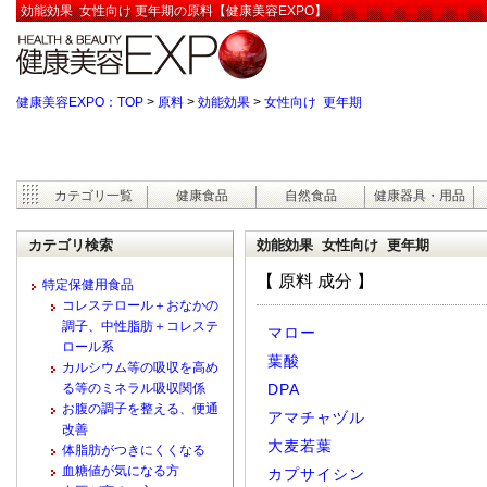
効能効果 女性向け 更年期の原料【健康美容EXPO】
健康美容EXPO：TOP
>
原料
>
効能効果
>
女性向け 更年期
カテゴリ一覧
健康食品
自然食品
健康器具・用品
カテゴリ検索
効能効果 女性向け 更年期
【 原料 成分 】
特定保健用食品
コレステロール＋おなかの
調子、中性脂肪＋コレステ
マロー
ロール系
葉酸
カルシウム等の吸収を高め
る等のミネラル吸収関係
DPA
お腹の調子を整える、便通
アマチャヅル
改善
大麦若葉
体脂肪がつきにくくなる
血糖値が気になる方
カプサイシン