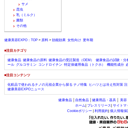
サメ
昆虫
乳（ミルク）
菌類
その他
健康美容EXPO：TOP
>
原料
>
効能効果 女性向け 更年期
■注目カテゴリ
健康食品
健康食品の原料
健康食品の受託製造（OEM）
健康食品の試験・分
ール
グルコサミン
コンドロイチン
特定保健用食品（トクホ）
機能性成分
■注目コンテンツ
化粧品で使われるナノの元祖企業から探る ナノ特集
ヒハツとは冷え性対策 注
健康美容EXPOニュース
健康食品
│
自然食品
│
健康用品・器具
│
美容
ホーム
|
プレスリリース
|
サイトマ
Cookieポリシー
|
利用規約
|
個人情報保