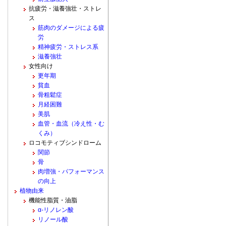
抗疲労・滋養強壮・ストレ
ス
筋肉のダメージによる疲
労
精神疲労・ストレス系
滋養強壮
女性向け
更年期
貧血
骨粗鬆症
月経困難
美肌
血管・血流（冷え性・む
くみ）
ロコモティブシンドローム
関節
骨
肉増強・パフォーマンス
の向上
植物由来
機能性脂質・油脂
α-リノレン酸
リノール酸