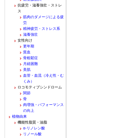
抗疲労・滋養強壮・ストレ
ス
筋肉のダメージによる疲
労
精神疲労・ストレス系
滋養強壮
女性向け
更年期
貧血
骨粗鬆症
月経困難
美肌
血管・血流（冷え性・む
くみ）
ロコモティブシンドローム
関節
骨
肉増強・パフォーマンス
の向上
植物由来
機能性脂質・油脂
α-リノレン酸
リノール酸