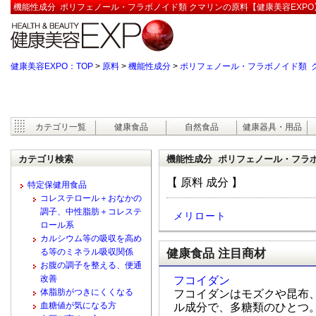
機能性成分 ポリフェノール・フラボノイド類 クマリンの原料【健康美容EXPO
健康美容EXPO：TOP
>
原料
>
機能性成分
>
ポリフェノール・フラボノイド類 
カテゴリ一覧
健康食品
自然食品
健康器具・用品
カテゴリ検索
機能性成分 ポリフェノール・フラ
【 原料 成分 】
特定保健用食品
コレステロール＋おなかの
調子、中性脂肪＋コレステ
メリロート
ロール系
カルシウム等の吸収を高め
健康食品 注目商材
る等のミネラル吸収関係
お腹の調子を整える、便通
改善
フコイダン
体脂肪がつきにくくなる
フコイダンはモズクや昆布
血糖値が気になる方
ル成分で、多糖類のひとつ