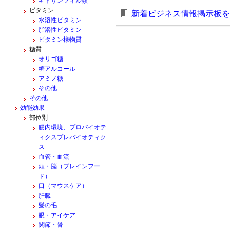
キトサンフィル類
ビタミン
新着ビジネス情報掲示板を
水溶性ビタミン
脂溶性ビタミン
ビタミン様物質
糖質
オリゴ糖
糖アルコール
アミノ糖
その他
その他
効能効果
部位別
腸内環境、プロバイオテ
ィクスプレバイオティク
ス
血管・血流
頭・脳（ブレインフー
ド）
口（マウスケア）
肝臓
髪の毛
眼・アイケア
関節・骨