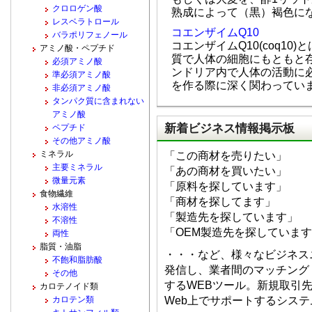
クロロゲン酸
熟成によって（黒）褐色に
レスベラトロール
コエンザイムQ10
バラポリフェノール
コエンザイムQ10(coq1
アミノ酸・ペプチド
質で人体の細胞にもともと
必須アミノ酸
ンドリア内で人体の活動に必
準必須アミノ酸
を作る際に深く関わってい
非必須アミノ酸
タンパク質に含まれない
アミノ酸
新着ビジネス情報掲示板
ペプチド
その他アミノ酸
ミネラル
「この商材を売りたい」
主要ミネラル
「あの商材を買いたい」
微量元素
「原料を探しています」
食物繊維
「商材を探してます」
水溶性
「製造先を探しています」
不溶性
「OEM製造先を探していま
両性
脂質・油脂
・・・など、様々なビジネス
不飽和脂肪酸
発信し、業者間のマッチング
その他
するWEBツール。新規取引
カロテノイド類
カロテン類
Web上でサポートするシス