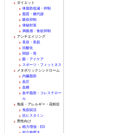
ダイエット
体脂肪低減・抑制
脂質・糖代謝
吸収抑制
便秘対策
満腹感・食欲抑制
アンチエイジング
美容・美肌
抗酸化
関節・骨
眼・アイケア
スポーツ・フィットネス
メタボリックシンドローム
内臓脂肪
血圧
血糖
血中脂肪・コレステロー
ル
免疫・アレルギー・花粉症
免疫賦活
抗ヒスタミン
男性向け
精力増強・ED
前立腺肥大