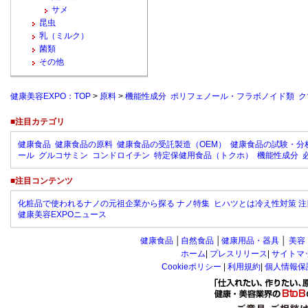
サメ
昆虫
乳（ミルク）
菌類
その他
健康美容EXPO：TOP
>
原料
>
機能性成分 ポリフェノール・フラボノイド類 ク
■注目カテゴリ
健康食品
健康食品の原料
健康食品の受託製造（OEM）
健康食品の試験・分
ール
グルコサミン
コンドロイチン
特定保健用食品（トクホ）
機能性成分
■注目コンテンツ
化粧品で使われるナノの元祖企業から探る ナノ特集
ヒハツとは冷え性対策 注
健康美容EXPOニュース
健康食品
│
自然食品
│
健康用品・器具
│
美容
ホーム
|
プレスリリース
|
サイトマ
Cookieポリシー
|
利用規約
|
個人情報保