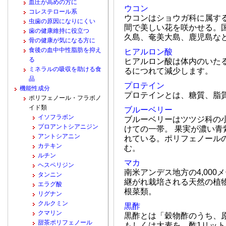
血圧が高めの方に
ウコン
コレステロール系
ウコンはショウガ科に属す
虫歯の原因になりにくい
間で美しい花を咲かせる。
歯の健康維持に役立つ
久島、奄美大島、鹿児島な
骨の健康が気になる方に
食後の血中中性脂肪を抑え
ヒアルロン酸
る
ヒアルロン酸は体内のいた
ミネラルの吸収を助ける食
るにつれて減少します。
品
プロテイン
機能性成分
プロテインとは、糖質、脂
ポリフェノール・フラボノ
イド類
ブルーベリー
イソフラボン
ブルーベリーはツツジ科の
プロアントシアニジン
けての一帯。 果実が濃い
アントシアニン
れている。ポリフェノール
カテキン
む。
ルチン
マカ
ヘスペリジン
南米アンデス地方の4,00
タンニン
継がれ栽培される天然の植
エラグ酸
根菜類。
リグナン
クルクミン
黒酢
クマリン
黒酢とは「穀物酢のうち、
甜茶ポリフェノール
もしくは大麦を、酢1リット