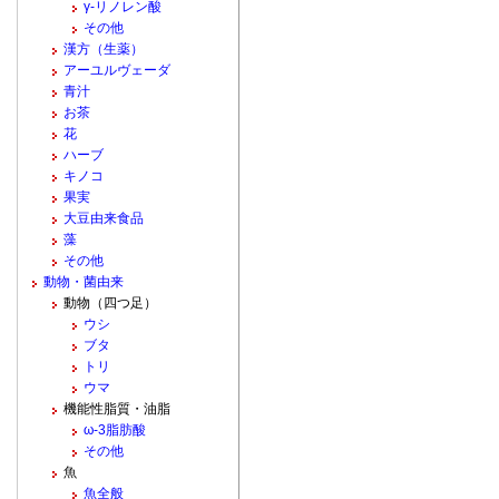
γ-リノレン酸
その他
漢方（生薬）
アーユルヴェーダ
青汁
お茶
花
ハーブ
キノコ
果実
大豆由来食品
藻
その他
動物・菌由来
動物（四つ足）
ウシ
ブタ
トリ
ウマ
機能性脂質・油脂
ω-3脂肪酸
その他
魚
魚全般