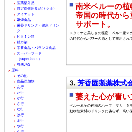
医薬部外品
南米ペルーの植
特定保健用食品(トクホ)
帝国の時代から
ダイエット
嫌煙食品
サポート。
栄養ドリンク・健康ドリン
ク
スタミナと美しさの秘密 ペルー産マカ
ビタミン類
の時代からパワーの源として重用され
精力剤
栄養食品・バランス食品
スーパーフード
（superfoods）
有機JAS
原料
その他
3.
芳香園製薬株式会
食品添加物
あ行
た行
萎えた心が奮い
か行
さ行
ペルー原産の神秘のハーブ「マカ」を
な行
動物性素材のドリンクに劣らず、高い
は行
ま行
や行
ら行