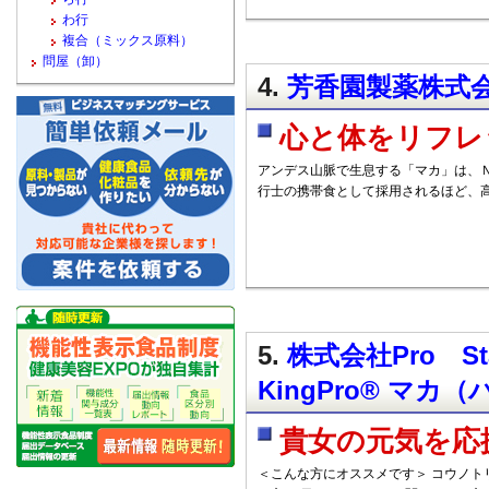
わ行
複合（ミックス原料）
問屋（卸）
4.
芳香園製薬株式会
心と体をリフレ
アンデス山脈で生息する「マカ」は、
行士の携帯食として採用されるほど、
5.
株式会社Pro St
KingPro® マ
貴女の元気を応
＜こんな方にオススメです＞ コウノト