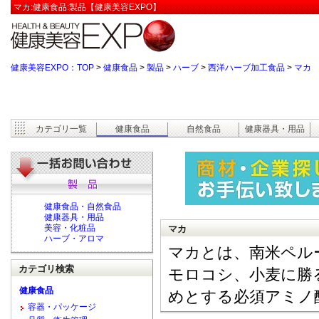
マカ:健康食品:製品【健康美容EXPO】
健康美容EXPO：TOP
>
健康食品
>
製品
>
ハーブ
>
西洋ハーブ加工食品
>
マカ
カテゴリ一覧
健康食品
自然食品
健康器具・用品
健康食品・自然食品
健康器具・用品
美容・化粧品
マカ
ハーブ・アロマ
マカとは、南米ペル
カテゴリ検索
モロコシ、小麦に勝
健康食品
めとする必須アミノ
容器・パッケージ