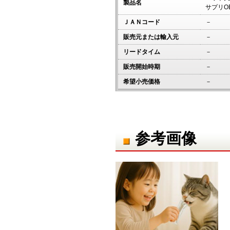
製品名
サプリO
ＪＡＮコード
－
販売元または輸入元
－
リードタイム
－
販売開始時期
－
希望小売価格
－
参考画像