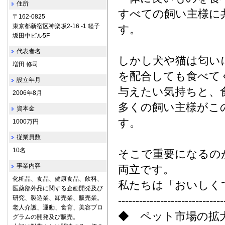
住所
すべての飼い主様に共
〒162-0825
東京都新宿区神楽坂2-16 -1 軽子
す。
坂田中ビル5F
代表者名
しかし犬や猫は匂い
増田 修司
を配合しても食べて
設立年月
与えたい気持ちと、
2006年8月
多くの飼い主様がこ
資本金
す。
1000万円
従業員数
10名
そこで重要になるの
事業内容
両立です。
化粧品、食品、健康食品、飲料、
私たちは「おいしく
医薬部外品に関する企画開発及び
研究、製造業、卸売業、販売業。
------------------------------
老人介護、運動、食育、美容プロ
◆ ペット市場の拡
グラムの開発及び販売。