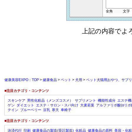
全角
文字
上記の内容でよ
健康美容EXPO：TOP
>
健康食品
>
ペット
>
犬用
>
ペット犬猫用おやつ、サプリ
■注目カテゴリ・コンテンツ
スキンケア
男性化粧品（メンズコスメ）
サプリメント
機能性成分
エステ機
ゲン
ダイエット
エステ・サロン・スパ向け
大麦若葉
アルファリポ酸(αリポ
テイン
ブルーベリー
豆乳
寒天
車椅子
■注目カテゴリ・コンテンツ
決済代行
印刷
健康食品の製造(受託製造)
化粧品
健康食品の原料
美容・化粧