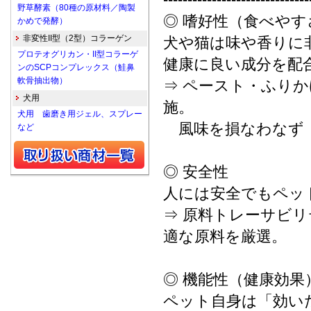
野草酵素（80種の原材料／陶製
◎ 嗜好性（食べやす
かめで発酵）
非変性II型（2型）コラーゲン
犬や猫は味や香りに
プロテオグリカン・II型コラーゲ
健康に良い成分を配
ンのSCPコンプレックス（鮭鼻
軟骨抽出物）
⇒ ペースト・ふり
犬用
施。
犬用 歯磨き用ジェル、スプレー
風味を損なわなず「
など
◎ 安全性
人には安全でもペッ
⇒ 原料トレーサビ
適な原料を厳選。
◎ 機能性（健康効果
ペット自身は「効い