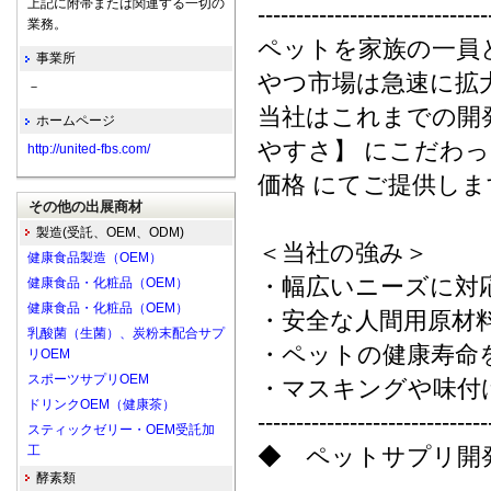
上記に附帯または関連する一切の
------------------------------
業務。
ペットを家族の一員
事業所
やつ市場は急速に拡
－
当社はこれまでの開
ホームページ
やすさ】 にこだわ
http://united-fbs.com/
価格 にてご提供しま
その他の出展商材
製造(受託、OEM、ODM)
＜当社の強み＞
健康食品製造（OEM）
・幅広いニーズに対
健康食品・化粧品（OEM）
健康食品・化粧品（OEM）
・安全な人間用原材
乳酸菌（生菌）、炭粉末配合サプ
・ペットの健康寿命
リOEM
スポーツサプリOEM
・マスキングや味付
ドリンクOEM（健康茶）
------------------------------
スティックゼリー・OEM受託加
工
◆ ペットサプリ開
酵素類
------------------------------