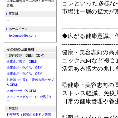
上記に附帯または関連する一切の
ョンといった多様な
業務。
市場は一層の拡大が
事業所
－
------------------------------
ホームページ
◆広がる健康意識、
http://united-fbs.com/
------------------------------
その他の出展商材
健康・美容志向の高
製造(受託、OEM、ODM)
ニック志向など複合
健康食品製造（OEM）
活気ある拡大の兆し
健康食品・化粧品（OEM）
健康食品・化粧品（OEM）
乳酸菌（生菌）、炭粉末配合サプ
◎健康・美容志向の
リOEM
スポーツサプリOEM
ストレス軽減、免疫
スティックゼリー・OEM受託加
日常の健康管理や養
工
酵素類
野草酵素（80種の原材料／陶製
◎製品・パッケージ