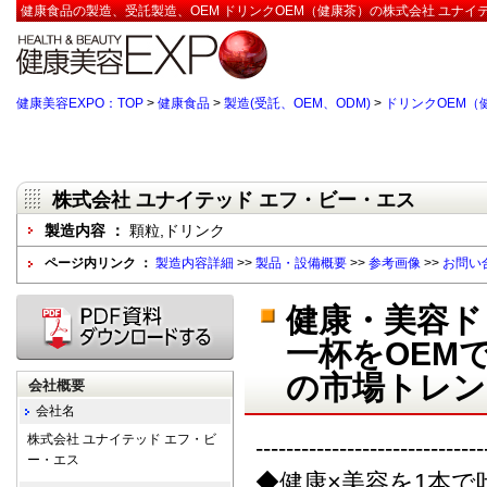
健康食品の製造、受託製造、OEM ドリンクOEM（健康茶）の株式会社 ユナイ
健康美容EXPO：TOP
>
健康食品
>
製造(受託、OEM、ODM)
>
ドリンクOEM（
株式会社 ユナイテッド エフ・ビー・エス
製造内容 ：
顆粒,ドリンク
ページ内リンク ：
製造内容詳細
>>
製品・設備概要
>>
参考画像
>>
お問い
健康・美容ド
一杯をOEM
の市場トレン
会社概要
会社名
株式会社 ユナイテッド エフ・ビ
------------------------------
ー・エス
◆健康×美容を1本