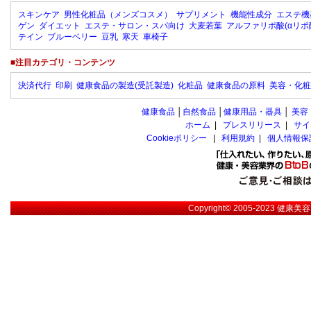
スキンケア
男性化粧品（メンズコスメ）
サプリメント
機能性成分
エステ機
ゲン
ダイエット
エステ・サロン・スパ向け
大麦若葉
アルファリポ酸(αリポ
テイン
ブルーベリー
豆乳
寒天
車椅子
■注目カテゴリ・コンテンツ
決済代行
印刷
健康食品の製造(受託製造)
化粧品
健康食品の原料
美容・化粧
健康食品
│
自然食品
│
健康用品・器具
│
美容
ホーム
|
プレスリリース
|
サイ
Cookieポリシー
|
利用規約
|
個人情報保
Copyright© 2005-2023
健康美容