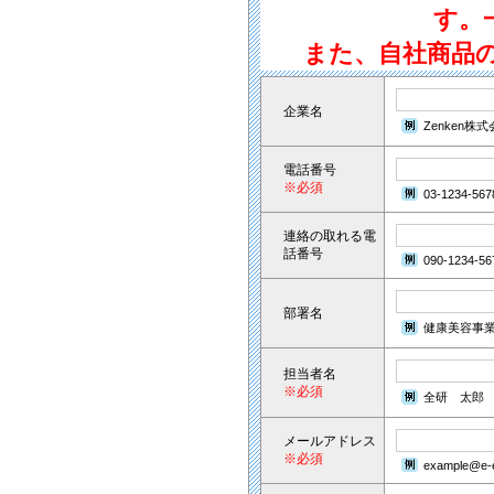
す。
また、自社商品
企業名
Zenken株
電話番号
※必須
03-1234-567
連絡の取れる電
話番号
090-1234-56
部署名
健康美容事
担当者名
※必須
全研 太郎
メールアドレス
※必須
example@e-e