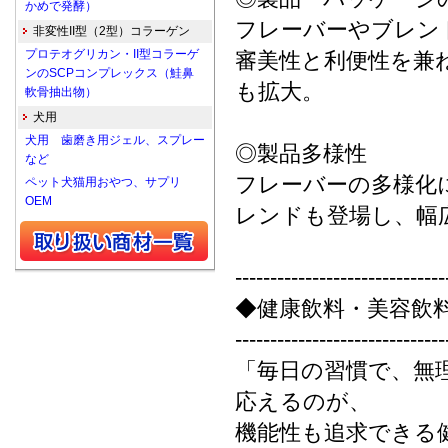
かめで発酵）
フレーバーやブレン
非変性II型（2型）コラーゲン
プロテオグリカン・II型コラーゲ
審美性と利便性を兼
ンのSCPコンプレックス（鮭鼻
も拡大。
軟骨抽出物）
犬用
犬用 歯磨き用ジェル、スプレー
◎製品多様性
など
フレーバーの多様化
ペット犬猫用おやつ、サプリ
OEM
レンドも登場し、幅
------------------------------
◆健康飲料・美容飲
------------------------------
「毎日の習慣で、無
応えるのが、
機能性も追求できる