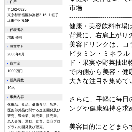
住所
市場
〒162-0825
東京都新宿区神楽坂2-16 -1 軽子
------------------------------
坂田中ビル5F
健康・美容飲料市場
代表者名
背景に、右肩上がり
増田 修司
美容ドリンクは、コ
設立年月
ビタミン・ミネラル
2006年8月
ド・果実や野菜抽出
資本金
で内側から美容・健
1000万円
大きな注目を集めて
従業員数
10名
事業内容
さらに、手軽に毎日
化粧品、食品、健康食品、飲料、
ングや健康維持を求
医薬部外品に関する企画開発及び
研究、製造業、卸売業、販売業。
老人介護、運動、食育、美容プロ
美容目的にとどまら
グラムの開発及び販売。