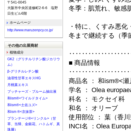
〒541-0045
冬季：肌荒れ、敏感
大阪市中央区道修町2-6-6 塩野
日生ビル6階
ホームページ
・特に、くすみ悪化
http://www.maruzenpcy.co.jp/
冬まで継続する（季
その他の出展商材
‥‥‥‥‥‥‥‥‥
植物成分
GK2（グリチルリチン酸ジカリウ
■ 商品情報
ム）
‥‥‥‥‥‥‥‥‥
β-グリチルレチン酸
油溶性甘草エキスHG
商品名 ： 和ism®
月桃葉エキス
学名 ： Olea europaea
ブッチャーズ・ブルーム抽出液
科名 ： モクセイ科
和ism®<ワイルドタイム>
和ism®<土佐ユズ>
和名 ： オリーブ
和ism ®<京抹茶>
使用部位 ： 葉（香
プランテージ®<リンクル>（甘
草、当帰、金銀花、ハトムギ、真
INCI名 ：Olea Europa
珠層）