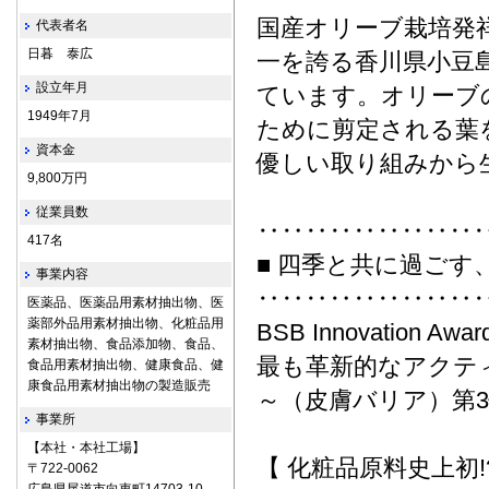
国産オリーブ栽培発
代表者名
日暮 泰広
一を誇る香川県小豆
設立年月
ています。オリーブ
1949年7月
ために剪定される葉
資本金
優しい取り組みから
9,800万円
従業員数
‥‥‥‥‥‥‥‥‥
417名
■ 四季と共に過ごす
事業内容
‥‥‥‥‥‥‥‥‥
医薬品、医薬品用素材抽出物、医
薬部外品用素材抽出物、化粧品用
BSB Innovation Awar
素材抽出物、食品添加物、食品、
最も革新的なアクテ
食品用素材抽出物、健康食品、健
康食品用素材抽出物の製造販売
～（皮膚バリア）第
事業所
【本社・本社工場】
【 化粧品原料史上初
〒722‐0062