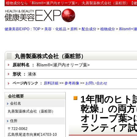
植物成分なら「和ism®<瀬戸内オリーブ葉>」:丸善製薬株式会社（薬粧部）【健
健康美容EXPO：TOP
>
美容・化粧品
>
原料
>
配合成分
>
植物成分
>
和ism®
丸善製薬株式会社（薬粧部）
原材料名 ：
和ism®<瀬戸内オリーブ葉>
形状 ：
液体
ページ内リンク ：
原料詳細
>>
参考画像
>>
お問い合わせ
会社概要
1年間のヒト
会社名
乾燥」の両方
丸善製薬株式会社（薬粧部）
オリーブ葉>
住所
ランティア試
〒722-0062
広島県尾道市向東町14703-10