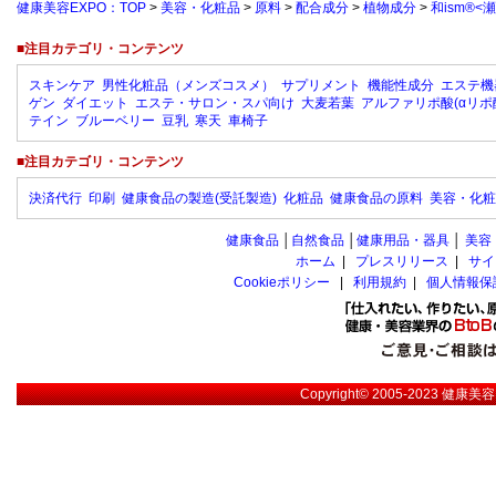
健康美容EXPO：TOP
>
美容・化粧品
>
原料
>
配合成分
>
植物成分
>
和ism®
■注目カテゴリ・コンテンツ
スキンケア
男性化粧品（メンズコスメ）
サプリメント
機能性成分
エステ機
ゲン
ダイエット
エステ・サロン・スパ向け
大麦若葉
アルファリポ酸(αリポ
テイン
ブルーベリー
豆乳
寒天
車椅子
■注目カテゴリ・コンテンツ
決済代行
印刷
健康食品の製造(受託製造)
化粧品
健康食品の原料
美容・化粧
健康食品
│
自然食品
│
健康用品・器具
│
美容
ホーム
|
プレスリリース
|
サイ
Cookieポリシー
|
利用規約
|
個人情報保
Copyright© 2005-2023
健康美容