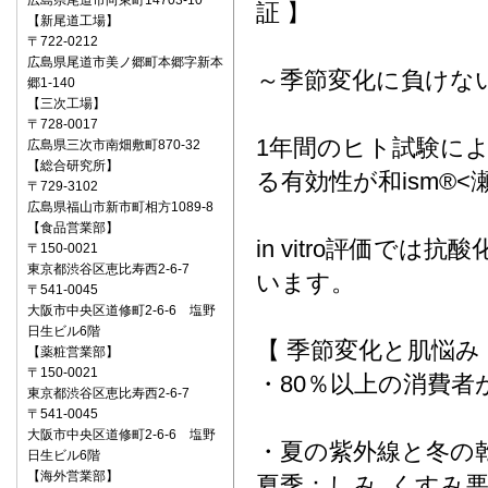
広島県尾道市向東町14703-10
証 】
【新尾道工場】
〒722‐0212
広島県尾道市美ノ郷町本郷字新本
～季節変化に負けな
郷1-140
【三次工場】
〒728-0017
1年間のヒト試験に
広島県三次市南畑敷町870-32
【総合研究所】
る有効性が和ism®
〒729-3102
広島県福山市新市町相方1089-8
【食品営業部】
in vitro評価で
〒150‐0021
東京都渋谷区恵比寿西2-6-7
います。
〒541‐0045
大阪市中央区道修町2-6-6 塩野
日生ビル6階
【 季節変化と肌悩み
【薬粧営業部】
〒150‐0021
・80％以上の消費
東京都渋谷区恵比寿西2-6-7
〒541‐0045
大阪市中央区道修町2-6-6 塩野
・夏の紫外線と冬の
日生ビル6階
【海外営業部】
夏季：しみ､くすみ悪