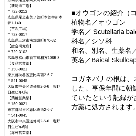
広島県尾道市向東町14703-10
【新尾道工場】
■オウゴンの紹介（
〒722‐0212
広島県尾道市美ノ郷町本郷字新本
植物名／オウゴン
郷1-140
【三次工場】
学名／ Scutellaria bai
〒728-0017
科名／シソ科
広島県三次市南畑敷町870-32
【総合研究所】
和名、別名、生薬名
〒729-3102
広島県福山市新市町相方1089-8
英名／Baical Skullca
【食品営業部】
〒150‐0021
東京都渋谷区恵比寿西2-6-7
コガネバナの根は、
〒541‐0045
大阪市中央区道修町2-6-6 塩野
した。亨保年間に朝
日生ビル6階
ていたという記録が
【薬粧営業部】
〒150‐0021
方薬に処方されます
東京都渋谷区恵比寿西2-6-7
〒541‐0045
大阪市中央区道修町2-6-6 塩野
日生ビル6階
【海外営業部】