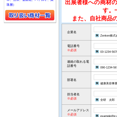
出展者様への商材
珠層）
す。
また、自社商品
企業名
Zenken株
電話番号
※必須
03-1234-567
連絡の取れる電
話番号
090-1234-56
部署名
健康美容事
担当者名
※必須
全研 太郎
メールアドレス
※必須
example@e-e