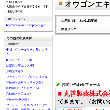
オウゴンエキ
〒541-0045
大阪市中央区道修町2-6-6 塩野
日生ビル6階
ホームページ
生産国（地）または原産国
http://www.maruzenpcy.co.jp/
関連リンク
その他の出展商材
植物成分
GK2（グリチルリチン酸ジカリウ
ム）
β-グリチルレチン酸
油溶性甘草エキスHG
月桃葉エキス
ブッチャーズ・ブルーム抽出液
和ism®<瀬戸内オリーブ葉>
お問い合わせフォーム
和ism®<ワイルドタイム>
■ 丸善製薬株式
和ism®<土佐ユズ>
和ism ®<京抹茶>
できます。（お問い
プランテージ®<リンクル>（甘
草、当帰、金銀花、ハトムギ、真