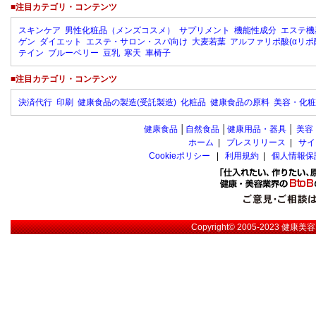
■注目カテゴリ・コンテンツ
スキンケア
男性化粧品（メンズコスメ）
サプリメント
機能性成分
エステ機
ゲン
ダイエット
エステ・サロン・スパ向け
大麦若葉
アルファリポ酸(αリポ
テイン
ブルーベリー
豆乳
寒天
車椅子
■注目カテゴリ・コンテンツ
決済代行
印刷
健康食品の製造(受託製造)
化粧品
健康食品の原料
美容・化粧
健康食品
│
自然食品
│
健康用品・器具
│
美容
ホーム
|
プレスリリース
|
サイ
Cookieポリシー
|
利用規約
|
個人情報保
Copyright© 2005-2023
健康美容