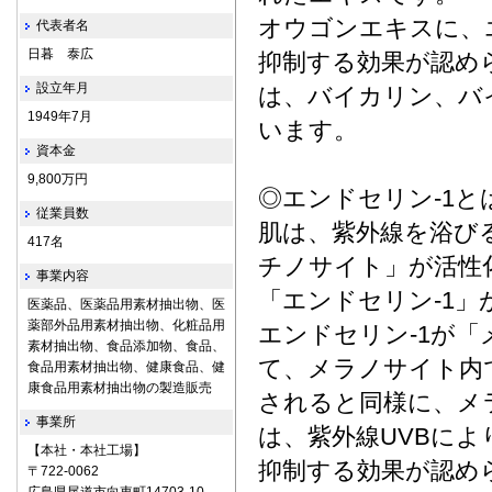
オウゴンエキスに、
代表者名
日暮 泰広
抑制する効果が認め
設立年月
は、バイカリン、バ
1949年7月
います。
資本金
9,800万円
◎エンドセリン-1と
従業員数
肌は、紫外線を浴び
417名
チノサイト」が活性
事業内容
「エンドセリン-1」
医薬品、医薬品用素材抽出物、医
薬部外品用素材抽出物、化粧品用
エンドセリン-1が
素材抽出物、食品添加物、食品、
て、メラノサイト内
食品用素材抽出物、健康食品、健
康食品用素材抽出物の製造販売
されると同様に、メ
事業所
は、紫外線UVBによ
【本社・本社工場】
抑制する効果が認め
〒722‐0062