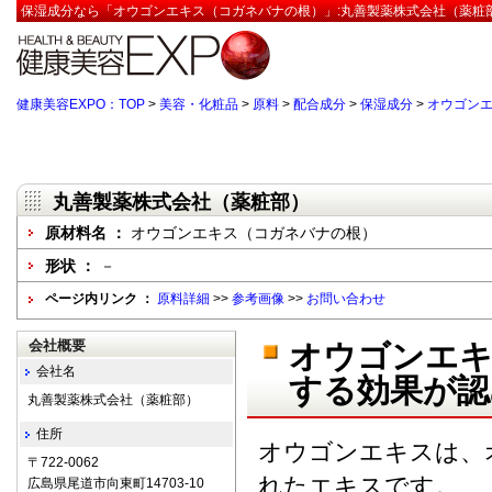
保湿成分なら「オウゴンエキス（コガネバナの根）」:丸善製薬株式会社（薬粧部
健康美容EXPO：TOP
>
美容・化粧品
>
原料
>
配合成分
>
保湿成分
>
オウゴン
丸善製薬株式会社（薬粧部）
原材料名 ：
オウゴンエキス（コガネバナの根）
形状 ：
－
ページ内リンク ：
原料詳細
>>
参考画像
>>
お問い合わせ
会社概要
オウゴンエキ
会社名
する効果が認
丸善製薬株式会社（薬粧部）
住所
オウゴンエキスは、
〒722-0062
れたエキスです。
広島県尾道市向東町14703-10