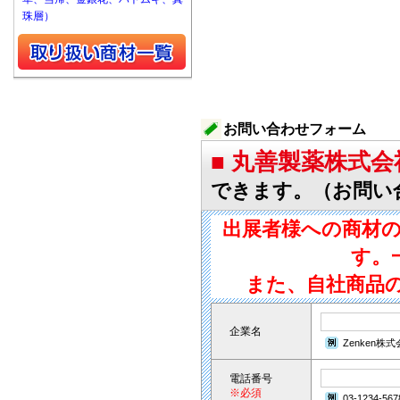
珠層）
お問い合わせフォーム
■ 丸善製薬株式
できます。（お問い
出展者様への商材
す。
また、自社商品
企業名
Zenken株
電話番号
※必須
03-1234-567