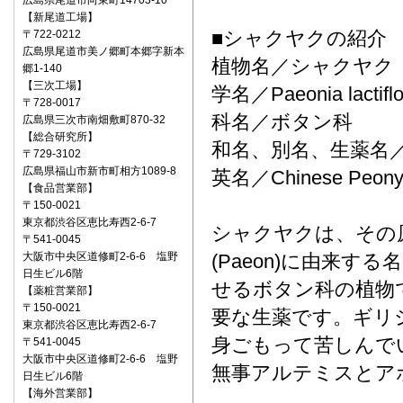
広島県尾道市向東町14703-10
【新尾道工場】
■シャクヤクの紹介
〒722‐0212
広島県尾道市美ノ郷町本郷字新本
植物名／シャクヤク
郷1-140
【三次工場】
学名／Paeonia lactiflo
〒728-0017
科名／ボタン科
広島県三次市南畑敷町870-32
【総合研究所】
和名、別名、生薬名
〒729-3102
広島県福山市新市町相方1089-8
英名／Chinese Peon
【食品営業部】
〒150‐0021
東京都渋谷区恵比寿西2-6-7
シャクヤクは、その原
〒541‐0045
大阪市中央区道修町2-6-6 塩野
(Paeon)に由来する
日生ビル6階
せるボタン科の植物
【薬粧営業部】
〒150‐0021
要な生薬です。ギリ
東京都渋谷区恵比寿西2-6-7
身ごもって苦しんで
〒541‐0045
大阪市中央区道修町2-6-6 塩野
無事アルテミスとア
日生ビル6階
【海外営業部】