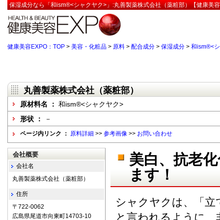
保湿成分なら「和ism®<シャクヤク>」:丸善製薬株式会社（薬粧部）【健康美容
健康美容EXPO：TOP
>
美容・化粧品
>
原料
>
配合成分
>
保湿成分
>
和ism®<
丸善製薬株式会社（薬粧部）
原材料名 ：
和ism®<シャクヤク>
形状 ：
－
ページ内リンク ：
原料詳細
>>
参考画像
>>
お問い合わせ
会社概要
美白、抗老化
会社名
ます！
丸善製薬株式会社（薬粧部）
住所
シャクヤクは、「立
〒722-0062
と言われるように、
広島県尾道市向東町14703-10