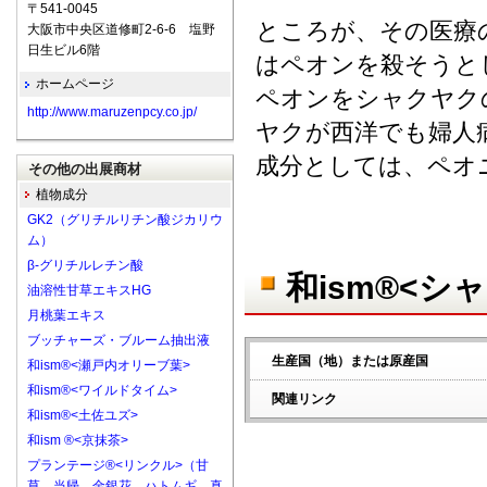
〒541-0045
ところが、その医療
大阪市中央区道修町2-6-6 塩野
日生ビル6階
はペオンを殺そうと
ホームページ
ペオンをシャクヤク
http://www.maruzenpcy.co.jp/
ヤクが西洋でも婦人
成分としては、ペオ
その他の出展商材
植物成分
GK2（グリチルリチン酸ジカリウ
ム）
β-グリチルレチン酸
和ism®<シ
油溶性甘草エキスHG
月桃葉エキス
ブッチャーズ・ブルーム抽出液
生産国（地）または原産国
和ism®<瀬戸内オリーブ葉>
和ism®<ワイルドタイム>
関連リンク
和ism®<土佐ユズ>
和ism ®<京抹茶>
プランテージ®<リンクル>（甘
草、当帰、金銀花、ハトムギ、真