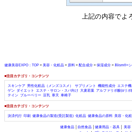
上記の内容でよ
健康美容EXPO：TOP
>
美容・化粧品
>
原料
>
配合成分
>
保湿成分
>
和ism®<
■注目カテゴリ・コンテンツ
スキンケア
男性化粧品（メンズコスメ）
サプリメント
機能性成分
エステ機
ゲン
ダイエット
エステ・サロン・スパ向け
大麦若葉
アルファリポ酸(αリポ
テイン
ブルーベリー
豆乳
寒天
車椅子
■注目カテゴリ・コンテンツ
決済代行
印刷
健康食品の製造(受託製造)
化粧品
健康食品の原料
美容・化粧
健康食品
│
自然食品
│
健康用品・器具
│
美容