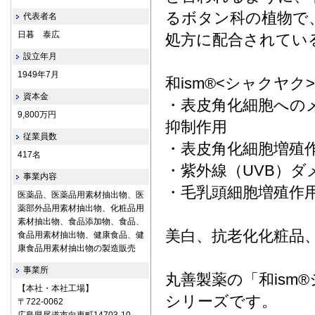
るボタン科の植物で
代表者名
日暮 泰広
処方に配合されてい
設立年月
1949年7月
和ism®<シャクヤク
資本金
・表皮角化細胞への
9,800万円
抑制作用
従業員数
・表皮角化細胞増殖
417名
・紫外線（UVB）ダ
事業内容
・毛乳頭細胞増殖作
医薬品、医薬品用素材抽出物、医
薬部外品用素材抽出物、化粧品用
素材抽出物、食品添加物、食品、
美白、抗老化化粧品
食品用素材抽出物、健康食品、健
康食品用素材抽出物の製造販売
事業所
丸善製薬の「和ism
【本社・本社工場】
シリーズです。
〒722‐0062