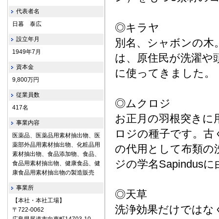
代表者名
日暮 泰広
◎キラヤ
設立年月
別名、シャボンの木
1949年7月
は、原住民が洗濯や
資本金
に使ってきました。
9,800万円
従業員数
◎ムクロジ
417名
お正月の羽根突きに
事業内容
ロジの種子です。古
医薬品、医薬品用素材抽出物、医
薬部外品用素材抽出物、化粧品用
の代用として布類の
素材抽出物、食品添加物、食品、
ジの学名Sapindu
食品用素材抽出物、健康食品、健
康食品用素材抽出物の製造販売
事業所
◎天草
【本社・本社工場】
洗浄効果だけではな
〒722‐0062