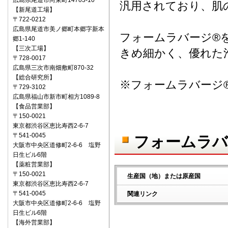
広島県尾道市向東町14703-10
汎用されており、肌
【新尾道工場】
〒722‐0212
広島県尾道市美ノ郷町本郷字新本
フォームラバージ®
郷1-140
【三次工場】
きめ細かく、優れた
〒728-0017
広島県三次市南畑敷町870-32
【総合研究所】
※フォームラバージ
〒729-3102
広島県福山市新市町相方1089-8
【食品営業部】
〒150‐0021
東京都渋谷区恵比寿西2-6-7
〒541‐0045
フォームラバ
大阪市中央区道修町2-6-6 塩野
日生ビル6階
【薬粧営業部】
〒150‐0021
生産国（地）または原産国
東京都渋谷区恵比寿西2-6-7
〒541‐0045
関連リンク
大阪市中央区道修町2-6-6 塩野
日生ビル6階
【海外営業部】