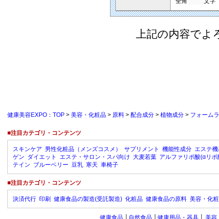
全角
文字
上記の内容でよ
健康美容EXPO：TOP
>
美容・化粧品
>
原料
>
配合成分
>
植物成分
>
フォームラ
■注目カテゴリ・コンテンツ
スキンケア
男性化粧品（メンズコスメ）
サプリメント
機能性成分
エステ機
ゲン
ダイエット
エステ・サロン・スパ向け
大麦若葉
アルファリポ酸(αリポ
テイン
ブルーベリー
豆乳
寒天
車椅子
■注目カテゴリ・コンテンツ
決済代行
印刷
健康食品の製造(受託製造)
化粧品
健康食品の原料
美容・化粧
健康食品
│
自然食品
│
健康用品・器具
│
美容