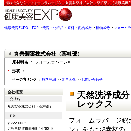
植物成分なら「フォームラバージ®」:丸善製薬株式会社（薬粧部）【健康美容E
健康美容EXPO：TOP
>
美容・化粧品
>
原料
>
配合成分
>
植物成分
>
フォームラ
丸善製薬株式会社（薬粧部）
原材料名 ：
フォームラバージ®
形状 ：
－
ページ内リンク ：
原料詳細
>>
参考画像
>>
お問い合わせ
会社概要
天然洗浄成分
会社名
レックス
丸善製薬株式会社（薬粧部）
住所
フォームラバージ®
〒722-0062
ン）をもつ3素材の
広島県尾道市向東町14703-10