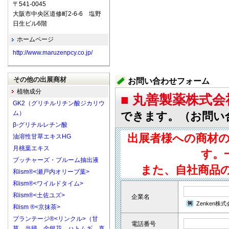
〒541-0045
大阪市中央区道修町2-6-6 塩野
日生ビル6階
ホームページ
http://www.maruzenpcy.co.jp/
その他の出展商材
お問い合わせフォーム
植物成分
■ 丸善製薬株式
GK2（グリチルリチン酸ジカリウ
ム）
できます。（お問い
β-グリチルレチン酸
出展者様への商材
油溶性甘草エキスHG
月桃葉エキス
す。
ブッチャーズ・ブルーム抽出液
また、自社商品
和ism®<瀬戸内オリーブ葉>
和ism®<ワイルドタイム>
和ism®<土佐ユズ>
企業名
Zenken株
和ism ®<京抹茶>
プランテージ®<リンクル>（甘
電話番号
草、当帰、金銀花、ハトムギ、真