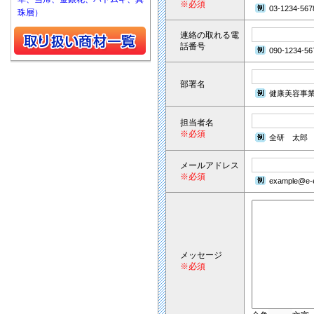
※必須
03-1234-567
珠層）
連絡の取れる電
話番号
090-1234-56
部署名
健康美容事
担当者名
※必須
全研 太郎
メールアドレス
※必須
example@e-e
メッセージ
※必須