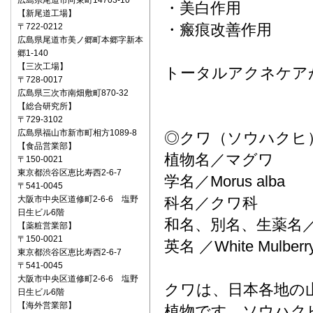
広島県尾道市向東町14703-10
・美白作用
【新尾道工場】
・瘢痕改善作用
〒722‐0212
広島県尾道市美ノ郷町本郷字新本
郷1-140
【三次工場】
トータルアクネケア
〒728-0017
広島県三次市南畑敷町870-32
【総合研究所】
〒729-3102
広島県福山市新市町相方1089-8
◎クワ（ソウハクヒ
【食品営業部】
植物名／マグワ
〒150‐0021
東京都渋谷区恵比寿西2-6-7
学名／Morus alba
〒541‐0045
大阪市中央区道修町2-6-6 塩野
科名／クワ科
日生ビル6階
和名、別名、生薬名
【薬粧営業部】
〒150‐0021
英名 ／White Mulberr
東京都渋谷区恵比寿西2-6-7
〒541‐0045
大阪市中央区道修町2-6-6 塩野
クワは、日本各地の
日生ビル6階
【海外営業部】
植物です。ソウハク