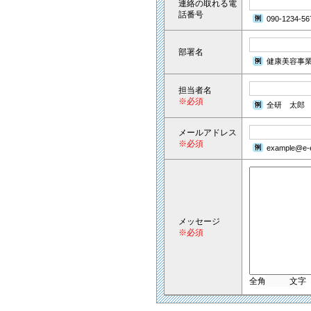
連絡の取れる電
話番号
090-1234-56
部署名
健康美容事
担当者名
※必須
全研 太郎
メールアドレス
※必須
example@e-e
メッセージ
※必須
全角
文字