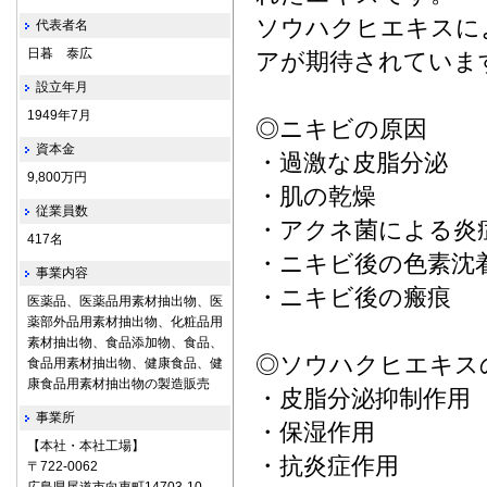
ソウハクヒエキスに
代表者名
日暮 泰広
アが期待されていま
設立年月
1949年7月
◎ニキビの原因
資本金
・過激な皮脂分泌
9,800万円
・肌の乾燥
従業員数
・アクネ菌による炎
417名
・ニキビ後の色素沈
事業内容
・ニキビ後の瘢痕
医薬品、医薬品用素材抽出物、医
薬部外品用素材抽出物、化粧品用
素材抽出物、食品添加物、食品、
◎ソウハクヒエキス
食品用素材抽出物、健康食品、健
康食品用素材抽出物の製造販売
・皮脂分泌抑制作用
事業所
・保湿作用
【本社・本社工場】
・抗炎症作用
〒722‐0062