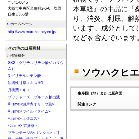
〒541-0045
本草経』の中品に「
大阪市中央区道修町2-6-6 塩野
日生ビル6階
り、消炎、利尿、解
ホームページ
います。成分として
http://www.maruzenpcy.co.jp/
などを含んでいます
その他の出展商材
植物成分
GK2（グリチルリチン酸ジカリウ
ム）
ソウハクヒエ
β-グリチルレチン酸
油溶性甘草エキスHG
月桃葉エキス
生産国（地）または原産国
ブッチャーズ・ブルーム抽出液
和ism®<瀬戸内オリーブ葉>
関連リンク
和ism®<ワイルドタイム>
和ism®<土佐ユズ>
和ism ®<京抹茶>
プランテージ®<リンクル>（甘
草、当帰、金銀花、ハトムギ、真