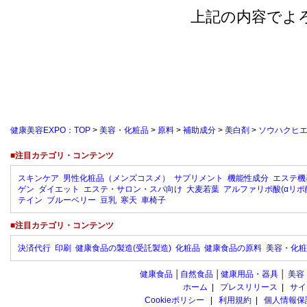
上記の内容でよ
健康美容EXPO：TOP
>
美容・化粧品
>
原料
>
補助成分
>
美白剤
>
ソウハクヒ
■注目カテゴリ・コンテンツ
スキンケア
男性化粧品（メンズコスメ）
サプリメント
機能性成分
エステ機
ゲン
ダイエット
エステ・サロン・スパ向け
大麦若葉
アルファリポ酸(αリポ
テイン
ブルーベリー
豆乳
寒天
車椅子
■注目カテゴリ・コンテンツ
決済代行
印刷
健康食品の製造(受託製造)
化粧品
健康食品の原料
美容・化粧
健康食品
│
自然食品
│
健康用品・器具
│
美容
ホーム
|
プレスリリース
|
サイ
Cookieポリシー
|
利用規約
|
個人情報保