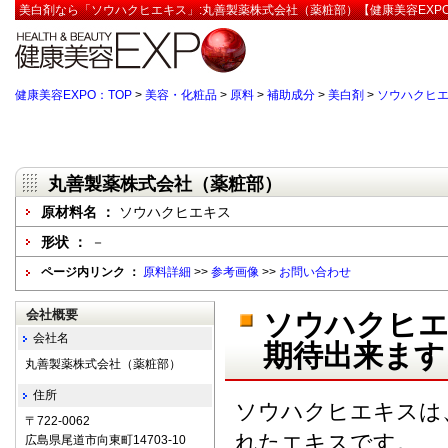
美白剤なら「ソウハクヒエキス」:丸善製薬株式会社（薬粧部）【健康美容EXP
健康美容EXPO：TOP
>
美容・化粧品
>
原料
>
補助成分
>
美白剤
>
ソウハクヒ
丸善製薬株式会社（薬粧部）
原材料名 ：
ソウハクヒエキス
形状 ：
－
ページ内リンク ：
原料詳細
>>
参考画像
>>
お問い合わせ
会社概要
ソウハクヒ
会社名
期待出来ます
丸善製薬株式会社（薬粧部）
住所
ソウハクヒエキスは
〒722-0062
れたエキスです。
広島県尾道市向東町14703-10