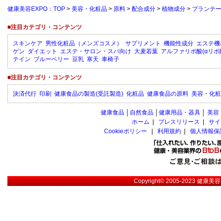
健康美容EXPO：TOP
>
美容・化粧品
>
原料
>
配合成分
>
植物成分
>
プランテー
■注目カテゴリ・コンテンツ
スキンケア
男性化粧品（メンズコスメ）
サプリメント
機能性成分
エステ機
ゲン
ダイエット
エステ・サロン・スパ向け
大麦若葉
アルファリポ酸(αリポ
テイン
ブルーベリー
豆乳
寒天
車椅子
■注目カテゴリ・コンテンツ
決済代行
印刷
健康食品の製造(受託製造)
化粧品
健康食品の原料
美容・化粧
健康食品
│
自然食品
│
健康用品・器具
│
美容
ホーム
|
プレスリリース
|
サイ
Cookieポリシー
|
利用規約
|
個人情報保
Copyright© 2005-2023
健康美容