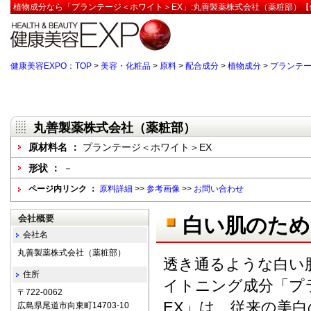
植物成分なら「プランテージ＜ホワイト＞EX」:丸善製薬株式会社（薬粧部）【
健康美容EXPO：TOP
>
美容・化粧品
>
原料
>
配合成分
>
植物成分
>
プランテー
丸善製薬株式会社（薬粧部）
原材料名 ：
プランテージ＜ホワイト＞EX
形状 ：
－
ページ内リンク ：
原料詳細
>>
参考画像
>>
お問い合わせ
会社概要
白い肌のため
会社名
丸善製薬株式会社（薬粧部）
透き通るような白い
住所
イトニング成分「プ
〒722-0062
EX」は、従来の美
広島県尾道市向東町14703-10