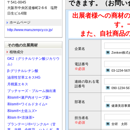
できます。（お問い
〒541-0045
大阪市中央区道修町2-6-6 塩野
日生ビル6階
出展者様への商材
ホームページ
す。
http://www.maruzenpcy.co.jp/
また、自社商品
その他の出展商材
企業名
植物成分
Zenken株
GK2（グリチルリチン酸ジカリウ
ム）
電話番号
※必須
β-グリチルレチン酸
03-1234-567
油溶性甘草エキスHG
連絡の取れる電
月桃葉エキス
話番号
090-1234-56
ブッチャーズ・ブルーム抽出液
和ism®<瀬戸内オリーブ葉>
部署名
和ism®<ワイルドタイム>
健康美容事
和ism®<土佐ユズ>
和ism ®<京抹茶>
担当者名
※必須
プランテージ®<リンクル>（甘
全研 太郎
草、当帰、金銀花、ハトムギ、真