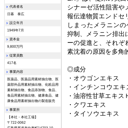
シナーゼ活性阻害や
代表者名
日暮 泰広
報伝達物質エンドセ
設立年月
しまったメラニンの
1949年7月
抑制、メラニン排出
資本金
ーの促進と、それぞ
9,800万円
素沈着の原因を多角
従業員数
417名
◎成分
事業内容
・オウゴンエキス
医薬品、医薬品用素材抽出物、医
薬部外品用素材抽出物、化粧品用
・インチンコウエキ
素材抽出物、食品添加物、食品、
・油溶性甘草エキス
食品用素材抽出物、健康食品、健
康食品用素材抽出物の製造販売
・クワエキス
事業所
・タイソウエキス
【本社・本社工場】
〒722‐0062