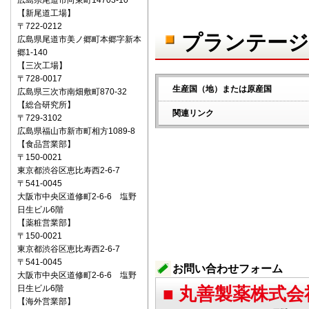
広島県尾道市向東町14703-10
【新尾道工場】
〒722‐0212
プランテージ
広島県尾道市美ノ郷町本郷字新本
郷1-140
【三次工場】
〒728-0017
生産国（地）または原産国
広島県三次市南畑敷町870-32
【総合研究所】
関連リンク
〒729-3102
広島県福山市新市町相方1089-8
【食品営業部】
〒150‐0021
東京都渋谷区恵比寿西2-6-7
〒541‐0045
大阪市中央区道修町2-6-6 塩野
日生ビル6階
【薬粧営業部】
〒150‐0021
東京都渋谷区恵比寿西2-6-7
〒541‐0045
お問い合わせフォーム
大阪市中央区道修町2-6-6 塩野
日生ビル6階
■ 丸善製薬株式
【海外営業部】