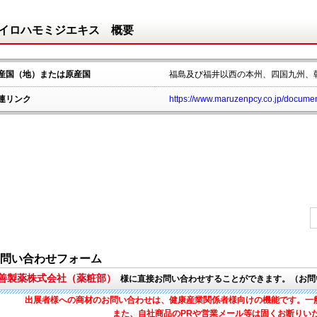
イロハモミジエキス 概要
産国（地）または原産国
福島及び福井以西の本州、四国九州、
連リンク
https://www.maruzenpcy.co.jp/documen
問い合わせフォーム
丸善製薬株式会社（薬粧部）
様に直接お問い合わせすることができます。（お問
出展者様への商材のお問い合わせは、健康産業関係者様向けの機能です。一
また、自社商品のPRや営業メール等は固くお断りい