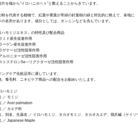
裂片を端から”イロハニホヘト”と数えることからきています。
の秋を代表する植物で、紅葉や黄葉が常緑の針葉樹の緑と対比的に映えて、各地に
ジの名所があります。成分としては、タンニンなどを含んでいます。
ロハモミジエキス」の特性及び配合商品
セラミド産生促進作用
コラーゲン産生促進作用
コラゲナーゼ活性阻害作用
ヒアルロニターゼ活性阻害作用
テストステロン5α―リグクターゼ活性阻害作用
ジングケア化粧品等に適しています。
他、養毛料、ニキビケア商品への配合をお勧めいたします。
イロハモミジ
 ／ モミジ
／ Acer palmatum
 ／ カエデ科
名、別名、生薬名 ／ イロハモミジ、タカオモミジ、タカオカエデ、鶏爪槭（ケイソ
／ Japanese Maple