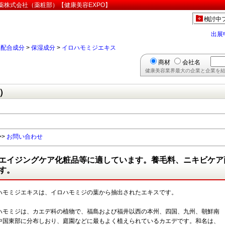
薬株式会社（薬粧部）【健康美容EXPO】
検討中
出展
>
配合成分
>
保湿成分
>
イロハモミジエキス
商材
会社名
健康美容業界最大の企業と企業を結
）
>>
お問い合わせ
エイジングケア化粧品等に適しています。養毛料、ニキビケア
す。
ハモミジエキスは、イロハモミジの葉から抽出されたエキスです。
ハモミジは、カエデ科の植物で、福島および福井以西の本州、四国、九州、朝鮮南
中国東部に分布しおり、庭園などに最もよく植えられているカエデです。和名は、