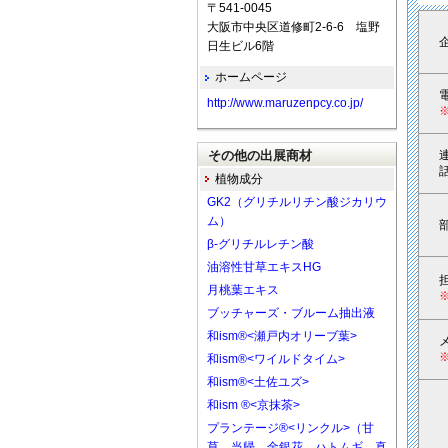
〒541-0045
大阪市中央区道修町2-6-6 塩野
日生ビル6階
ホームページ
http://www.maruzenpcy.co.jp/
その他の出展商材
植物成分
GK2（グリチルリチン酸ジカリウ
ム）
β-グリチルレチン酸
油溶性甘草エキスHG
月桃葉エキス
ブッチャーズ・ブルーム抽出液
和ism®<瀬戸内オリーブ葉>
和ism®<ワイルドタイム>
和ism®<土佐ユズ>
和ism ®<京抹茶>
プランテージ®<リンクル>（甘
草、当帰、金銀花、ハトムギ、真