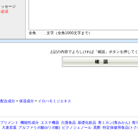
メッセージ
※必須
全角
文字（全角1000文字まで）
上記の内容でよろしければ「確認」ボタンを押して
>
配合成分
>
保湿成分
>
イロハモミジエキス
プリメント
機能性成分
エステ機器
介護食品
基礎化粧品
青ミカン(青みかん)
青汁
大麦若葉
アルファリポ酸(αリポ酸)
ピクノジェノール
黒酢
特定保健用食品(トク