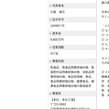
葉の
代表者名
日暮 泰広
日本
モミ
設立年月
1949年7月
「イ
◎ 
資本金
◎ 
9,800万円
◎ 
◎ 
従業員数
◎ 
417名
エイ
事業内容
その
医薬品、医薬品用素材抽出物、医
薬部外品用素材抽出物、化粧品用
◎ 
素材抽出物、食品添加物、食品、
植物名
食品用素材抽出物、健康食品、健
学 名 
康食品用素材抽出物の製造販売
科 名
和 
事業所
英 名 
【本社・本社工場】
〒722‐0062