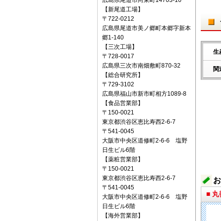
広島県尾道市向東町14703-10
【新尾道工場】
〒722‐0212
広島県尾道市美ノ郷町本郷字新本
郷1-140
【三次工場】
生
〒728-0017
広島県三次市南畑敷町870-32
関
【総合研究所】
〒729-3102
広島県福山市新市町相方1089-8
【食品営業部】
〒150‐0021
東京都渋谷区恵比寿西2-6-7
〒541‐0045
大阪市中央区道修町2-6-6 塩野
日生ビル6階
【薬粧営業部】
〒150‐0021
東京都渋谷区恵比寿西2-6-7
お
〒541‐0045
■ 
大阪市中央区道修町2-6-6 塩野
日生ビル6階
【海外営業部】