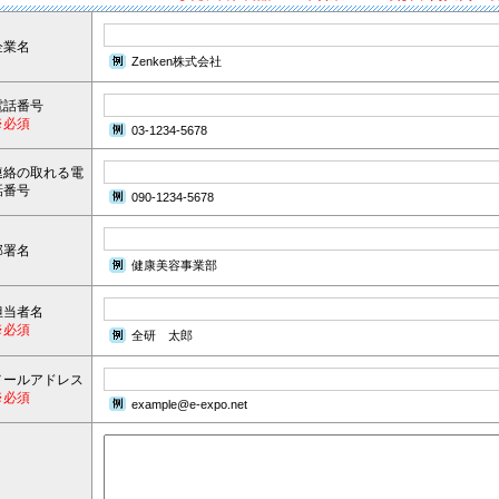
企業名
Zenken株式会社
電話番号
※必須
03-1234-5678
連絡の取れる電
話番号
090-1234-5678
部署名
健康美容事業部
担当者名
※必須
全研 太郎
メールアドレス
※必須
example@e-expo.net