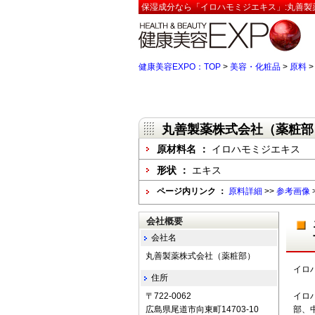
保湿成分なら「イロハモミジエキス」:丸善製
健康美容EXPO：TOP
>
美容・化粧品
>
原料
丸善製薬株式会社（薬粧部
原材料名 ：
イロハモミジエキス
形状 ：
エキス
ページ内リンク ：
原料詳細
>>
参考画像
会社概要
会社名
丸善製薬株式会社（薬粧部）
イロ
住所
〒722-0062
イロ
広島県尾道市向東町14703-10
部、