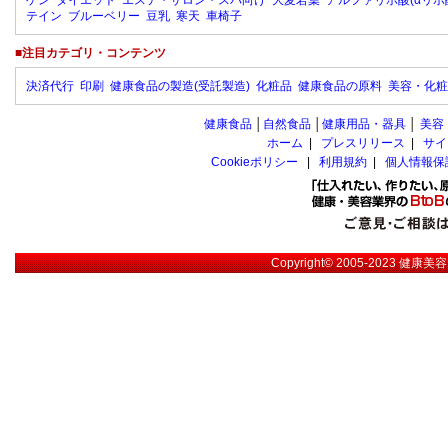
ゲン
ダイエット
エステ・サロン・スパ向け
大麦若葉
アルファリポ酸(αリポ
テイン
ブルーベリー
豆乳
寒天
車椅子
■注目カテゴリ・コンテンツ
決済代行
印刷
健康食品の製造(受託製造)
化粧品
健康食品の原料
美容・化粧
健康食品
│
自然食品
│
健康用品・器具
│
美容
ホーム
|
プレスリリース
|
サイ
Cookieポリシー
|
利用規約
|
個人情報保
Copyright© 2005-2023
健康美容