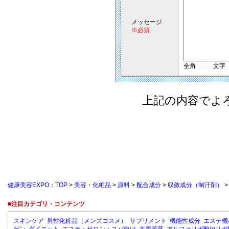
メッセージ
※必須
全角
文字
上記の内容でよ
健康美容EXPO：TOP
>
美容・化粧品
>
原料
>
配合成分
>
収斂成分（制汗剤）
■注目カテゴリ・コンテンツ
スキンケア
男性化粧品（メンズコスメ）
サプリメント
機能性成分
エステ機