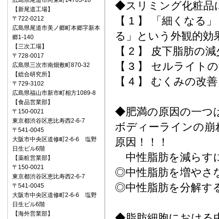
広島県尾道市向東町14703-10
◆スリミング化粧品
【新尾道工場】
【 1 】 「細くな
〒722‐0212
広島県尾道市美ノ郷町本郷字新本
る」という外観的効
郷1-140
【三次工場】
【 2 】 皮下脂肪の
〒728-0017
【 3 】 セルライト
広島県三次市南畑敷町870-32
【総合研究所】
【 4 】 むくみの改善
〒729-3102
広島県福山市新市町相方1089-8
【食品営業部】
◆肥満の原因の一つ
〒150‐0021
東京都渋谷区恵比寿西2-6-7
ボディーラインの崩
〒541‐0045
大阪市中央区道修町2-6-6 塩野
原因！！！
日生ビル6階
中性脂肪を減らす
【薬粧営業部】
〒150‐0021
◎中性脂肪を増やさ
東京都渋谷区恵比寿西2-6-7
◎中性脂肪を分解す
〒541‐0045
大阪市中央区道修町2-6-6 塩野
日生ビル6階
【海外営業部】
◆脂肪細胞における