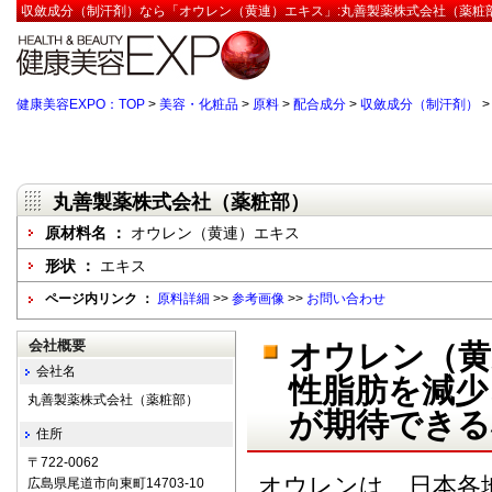
収斂成分（制汗剤）なら「オウレン（黄連）エキス」:丸善製薬株式会社（薬粧部
健康美容EXPO：TOP
>
美容・化粧品
>
原料
>
配合成分
>
収斂成分（制汗剤）
丸善製薬株式会社（薬粧部）
原材料名 ：
オウレン（黄連）エキス
形状 ：
エキス
ページ内リンク ：
原料詳細
>>
参考画像
>>
お問い合わせ
会社概要
オウレン（黄
会社名
性脂肪を減少
丸善製薬株式会社（薬粧部）
が期待できる
住所
〒722-0062
オウレンは、日本各
広島県尾道市向東町14703-10