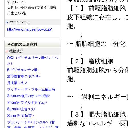
〒541-0045
【 1 】 前駆脂肪細胞
大阪市中央区道修町2-6-6 塩野
日生ビル6階
皮下組織に存在し、
ホームページ
胞。
http://www.maruzenpcy.co.jp/
↓
〜 脂肪細胞の「分化
その他の出展商材
↓
植物成分
GK2（グリチルリチン酸ジカリウ
【 2 】 脂肪細胞
ム）
前駆脂肪細胞から分
β-グリチルレチン酸
油溶性甘草エキスHG
胞。
月桃葉エキス
↓
ブッチャーズ・ブルーム抽出液
〜 「過剰エネルギー
和ism®<瀬戸内オリーブ葉>
和ism®<ワイルドタイム>
↓
和ism®<土佐ユズ>
【 3 】 肥大脂肪細胞
和ism ®<京抹茶>
過剰なエネルギー摂
プランテージ®<リンクル>（甘
草、当帰、金銀花、ハトムギ、真