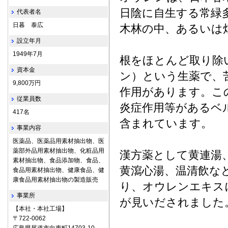
日陰に自生する常緑
代表者名
日暮 泰広
木林の中、あるいは
設立年月
1949年7月
根をほとんど取り除
資本金
ン）という生薬で、
9,800万円
作用があります。こ
従業員数
炎症作用等があるベルベ
417名
含まれています。
事業内容
医薬品、医薬品用素材抽出物、医
薬部外品用素材抽出物、化粧品用
漢方薬として黄連湯
素材抽出物、食品添加物、食品、
黄瀉心湯、温清飲な
食品用素材抽出物、健康食品、健
康食品用素材抽出物の製造販売
り、オウレンエキス
事業所
が見いだされました
【本社・本社工場】
〒722‐0062