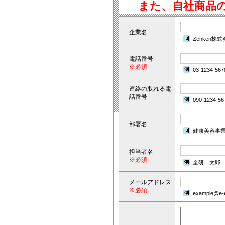
また、自社商品
企業名
Zenken株
電話番号
※必須
03-1234-567
連絡の取れる電
話番号
090-1234-56
部署名
健康美容事
担当者名
※必須
全研 太郎
メールアドレス
※必須
example@e-e