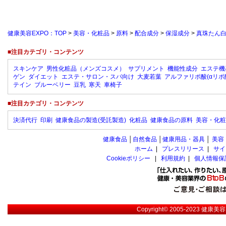
健康美容EXPO：TOP
>
美容・化粧品
>
原料
>
配合成分
>
保湿成分
>
真珠たん
■注目カテゴリ・コンテンツ
スキンケア
男性化粧品（メンズコスメ）
サプリメント
機能性成分
エステ機
ゲン
ダイエット
エステ・サロン・スパ向け
大麦若葉
アルファリポ酸(αリポ
テイン
ブルーベリー
豆乳
寒天
車椅子
■注目カテゴリ・コンテンツ
決済代行
印刷
健康食品の製造(受託製造)
化粧品
健康食品の原料
美容・化粧
健康食品
│
自然食品
│
健康用品・器具
│
美容
ホーム
|
プレスリリース
|
サイ
Cookieポリシー
|
利用規約
|
個人情報保
Copyright© 2005-2023
健康美容