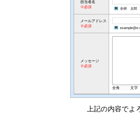
担当者名
※必須
全研 太郎
メールアドレス
※必須
example@e-e
メッセージ
※必須
全角
文字
上記の内容でよ