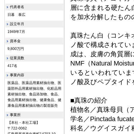
層に含まれる硬たん
代表者名
日暮 泰広
を加水分解したもの
設立年月
1949年7月
真珠たん白（コンキ
資本金
ノ酸で構成されてい
9,800万円
成は、皮膚の角質層
従業員数
NMF（Natural Moist
417名
いるといわれていま
事業内容
ノ酸及びペプタイド
医薬品、医薬品用素材抽出物、医
薬部外品用素材抽出物、化粧品用
素材抽出物、食品添加物、食品、
■真珠の紹介
食品用素材抽出物、健康食品、健
康食品用素材抽出物の製造販売
植物名／真珠母貝（
事業所
学名／Pinctada fucat
【本社・本社工場】
科名／ウグイスガイ
〒722‐0062