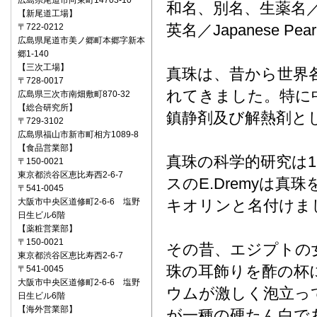
広島県尾道市向東町14703-10
和名、別名、生薬名
【新尾道工場】
英名／Japanese Pearl
〒722‐0212
広島県尾道市美ノ郷町本郷字新本
郷1-140
【三次工場】
真珠は、昔から世界
〒728-0017
れてきました。特に
広島県三次市南畑敷町870-32
【総合研究所】
鎮静剤及び解熱剤と
〒729-3102
広島県福山市新市町相方1089-8
【食品営業部】
真珠の科学的研究は1
〒150‐0021
東京都渋谷区恵比寿西2-6-7
スのE.Dremyは
〒541‐0045
大阪市中央区道修町2-6-6 塩野
キオリンと名付けま
日生ビル6階
【薬粧営業部】
〒150‐0021
その昔、エジプトの
東京都渋谷区恵比寿西2-6-7
珠の耳飾りを酢の杯
〒541‐0045
大阪市中央区道修町2-6-6 塩野
ウムが激しく泡立っ
日生ビル6階
【海外営業部】
が一種の硬たん白で