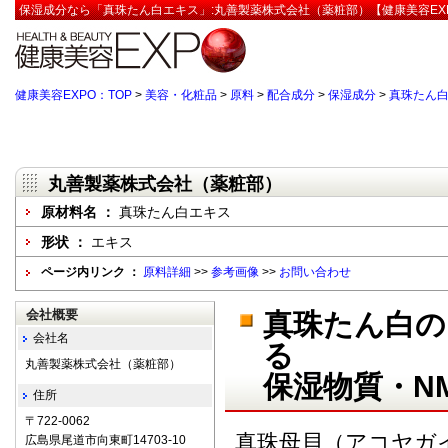
保湿成分なら「真珠たん白エキス」:丸善製薬株式会社（薬粧部）【健康美容EX
健康美容EXPO：TOP
>
美容・化粧品
>
原料
>
配合成分
>
保湿成分
>
真珠たん
丸善製薬株式会社（薬粧部）
原材料名 ：
真珠たん白エキス
形状 ：
エキス
ページ内リンク ：
原料詳細
>>
参考画像
>>
お問い合わせ
会社概要
真珠たん白の
会社名
る
丸善製薬株式会社（薬粧部）
保湿物質・N
住所
〒722-0062
真珠母貝（アコヤガイ）Pi
広島県尾道市向東町14703-10