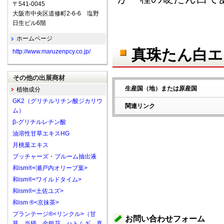
〒541-0045
大阪市中央区道修町2-6-6 塩野
日生ビル6階
ホームページ
真珠たん白エ
http://www.maruzenpcy.co.jp/
その他の出展商材
生産国（地）または原産国
植物成分
GK2（グリチルリチン酸ジカリウ
関連リンク
ム）
β-グリチルレチン酸
油溶性甘草エキスHG
月桃葉エキス
ブッチャーズ・ブルーム抽出液
和ism®<瀬戸内オリーブ葉>
和ism®<ワイルドタイム>
和ism®<土佐ユズ>
和ism ®<京抹茶>
プランテージ®<リンクル>（甘
お問い合わせフォーム
草、当帰、金銀花、ハトムギ、真