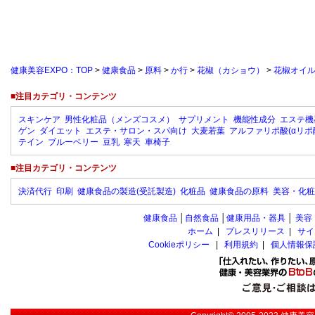
健康美容EXPO：TOP
>
健康食品
>
原料
>
か行
>
花椒（カショウ）
>
花椒オイル（
■注目カテゴリ・コンテンツ
スキンケア
男性化粧品（メンズコスメ）
サプリメント
機能性成分
エステ機
ゲン
ダイエット
エステ・サロン・スパ向け
大麦若葉
アルファリポ酸(αリポ
テイン
ブルーベリー
豆乳
寒天
車椅子
■注目カテゴリ・コンテンツ
決済代行
印刷
健康食品の製造(受託製造)
化粧品
健康食品の原料
美容・化粧
健康食品
│
自然食品
│
健康用品・器具
│
美容
ホーム
|
プレスリリース
|
サイ
Cookieポリシー
|
利用規約
|
個人情報保