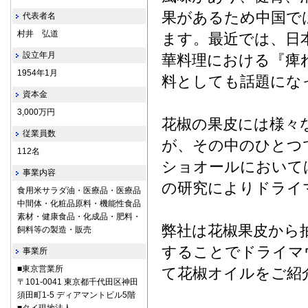
果があるため中国で
代表者名
村井 弘道
ます。最近では、日
設立年月
華料理における『痺
1954年1月
料としても話題にな
資本金
3,000万円
花椒の果皮には様々
従業員数
が、その中のひとつで
112名
ショオールにおいて
事業内容
の研究によりドライ
食用米サラダ油・医療品・医療品
中間体・化粧品原料・機能性食品
素材・健康食品・化成品・肥料・
弊社は花椒果皮から
飼料等の製造・販売
することでドライマ
事業所
■東京営業所
て花椒オイルをご紹
〒101-0041 東京都千代田区神田
須田町1-5 ディアマントビル5階