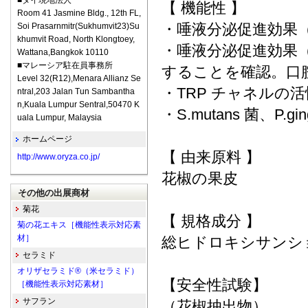
■タイ現地法人
【 機能性 】
Room 41 Jasmine Bldg., 12th FL,
・唾液分泌促進効果
Soi Prasarnmitr(Sukhumvit23)Su
khumvit Road, North Klongtoey,
・唾液分泌促進効果
Wattana,Bangkok 10110
■マレーシア駐在員事務所
することを確認。口
Level 32(R12),Menara Allianz Se
・TRP チャネルの活性化
ntral,203 Jalan Tun Sambantha
n,Kuala Lumpur Sentral,50470 K
・S.mutans 菌、P.g
uala Lumpur, Malaysia
ホームページ
【 由来原料 】
http://www.oryza.co.jp/
花椒の果皮
その他の出展商材
菊花
【 規格成分 】
菊の花エキス［機能性表示対応素
材］
総ヒドロキシサンシ
セラミド
オリザセラミド®（米セラミド）
【安全性試験】
［機能性表示対応素材］
サフラン
（花椒抽出物）