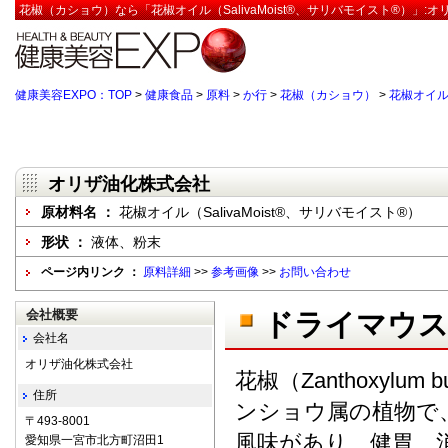
花椒（カショウ）なら「花椒オイル（SalivaMoist®、サリバモイスト®）」:
健康美容EXPO：TOP
>
健康食品
>
原料
>
か行
>
花椒（カショウ）
>
花椒オイル（
オリザ油化株式会社
原材料名 ：
花椒オイル（SalivaMoist®、サリバモイスト®）
形状 ：
液体、粉末
ページ内リンク ：
原料詳細
>>
参考画像
>>
お問い合わせ
会社概要
ドライマウス
会社名
オリザ油化株式会社
花椒（Zanthoxylum
住所
ンショウ属の植物で
〒493-8001
風味があり、健胃、
愛知県一宮市北方町沼田1