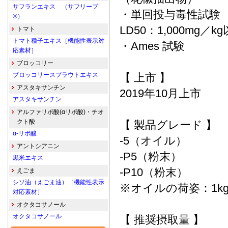
サフランエキス （サフリープ
・単回投与毒性試験
®）
LD50：1,000mg／k
トマト
トマト種子エキス［機能性表示対
・Ames 試験
応素材］
ブロッコリー
ブロッコリースプラウトエキス
【 上市 】
アスタキサンチン
2019年10月上市
アスタキサンチン
アルファリポ酸(αリポ酸)・チオ
クト酸
【 製品グレード 】
α-リポ酸
-5（オイル）
アントシアニン
-P5（粉末）
黒米エキス
-P10（粉末）
えごま
シソ油（えごま油）［機能性表示
※オイルの荷姿：1kg
対応素材］
オクタコサノール
オクタコサノール
【 推奨摂取量 】